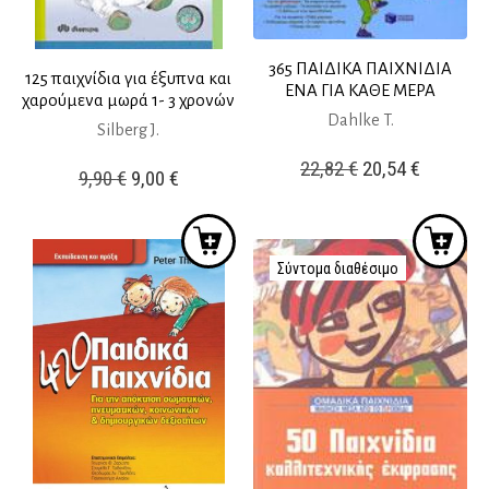
365 ΠΑΙΔΙΚΑ ΠΑΙΧΝΙΔΙΑ
125 παιχνίδια για έξυπνα και
ΕΝΑ ΓΙΑ ΚΑΘΕ ΜΕΡΑ
χαρούμενα μωρά 1- 3 χρονών
Dahlke T.
Silberg J.
Original
Η
22,82
€
20,54
€
Original
Η
9,90
€
9,00
€
price
τρέχουσ
price
τρέχουσα
was:
τιμή
was:
τιμή
22,82 €.
είναι:
9,90 €.
είναι:
Σύντομα διαθέσιμο
20,54 €.
9,00 €.