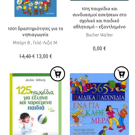
1015 παιχνίδια και
συνδυασμοί ασκήσεων στο
σχολικό και παιδικό
αθλητισμό – εξαντλημένο
1001 δραστηριότητες για τα
νηπιαγωγεία
Bucher Walter
Μπάρτ Β., Τελέ-Λιζιέ Μ.
0,00
€
Original
Η
14,40
€
13,00
€
price
τρέχουσα
was:
τιμή
14,40 €.
είναι:
13,00 €.