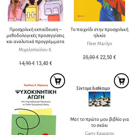
Προσχολική εκπαίδευση –
Το παιχνίδι στην προσχολική
μεθοδολογικές προσεγγίσεις
ηλικία
και αναλυτικά προγράμματα
Fleer Marilyn
Μιχαλοπούλου Κ.
Original
Η
25,00
€
22,50
€
Original
Η
14,90
€
13,40
€
price
τρέχουσ
price
τρέχουσα
was:
τιμή
was:
τιμή
25,00 €.
είναι:
14,90 €.
είναι:
Σύντομα διαθέσιμο
22,50 €.
13,40 €.
Ματ το πρώτο μου βιβλίο για
το σκάκι
Garry Kasparov