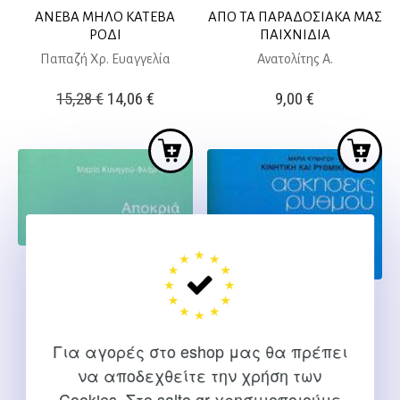
ΑΝΕΒΑ ΜΗΛΟ ΚΑΤΕΒΑ
ΑΠΟ ΤΑ ΠΑΡΑΔΟΣΙΑΚΑ ΜΑΣ
ΡΟΔΙ
ΠΑΙΧΝΙΔΙΑ
Παπαζή Χρ. Ευαγγελία
Ανατολίτης Α.
Original
Η
15,28
€
14,06
€
9,00
€
price
τρέχουσα
was:
τιμή
15,28 €.
είναι:
14,06 €.
ΑΠΟΚΡΙΑ
Κυνηγού Φλάμπουρα Μ.
ΑΣΚΗΣΕΙΣ ΡΥΘΜΟΥ
Κυνηγού Φλάμπουρα Μ.
8,80
€
Για αγορές στο eshop μας θα πρέπει
12,50
€
να αποδεχθείτε την χρήση των
Cookies. Στο salto.gr χρησιμοποιούμε