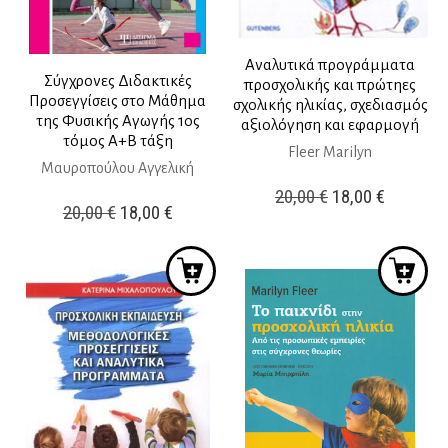
Αναλυτικά προγράμματα
Σύγχρονες Διδακτικές
προσχολικής και πρώτηες
Προσεγγίσεις στο Μάθημα
σχολικής ηλικίας, σχεδιασμός
της Φυσικής Αγωγής 1ος
αξιολόγηση και εφαρμογή
τόμος Α+Β τάξη
Fleer Marilyn
Μαυροπούλου Αγγελική
Original
Η
20,00
€
18,00
€
Original
Η
20,00
€
18,00
€
price
τρέχουσ
price
τρέχουσα
was:
τιμή
was:
τιμή
20,00 €.
είναι:
20,00 €.
είναι:
18,00 €.
18,00 €.