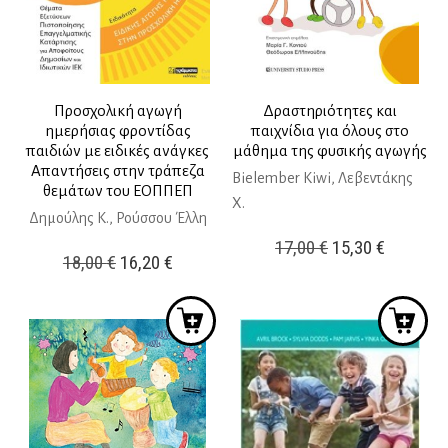
Προσχολική αγωγή
Δραστηριότητες και
ημερήσιας φροντίδας
παιχνίδια για όλους στο
παιδιών με ειδικές ανάγκες
μάθημα της φυσικής αγωγής
Απαντήσεις στην τράπεζα
Bielember Kiwi, Λεβεντάκης
θεμάτων του ΕΟΠΠΕΠ
Χ.
Δημούλης Κ., Ρούσσου Έλλη
Original
Η
17,00
€
15,30
€
Original
Η
18,00
€
16,20
€
price
τρέχουσ
price
τρέχουσα
was:
τιμή
was:
τιμή
17,00 €.
είναι:
18,00 €.
είναι:
15,30 €.
16,20 €.