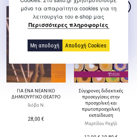
μόνο τα απαραίτητα cookies για τη
λειτουργία του e-shop μας
Περισσότερες πληροφορίες
Μη αποδοχή
Αποδοχή Cookies
ΓΙΑ ΕΝΑ ΝΕΑΝΙΚΟ
Σύγχρονες διδακτικές
ΔΗΜΙΟΥΡΓΙΚΟ ΘΕΑΤΡΟ
προσεγγίσεις στην
προσχολική και
Γκόβα Ν.
πρωτοπροσχολική
εκπαίδευση
28,00
€
Μαρτίδου Ραχήλ
Original
Η