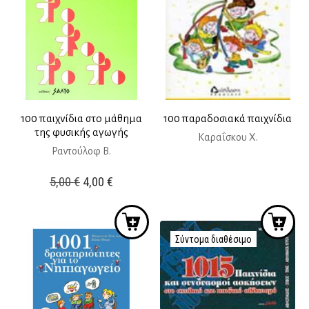
100 παιχνίδια στο μάθημα
100 παραδοσιακά παιχνίδια
της φυσικής αγωγής
Καραΐσκου Χ.
Ραντούλοφ Β.
Original
Η
5,00
€
4,00
€
price
τρέχουσα
was:
τιμή
5,00 €.
είναι:
Σύντομα διαθέσιμο
4,00 €.