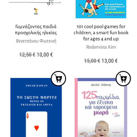
Γυμνάζοντας παιδιά
101 cool pool games for
προσχολικής ηλικίας
children, a smart fun book
for ages 4 and up
Βενετσάνου Φωτεινή
Rodomista Kim
Original
Η
12,50
€
10,00
€
Original
Η
15,00
€
13,00
€
price
τρέχουσα
price
τρέχουσ
was:
τιμή
was:
τιμή
12,50 €.
είναι:
15,00 €.
είναι:
10,00 €.
13,00 €.