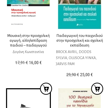
Μουσική στην προσχολική
Παιδαγωγική του παιχνιδιού
αγωγή, αλληλεπίδραση
στην προσχολική και σχολική
παιδιού – παιδαγωγού
εκπαίδευση
Δογάνη Κωνσταντίνα
BROCK AVRIL, DODDS
SYLVIA, OLUSOGA YINKA,
Original
Η
17,91
€
16,00
€
JARVIS PAM
price
τρέχουσα
Original
Η
29,90
€
25,00
€
was:
τιμή
price
τρέχουσ
17,91 €.
είναι:
was:
τιμή
16,00 €.
29,90 €.
είναι:
25,00 €.