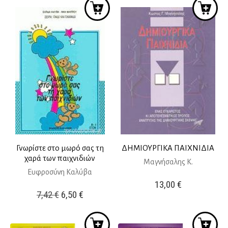
Γνωρίστε στο μωρό σας τη
ΔΗΜΙΟΥΡΓΙΚΑ ΠΑΙΧΝΙΔΙΑ
χαρά των παιχνιδιών
Μαγνήσαλης Κ.
Ευφροσύνη Καλύβα
13,00
€
Original
Η
7,42
€
6,50
€
price
τρέχουσα
was:
τιμή