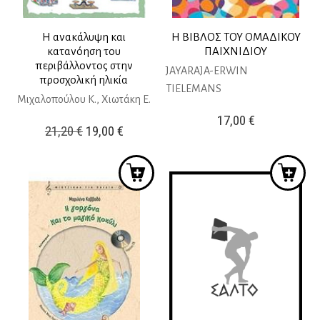
Η ανακάλυψη και
Η ΒΙΒΛΟΣ ΤΟΥ ΟΜΑΔΙΚΟΥ
κατανόηση του
ΠΑΙΧΝΙΔΙΟΥ
περιβάλλοντος στην
JAYARAJA-ERWIN
προσχολική ηλικία
TIELEMANS
Μιχαλοπούλου Κ., Χιωτάκη Ε.
17,00
€
Original
Η
21,20
€
19,00
€
price
τρέχουσα
was:
τιμή
21,20 €.
είναι:
19,00 €.