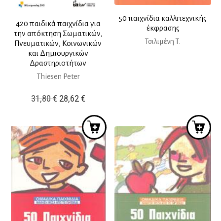
50 παιχνίδια καλλιτεχνικής
420 παιδικά παιχνίδια για
έκφρασης
την απόκτηση Σωματικών,
Τσιλιμένη Τ.
Πνευματικών, Κοινωνικών
και Δημιουργικών
Δραστηριοτήτων
Thiesen Peter
Original
Η
31,80
€
28,62
€
price
τρέχουσα
was:
τιμή
31,80 €.
είναι:
28,62 €.