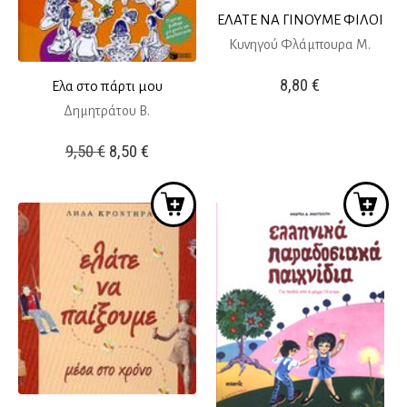
ΕΛΑΤΕ ΝΑ ΓΙΝΟΥΜΕ ΦΙΛΟΙ
Κυνηγού Φλάμπουρα Μ.
8,80
€
Ελα στο πάρτι μου
Δημητράτου Β.
Original
Η
9,50
€
8,50
€
price
τρέχουσα
was:
τιμή
9,50 €.
είναι:
8,50 €.