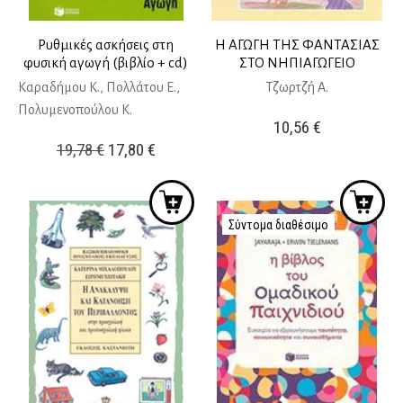
Ρυθμικές ασκήσεις στη
Η ΑΓΩΓΗ ΤΗΣ ΦΑΝΤΑΣΙΑΣ
φυσική αγωγή (βιβλίο + cd)
ΣΤΟ ΝΗΠΙΑΓΩΓΕΙΟ
Καραδήμου Κ., Πολλάτου Ε.,
Τζωρτζή Α.
Πολυμενοπούλου Κ.
10,56
€
Original
Η
19,78
€
17,80
€
price
τρέχουσα
was:
τιμή
19,78 €.
είναι:
Σύντομα διαθέσιμο
17,80 €.