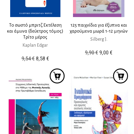
Το σωστό μπριτζ Εκτέλεση
125 παιχνίδια για έξυπνα και
και άμυνα (δεύετρος τόμος)
χαρούμενα μωρά 1-12 μηνών
Τρίτο μέρος
Silberg J.
Kaplan Edgar
Original
Η
9,90
€
9,00
€
Original
Η
9,54
€
8,58
€
price
τρέχουσ
price
τρέχουσα
was:
τιμή
was:
τιμή
9,90 €.
είναι:
9,54 €.
είναι:
9,00 €.
8,58 €.