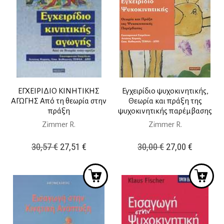
ΕΓΧΕΙΡΙΔΙΟ ΚΙΝΗΤΙΚΗΣ
Εγχειρίδιο ψυχοκινητικής,
ΑΓΩΓΗΣ Από τη θεωρία στην
Θεωρία και πράξη της
πράξη
ψυχοκινητικής παρέμβασης
Zimmer R.
Zimmer R.
Original
Η
Original
Η
30,57
€
27,51
€
30,00
€
27,00
€
price
τρέχουσα
price
τρέχουσ
was:
τιμή
was:
τιμή
30,57 €.
είναι:
30,00 €.
είναι:
27,51 €.
27,00 €.