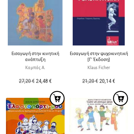
Εισαγωγή στην κινητική
Εισαγωγή στην ψυχοκινητική
ανάπτυξη
[Γ’ Έκδοση]
Καμπάς Α.
Klaus Ficher
Original
Η
Original
Η
27,20
€
24,48
€
21,20
€
20,14
€
price
τρέχουσα
price
τρέχουσ
was:
τιμή
was:
τιμή
27,20 €.
είναι:
21,20 €.
είναι:
24,48 €.
20,14 €.