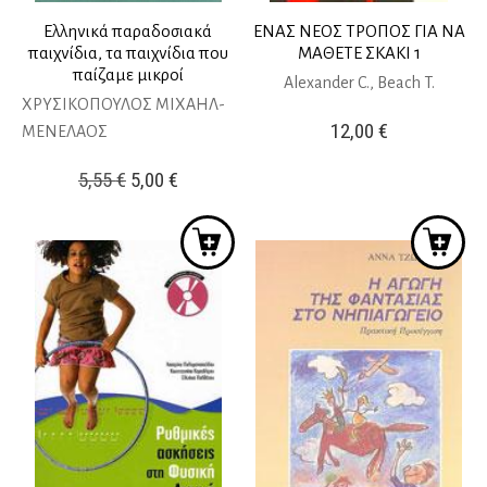
Ελληνικά παραδοσιακά
ΕΝΑΣ ΝΕΟΣ ΤΡΟΠΟΣ ΓΙΑ ΝΑ
παιχνίδια, τα παιχνίδια που
ΜΑΘΕΤΕ ΣΚΑΚΙ 1
παίζαμε μικροί
Alexander C., Beach T.
ΧΡΥΣΙΚΟΠΟΥΛΟΣ ΜΙΧΑΗΛ-
12,00
€
ΜΕΝΕΛΑΟΣ
Original
Η
5,55
€
5,00
€
price
τρέχουσα
was:
τιμή
5,55 €.
είναι:
5,00 €.