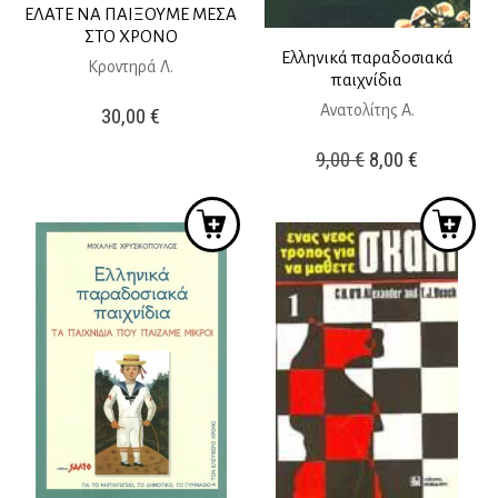
ΕΛΑΤΕ ΝΑ ΠΑΙΞΟΥΜΕ ΜΕΣΑ
ΣΤΟ ΧΡΟΝΟ
Ελληνικά παραδοσιακά
Κροντηρά Λ.
παιχνίδια
Ανατολίτης Α.
30,00
€
Original
Η
9,00
€
8,00
€
price
τρέχουσ
was:
τιμή
9,00 €.
είναι:
8,00 €.