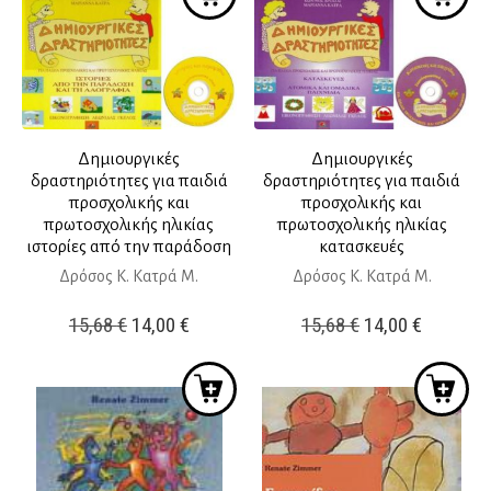
7,42 €.
είναι:
6,50 €.
Δημιουργικές
Δημιουργικές
δραστηριότητες για παιδιά
δραστηριότητες για παιδιά
προσχολικής και
προσχολικής και
πρωτοσχολικής ηλικίας
πρωτοσχολικής ηλικίας
ιστορίες από την παράδοση
κατασκευές
Δρόσος Κ. Κατρά Μ.
Δρόσος Κ. Κατρά Μ.
Original
Η
Original
Η
15,68
€
14,00
€
15,68
€
14,00
€
price
τρέχουσα
price
τρέχουσ
was:
τιμή
was:
τιμή
15,68 €.
είναι:
15,68 €.
είναι:
14,00 €.
14,00 €.