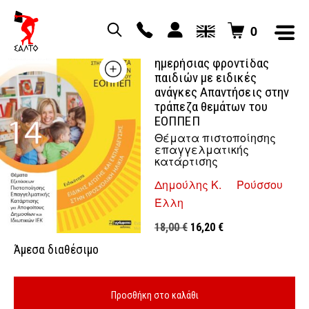
0
Προσχολική αγωγή
ημερήσιας φροντίδας
παιδιών με ειδικές
ανάγκες Απαντήσεις στην
τράπεζα θεμάτων του
ΕΟΠΠΕΠ
Θέματα πιστοποίησης
επαγγελματικής
κατάρτισης
Δημούλης Κ.
Ρούσσου
Έλλη
Original
Η
18,00
€
16,20
€
price
τρέχουσα
Άμεσα διαθέσιμο
was:
τιμή
18,00 €.
είναι:
16,20 €.
Προσθήκη στο καλάθι