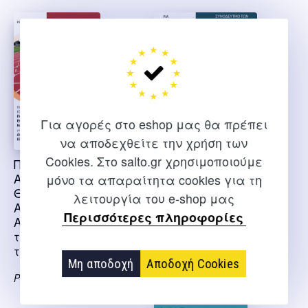
Για αγορές στο eshop μας θα πρέπει
να αποδεχθείτε την χρήση των
Cookies. Στο salto.gr χρησιμοποιούμε
Προπονητής
Προπονητής
Αθλημάτων Ομάδα
αθλημάτων ομάδα β.
μόνο τα απαραίτητα cookies για τη
Θ. Κλασικός
κολύμβηση ΕΟΠΠΕΠ
λειτουργία του e-shop μας
Αθλητισμός
Περισσότερες πληροφορίες
Απαντήσεις στην
Κορινθίου Ρία
τράπεζα θεμάτων
του ΕΟΠΠΕΠ
Μη αποδοχή
Αποδοχή Cookies
Ροδάνθη Αγγελική