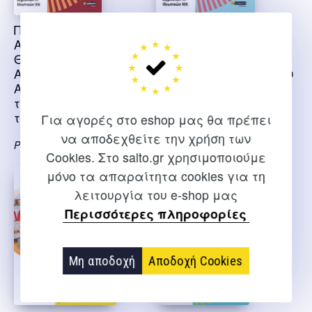
Προπονητής
Ειδικότητα βοηθός
Αθλημάτων Ομάδα
φυσικοθεραπείας
Θ. Κλασικός
Απαντήσεις στην
Αθλητισμός
τράπεζα θεμάτων του
Απαντήσεις στην
ΕΟΠΠΕΠ
τράπεζα θεμάτων
του ΕΟΠΠΕΠ
Βολιώτη Αμαλία
Για αγορές στο eshop μας θα πρέπει
να αποδεχθείτε την χρήση των
Ροδάνθη Αγγελική
Cookies. Στο salto.gr χρησιμοποιούμε
μόνο τα απαραίτητα cookies για τη
λειτουργία του e-shop μας
Περισσότερες πληροφορίες
Μη αποδοχή
Αποδοχή Cookies