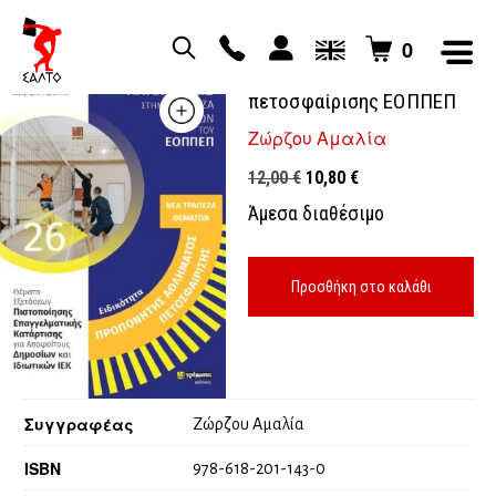
0
Προπονητής αθλήματος
πετοσφαίρισης ΕΟΠΠΕΠ
Ζώρζου Αμαλία
Original
Η
12,00
€
10,80
€
price
τρέχουσα
Άμεσα διαθέσιμο
was:
τιμή
12,00 €.
είναι:
10,80 €.
Προσθήκη στο καλάθι
Συγγραφέας
Ζώρζου Αμαλία
ISBN
978-618-201-143-0