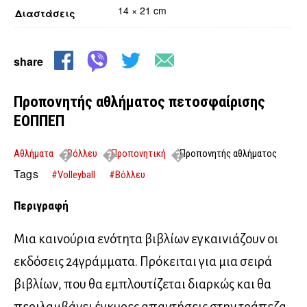
14 × 21 cm
Διαστάσεις
share
Προπονητής αθλήματος πετοσφαίρισης
ΕΟΠΠΕΠ
Αθλήματα
Βόλλευ
Προπονητική
Προπονητής αθλήματος
πετοσφαίρισης ΕΟΠΠΕΠ
Tags
#Volleyball
#Βόλλευ
Περιγραφή
Μια καινούρια ενότητα βιβλίων εγκαινιάζουν οι
εκδόσεις 24γράμματα. Πρόκειται για μια σειρά
βιβλίων, που θα εμπλουτίζεται διαρκώς και θα
περιλαμβάνει έγκυρες απαντήσεις στην τράπεζα