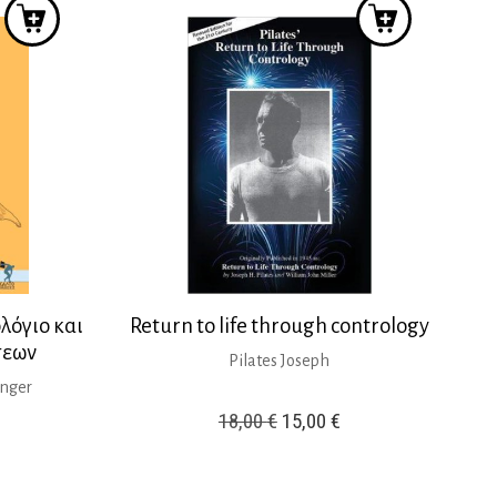
λόγιο και
Return to life through contrology
σεων
Pilates Joseph
inger
Original
Η
18,00
€
15,00
€
price
τρέχουσα
ρέχουσα
was:
τιμή