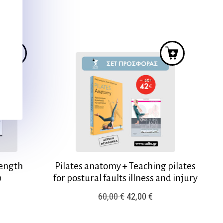
was:
τιμή
8,00 €.
28,00 €.
είναι:
25,00 €.
rength
Pilates anatomy + Teaching pilates
0
for postural faults illness and injury
Original
Η
60,00
€
42,00
€
ρέχουσα
price
τρέχουσα