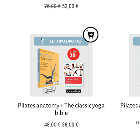
Original
Η
76,00
€
53,00
€
price
τρέχουσα
was:
τιμή
76,00 €.
είναι:
53,00 €.
Pilates anatomy + The classic yoga
Pilates
bible
He
Original
Η
48,00
€
38,00
€
price
τρέχουσα