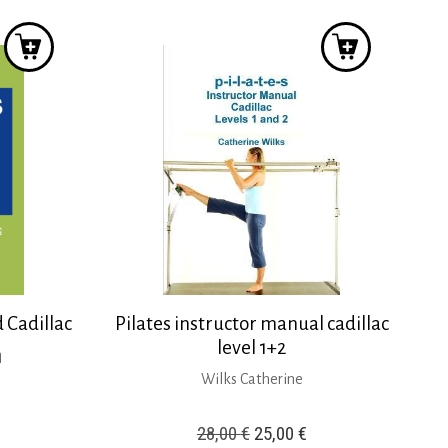
ιμή
18,00 €.
είναι:
ίναι:
15,00 €.
4,00 €.
 Cadillac
Pilates instructor manual cadillac
level 1+2
ή
Wilks Catherine
Original
Η
28,00
€
25,00
€