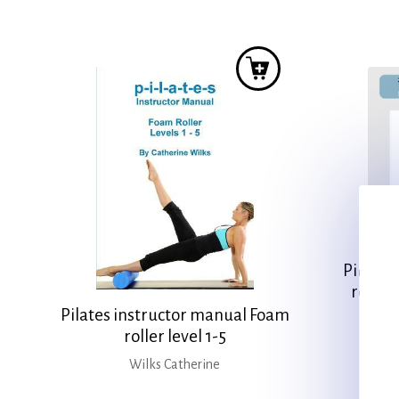
price
τρέχουσα
was:
τιμή
32,00 €.
είναι:
23,00 €.
Pilates
roller 
Pilates instructor manual Foam
roller level 1-5
Wilks Catherine