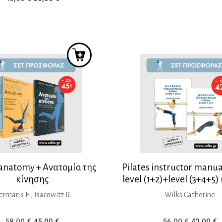
was:
τ
price
τρέχουσα
43,00 €.
ε
was:
τιμή
3
48,00 €.
είναι:
38,00 €.
 anatomy + Ανατομία της
Pilates instructor manual
κίνησης
level (1+2)+level (3+4+5)
rman's E., Isacowitz R.
Wilks Catherine
Original
Η
Original
Η
58,00
€
45,00
€
56,00
€
42,00
€