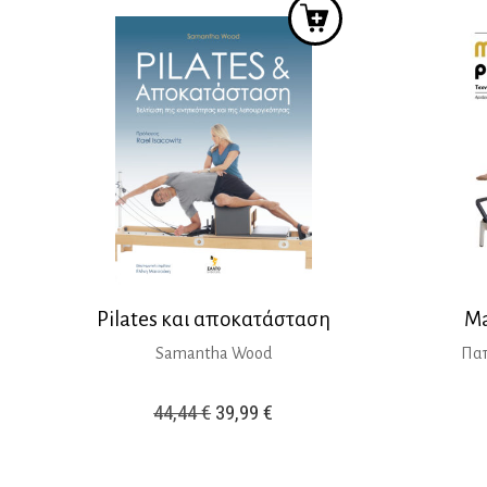
Pilates και αποκατάσταση
Ma
Samantha Wood
Παπ
Original
Η
44,44
€
39,99
€
price
τρέχουσα
was:
τιμή