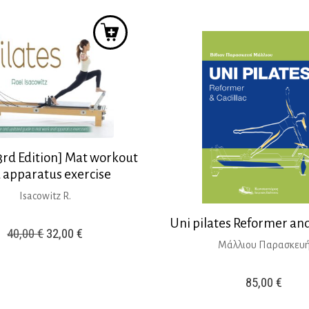
was:
τ
66,12 €.
είναι:
29,99 €.
ε
59,50 €.
2
[3rd Edition] Mat workout
 apparatus exercise
Isacowitz R.
Uni pilates Reformer and
Original
Η
40,00
€
32,00
€
Μάλλιου Παρασκευ
price
τρέχουσα
was:
τιμή
85,00
€
40,00 €.
είναι: