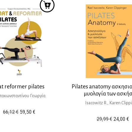
t reformer pilates
Pilates anatomy ασκησιο
μυολογία των ασκή
ακωνσταντίνου Γεωργία
Isacowitz R., Karen Clipp
Original
Η
66,12
€
59,50
€
Original
Η
29,99
€
24,00
€
price
τρέχουσα
price
τ
was:
τιμή