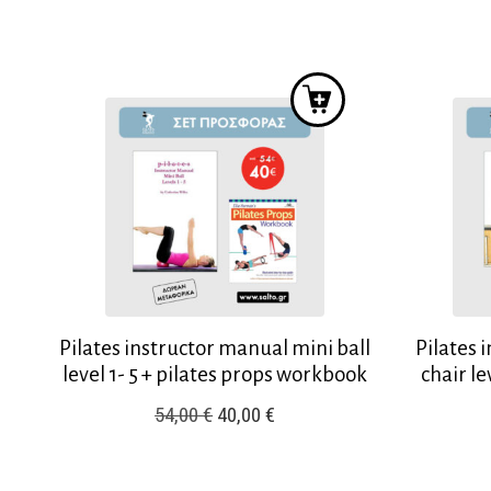
was:
τιμή
48,00 €.
είναι:
38,00 €.
Pilates instructor manual mini ball
Pilates
level 1- 5 + pilates props workbook
chair le
Original
Η
54,00
€
40,00
€
price
τρέχουσα
was:
τιμή