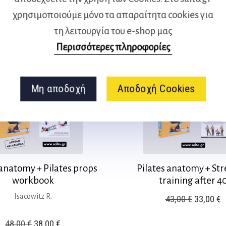
53,00 €.
είναι:
3
χρησιμοποιούμε μόνο τα απαραίτητα cookies για
40,00 €.
τη λειτουργία του e-shop μας
Περισσότερες πληροφορίες
Μη αποδοχή
Αποδοχή Cookies
 anatomy + Pilates props
Pilates anatomy + St
workbook
training after 4
Isacowitz R.
Original
Η
43,00
€
33,00
€
price
τ
Original
Η
48,00
€
38,00
€