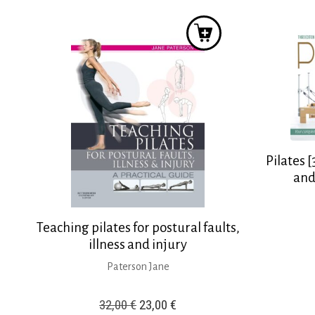
44,44 €.
είναι:
39,99 €.
Pilates 
and
Teaching pilates for postural faults,
illness and injury
Paterson Jane
Original
Η
32,00
€
23,00
€