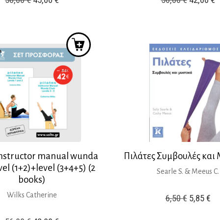
price
τρέχουσα
price
τ
was:
τιμή
was:
τ
58,00 €.
είναι:
56,00 €.
ε
45,00 €.
4
 instructor manual wunda
Πιλάτες Συμβουλές και
vel (1+2)+level (3+4+5) (2
Searle S. & Meeus C.
books)
Wilks Catherine
Original
Η
6,50
€
5,85
€
price
τρ