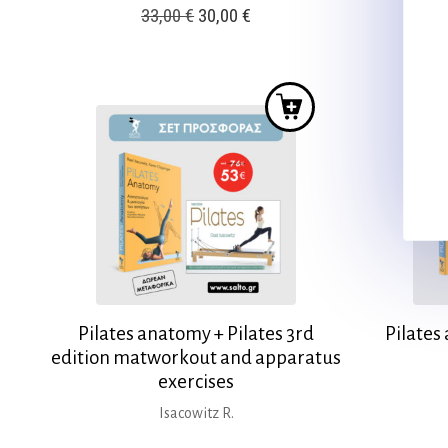
Original
Η
33,00
€
30,00
€
price
τρέχουσα
was:
τιμή
33,00 €.
είναι:
30,00 €.
Pilates anatomy + Pilates 3rd
Pilates
edition matworkout and apparatus
exercises
Isacowitz R.