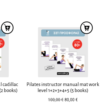
ιμή
was:
τιμή
ίναι:
60,00 €.
είναι:
3,00 €.
42,00 €.
 cadillac
Pilates instructor manual mat work
 (2 books)
level 1+2+3+4+5 (5 books)
Original
Η
100,00
€
80,00
€
price
τρέχουσα