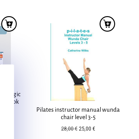
price
τρέχουσα
was:
τιμή
28,00 €.
είναι:
25,00 €.
al magic
workbook
Pilates instructor manual wunda
chair level 3-5
ρέχουσα
Original
Η
28,00
€
25,00
€
ιμή
price
τρέχουσα
ίναι: