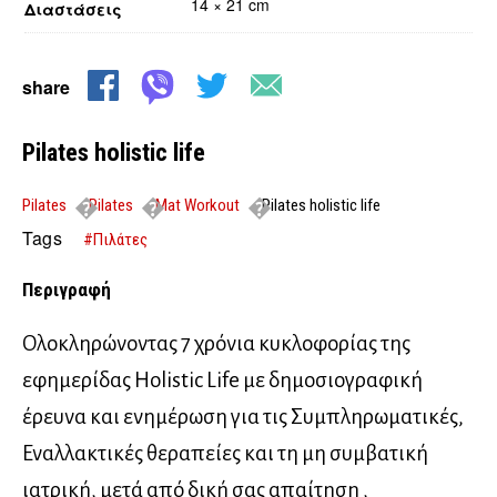
14 × 21 cm
Διαστάσεις
share
Pilates holistic life
Pilates
Pilates
Mat Workout
Pilates holistic life
Tags
#Πιλάτες
Περιγραφή
Ολοκληρώνοντας 7 χρόνια κυκλοφορίας της
εφημερίδας Holistic Life με δημοσιογραφική
έρευνα και ενημέρωση για τις Συμπληρωματικές,
Εναλλακτικές θεραπείες και τη μη συμβατική
ιατρική, μετά από δική σας απαίτηση ,