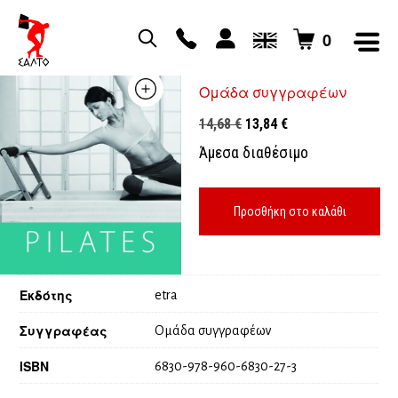
0
Pilates holistic life
Ομάδα συγγραφέων
Original
Η
14,68
€
13,84
€
price
τρέχουσα
Άμεσα διαθέσιμο
was:
τιμή
14,68 €.
είναι:
13,84 €.
Προσθήκη στο καλάθι
Εκδότης
etra
Συγγραφέας
Ομάδα συγγραφέων
ISBN
6830-978-960-6830-27-3