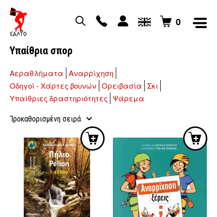
0
Υπαίθρια σπορ
Αεραθλήματα
Αναρρίχηση
Οδηγοί - Χάρτες βουνών
Ορειβασία
Σκι
Υπαίθριες δραστηριότητες
Ψάρεμα