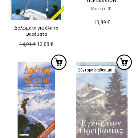
ΠΕΡΙΒΑΛΛΟΝ
Μακκέυ Φ.
10,89
€
Δολώματα για όλα τα
ψαρέματα
Original
Η
14,91
€
13,00
€
price
τρέχουσα
was:
τιμή
14,91 €.
είναι:
Σύντομα διαθέσιμο
13,00 €.