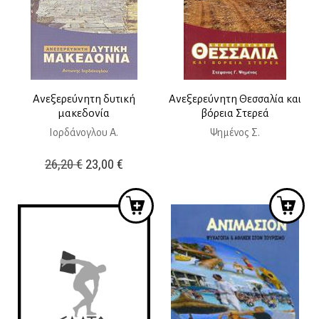
Ανεξερεύνητη δυτική
Ανεξερεύνητη Θεσσαλία και
μακεδονία
βόρεια Στερεά
Ιορδάνογλου Α.
Ψημένος Σ.
Original
Η
26,20
€
23,00
€
price
τρέχουσα
was:
τιμή
26,20 €.
είναι:
23,00 €.