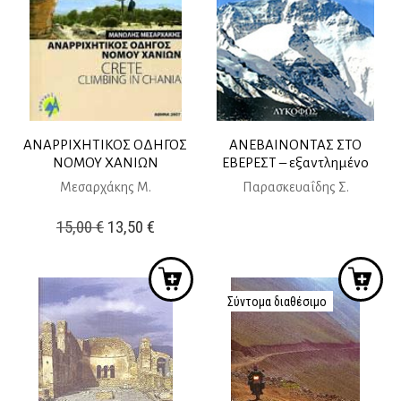
ΑΝΑΡΡΙΧΗΤΙΚΟΣ ΟΔΗΓΟΣ
ΑΝΕΒΑΙΝΟΝΤΑΣ ΣΤΟ
ΝΟΜΟΥ ΧΑΝΙΩΝ
ΕΒΕΡΕΣΤ – εξαντλημένο
Μεσαρχάκης Μ.
Παρασκευαΐδης Σ.
Original
Η
15,00
€
13,50
€
price
τρέχουσα
was:
τιμή
15,00 €.
είναι:
Σύντομα διαθέσιμο
13,50 €.