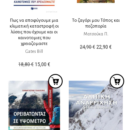
Πως να αποφύγουμε μια
Το ζαγόρι μου Τόπος και
κλιματική καταστροφή οι
πεζοπορία
λύσεις που έχουμε και οι
Ματσούκα Π.
καινοτομιες που
χρειαζομαστε
Original
Η
24,90
€
22,90
€
Gates Bill
price
τρέχουσ
was:
τιμή
Original
Η
18,80
€
15,00
€
24,90 €.
είναι:
price
τρέχουσα
22,90 €.
was:
τιμή
18,80 €.
είναι:
15,00 €.