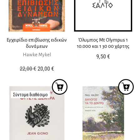
Εγχειρίδιο επιβίωσης ειδικών
Όλυμπος Mt Olympus 1
δυνάμεων
10.000 και 1 30 00 χάρτης
Hawke Mykel
9,50
€
Original
Η
22,00
€
20,00
€
price
τρέχουσα
was:
τιμή
22,00 €.
είναι:
Σύντομα διαθέσιμο
20,00 €.