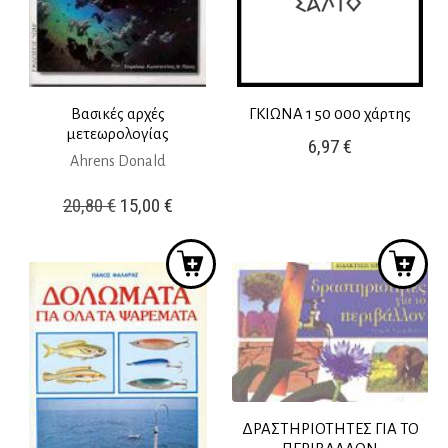
Βασικές αρχές
ΓΚΙΩΝΑ 1 50 000 χάρτης
μετεωρολογίας
6,97
€
Ahrens Donald
Original
Η
20,80
€
15,00
€
price
τρέχουσα
was:
τιμή
20,80 €.
είναι:
15,00 €.
ΔΡΑΣΤΗΡΙΟΤΗΤΕΣ ΓΙΑ ΤΟ