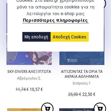
25,50 €.
είναι:
μόνο τα απαραίτητα cookies για τη
22,95 €.
λειτουργία του e-shop μας
Περισσότερες πληροφορίες
Μη αποδοχή
Αποδοχή Cookies
SKY-DIVERS ΑΛΕΞΙΠΤΩΤΑ
ΑΓΓΙΖΟΝΤΑΣ ΤΑ ΟΡΙΑ ΤΑ
ΑΚΡΑΙΑ ΑΘΛΗΜΑΤΑ
Αβράμογλου Σ.
Κυπραίος Γ.
Original
Η
11,74
€
10,57
€
Original
Η
25,00
€
22,50
€
price
τρέχουσα
price
τρέχουσ
was:
τιμή
was:
τιμή
11,74 €.
είναι: