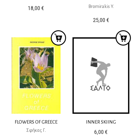
Bromirakis Y.
18,00
€
25,00
€
FLOWERS OF GREECE
INNER SKIING
Σφήκας Γ.
6,00
€