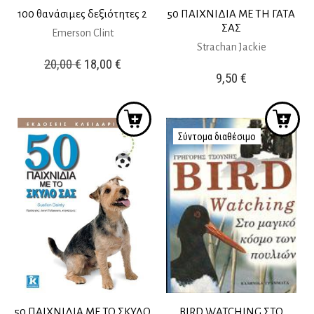
100 θανάσιμες δεξιότητες 2
50 ΠΑΙΧΝΙΔΙΑ ΜΕ ΤΗ ΓΑΤΑ
ΣΑΣ
Emerson Clint
Strachan Jackie
Original
Η
20,00
€
18,00
€
9,50
€
price
τρέχουσα
was:
τιμή
20,00 €.
είναι:
Σύντομα διαθέσιμο
18,00 €.
50 ΠΑΙΧΝΙΔΙΑ ΜΕ ΤΟ ΣΚΥΛΟ
BIRD WATCHING ΣΤΟ