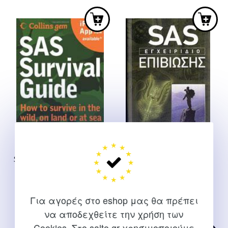
SAS Survinal Guide [Pocket
Sas εγχειρίδιο επιβίωσης
Size]
Davies B.
Wiseman "Lofty" John
Original
Η
25,50
€
22,95
€
Για αγορές στο eshop μας θα πρέπει
9,99
€
price
τρέχουσ
να αποδεχθείτε την χρήση των
was:
τιμή
Cookies. Στο salto.gr χρησιμοποιούμε