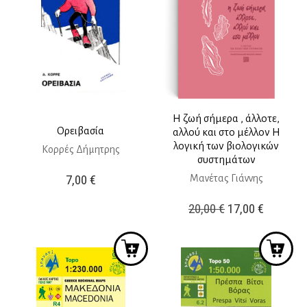
Η ζωή σήμερα , άλλοτε,
Ορειβασία
αλλού και στο μέλλον Η
λογική των βιολογικών
Κορρές Δήμητρης
συστημάτων
7,00
€
Μανέτας Γιάννης
Original
Η
20,00
€
17,00
€
price
τρέχουσ
was:
τιμή
20,00 €.
είναι:
17,00 €.