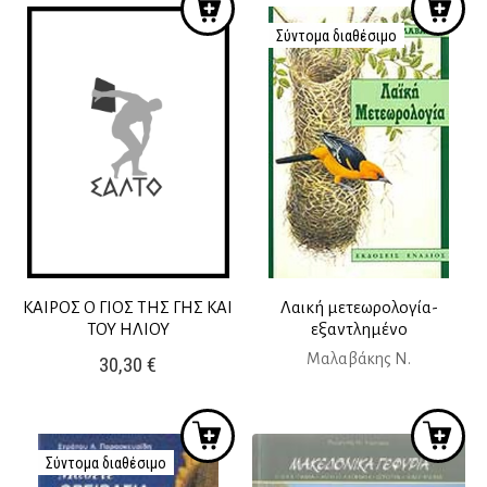
14,63 €.
είναι:
Σύντομα διαθέσιμο
13,00 €.
ΚΑΙΡΟΣ Ο ΓΙΟΣ ΤΗΣ ΓΗΣ ΚΑΙ
Λαική μετεωρολογία-
ΤΟΥ ΗΛΙΟΥ
εξαντλημένο
Μαλαβάκης Ν.
30,30
€
Σύντομα διαθέσιμο