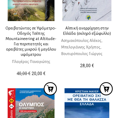
Ορειβατώντας σε Υψόμετρο-
Αλπική αναρρίχηση στην
Οδηγός Τσέπης
Ελλάδα (σκληρό εξώφυλλο)
Mountaineering at Altitude-
Ασημακόπουλος Αλέκος,
Για περιπατητές και
Μπελογιάννης Χρήστος,
ορειβάτες μικρού ή μεγάλου
Βουτυρόπουλος Γιώργος
υψόμετρου
Πλαγέρας Παναγιώτης
28,00
€
Original
Η
40,00
€
20,00
€
price
τρέχουσα
was:
τιμή
40,00 €.
είναι:
20,00 €.