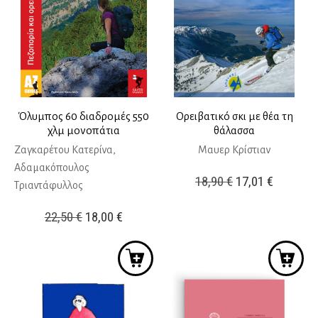
Όλυμπος 60 διαδρομές 550
Ορειβατικό σκι με θέα τη
χλμ μονοπάτια
θάλασσα
Ζαγκαρέτου Κατερίνα,
Μαυερ Κρίστιαν
Αδαμακόπουλος
Original
Η
18,90
€
17,01
€
Τριαντάφυλλος
price
τρέχουσ
Original
Η
22,50
€
18,00
€
was:
τιμή
price
τρέχουσα
18,90 €.
είναι:
was:
τιμή
17,01 €.
22,50 €.
είναι:
18,00 €.