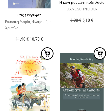
Η κόνι μαθαίνει ποδηλασία
LIANE SCHNEIDER
Στις 7 κορυφές
Original
Η
6,00
€
5,10
€
Ρουσάκη Μαρία, Φλαμπούρη
price
τρέχουσ
Χριστίνα
was:
τιμή
Original
Η
11,90
€
10,70
€
6,00 €.
είναι:
price
τρέχουσα
5,10 €.
was:
τιμή
11,90 €.
είναι:
10,70 €.