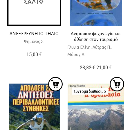
ΑΝΕΞΕΡΕΥΝΗΤΟ ΠΗΛΙΟ
Ανιμασιον ψυχαγωγία και
άθληση στον τουρισμό
Ψημένος Σ.
Γλυνιά Ελένη, Λύτρας Π.,
15,00
€
Μάρας Δ.
Original
Η
23,32
€
21,00
€
price
τρέχουσ
was:
τιμή
23,32 €.
είναι:
Σύντομα διαθέσιμο
21,00 €.