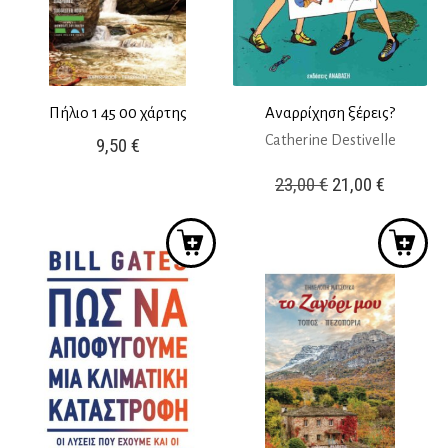
Πήλιο 1 45 00 χάρτης
Αναρρίχηση ξέρεις?
Catherine Destivelle
9,50
€
Original
Η
23,00
€
21,00
€
price
τρέχουσ
was:
τιμή
23,00 €.
είναι:
21,00 €.