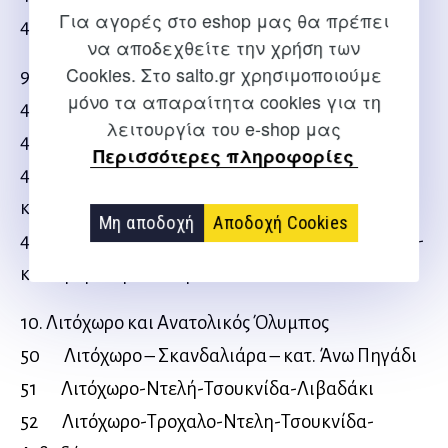
Για αγορές στο eshop μας θα πρέπει
45 Παλαιά Λεπτοκαρυά – κατ. Άνω Πηγάδι
να αποδεχθείτε την χρήση των
Cookies. Στο salto.gr χρησιμοποιούμε
9. Γύρω απο το Χριστάκη
μόνο τα απαραίτητα cookies για τη
46 Βρυσοπούλες-καταφύγιο Χριστάκη
λειτουργία του e-shop μας
47 Ξερολάκκι-καταφύγιο Χριστάκη
Περισσότερες πληροφορίες
48 Κοκκινοπηλός-Κίτρος-Φλάμπουρο-
καταφύγιο Χριστάκη
Μη αποδοχή
Αποδοχή Cookies
49 Σαλατούρα-καταφύγιο Πυξάρι-Φλάμπουρο-
καταφύγιο Χριστάκη
10. Λιτόχωρο και Ανατολικός Όλυμπος
50 Λιτόχωρο – Σκανδαλιάρα – κατ. Άνω Πηγάδι
51 Λιτόχωρο-Ντελή-Τσουκνίδα-Λιβαδάκι
52 Λιτόχωρο-Τροχαλο-Ντελη-Τσουκνίδα-