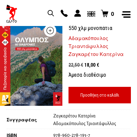
0
Όλυμπος 60 διαδρομές
550 χλμ μονοπάτια
Αδαμακόπουλος
Τριαντάφυλλος
Ζαγκαρέτου Κατερίνα
Original
Η
22,50
€
18,00
€
price
τρέχουσα
Άμεσα διαθέσιμο
was:
τιμή
22,50 €.
είναι:
18,00 €.
Προσθήκη στο καλάθι
Ζαγκαρέτου Κατερίνα
Συγγραφέας
Αδαμακόπουλος Τριαντάφυλλος
ISBN
978-960-278-193-7