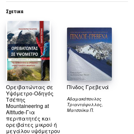
προϊόν
προϊόν
έχει
έχει
Σχετικα
πολλαπλές
πολλαπλές
παραλλαγές.
παραλλαγές.
Οι
Οι
επιλογές
επιλογές
μπορούν
μπορούν
να
να
επιλεγούν
επιλεγούν
στη
στη
σελίδα
σελίδα
του
του
προϊόντος
προϊόντος
Ορειβατώντας σε
Πίνδος Γρεβενά
Υψόμετρο-Οδηγός
Τσέπης
Αδαμακόπουλος
Τριαντάφυλλος,
Mountaineering at
Ματσούκα Π.
Altitude-Για
περιπατητές και
ορειβάτες μικρού ή
μεγάλου υψόμετρου