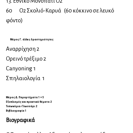
13. Εθνικό Μονοπάτι Ο2
60 Ο2 Σκολιό-Καρυά (60 κόκκινο σε λευκό
φόντο)
Μέρος Γ. άλλες δραστηριότητες
Αναρρίχηση 2
Ορεινό τρέξιμο 2
Canyoning 1
Σπηλαιολογία 1
Μέρος Δ. Παραρτήματα 1 + 5
Eξοπλισμός και πρακτικά θέματα 2
Τοπωνύμια-Γλωσσάρι 2
Βιβλιογραφία 1
Βιογραφικά