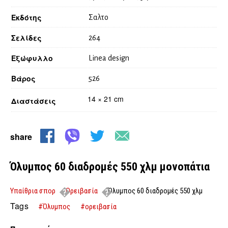
Εκδότης
Σαλτο
Σελίδες
264
Εξώφυλλο
Linea design
Βάρος
526
14 × 21 cm
Διαστάσεις
share
Όλυμπος 60 διαδρομές 550 χλμ μονοπάτια
Υπαίθρια σπορ
Ορειβασία
Όλυμπος 60 διαδρομές 550 χλμ
μονοπάτια
Tags
#Όλυμπος
#ορειβασία