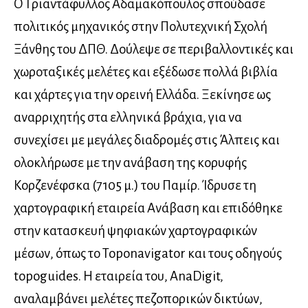
Ο Τριαντάφυλλος Αδαμακόπουλος σπούδασε
πολιτικός μηχανικός στην Πολυτεχνική Σχολή
Ξάνθης του ΔΠΘ. Δούλεψε σε περιβαλλοντικές και
χωροταξικές μελέτες και εξέδωσε πολλά βιβλία
και χάρτες για την ορεινή Ελλάδα. Ξεκίνησε ως
αναρριχητής στα ελληνικά βράχια, για να
συνεχίσει με μεγάλες διαδρομές στις Άλπεις και
ολοκλήρωσε με την ανάβαση της κορυφής
Κορζενέφσκα (7105 μ.) του Παμίρ. Ίδρυσε τη
χαρτογραφική εταιρεία Ανάβαση και επιδόθηκε
στην κατασκευή ψηφιακών χαρτογραφικών
μέσων, όπως το Toponavigator και τους οδηγούς
topoguides. Η εταιρεία του, AnaDigit,
αναλαμβάνει μελέτες πεζοπορικών δικτύων,