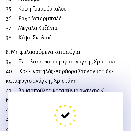
35 Κόψη Γομαρόσταλου
36 Ράχη Μπαρμπαλά
37 Μεγάλα Καζάνια
38 Κόψη Σκολιού
8. Μη φυλασσόμενα καταφύγια
39 Ξερολάκκι-καταφύγιο ανάγκης Χριστάκη
40 Κοκκινοπηλός-Χαράδρα Σταλαγματιάς-
καταφύγιο ανάγκης Χριστάκη
41 Βρυσοπούλες-καταφύγιο ανάγκης Κ.
Μιγκοτζίδης
42 Λιτόχωρο-Γκόλνα-Τσουκνίδα-Λιβαδάκι
43 Πριόνια-Λιβαδάκι
44 Λιτόχωρο – Ντελή – Τσουκνίδα – Λιβαδάκι