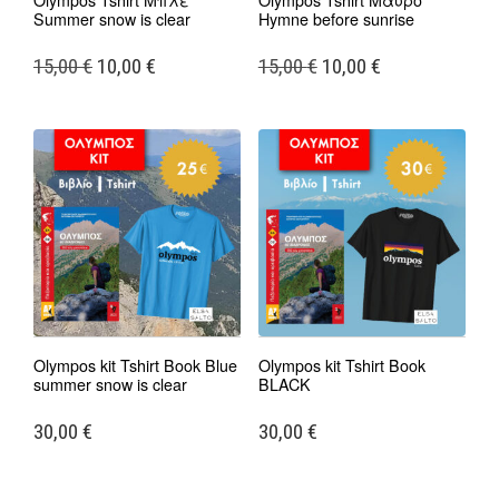
Summer snow is clear
Hymne before sunrise
Original
Η
Original
Η
15,00
€
10,00
€
15,00
€
10,00
€
Αυτό
Αυτό
price
τρέχουσα
price
τρέχουσα
το
το
was:
τιμή
was:
τιμή
προϊόν
προϊόν
15,00 €.
είναι:
15,00 €.
είναι:
έχει
έχει
πολλαπλές
πολλαπλές
10,00 €.
10,00 €.
παραλλαγές.
παραλλαγές.
Οι
Οι
επιλογές
επιλογές
μπορούν
μπορούν
να
να
επιλεγούν
επιλεγούν
στη
στη
Olympos kit Tshirt Book Blue
Olympos kit Tshirt Book
σελίδα
σελίδα
summer snow is clear
BLACK
του
του
προϊόντος
προϊόντος
30,00
€
30,00
€
Αυτό
Αυτό
το
το