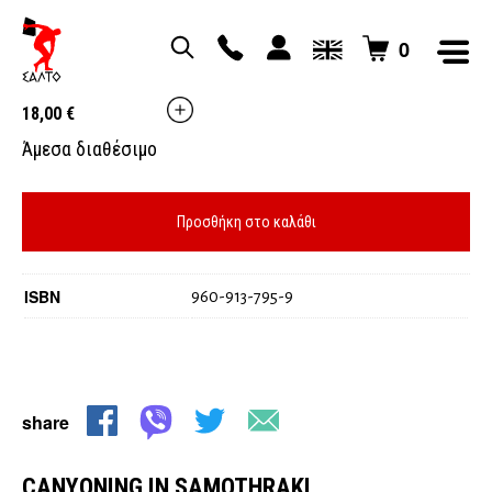
0
CANYONING IN SAMOTHRAKI
18,00
€
Άμεσα διαθέσιμο
Προσθήκη στο καλάθι
ISBN
960-913-795-9
share
CANYONING IN SAMOTHRAKI