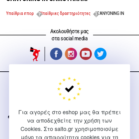
Υπαίθρια σπορ
Υπαίθριες δραστηριότητες
CANYONING IN
SAMOTHRAKI
Ακολουθήστε μας
στα social media
ΕΠΙΚΟΙΝΩΝΊΑ
Για διευκρινίσεις και υποστήριξη παραγγελιών μέσω του
Internet
Για αγορές στο eshop μας θα πρέπει
2310 267108
να αποδεχθείτε την χρήση των
Cookies. Στο salto.gr χρησιμοποιούμε
info@salto.gr
μόνο τα απαραίτητα cookies για τη