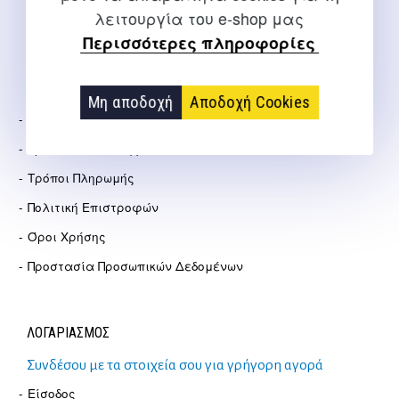
Αγγελάκη 21, Θεσσαλονίκη
λειτουργία του e-shop μας
Περισσότερες πληροφορίες
ΕΤΑΙΡΕΊΑ
Μη αποδοχή
Αποδοχή Cookies
Σχετικά Με Εμάς
Τρόποι Αποστολής
Τρόποι Πληρωμής
Πολιτική Επιστροφών
Όροι Χρήσης
Προστασία Προσωπικών Δεδομένων
ΛΟΓΑΡΙΑΣΜΟΣ
Συνδέσου με τα στοιχεία σου για γρήγορη αγορά
Είσοδος