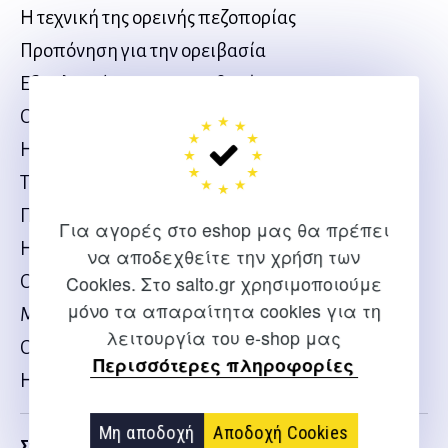
Η τεχνική της ορεινής πεζοπορίας
Προπόνηση για την ορειβασία
Εξοπλισμός για την ορειβασία
Οι κόμποι των ορειβατών
Η τεχνική της ορειβασίας
Τεχνικές ασφαλείας
Προγραμματισμός της πορείας
Για αγορές στο eshop μας θα πρέπει
Η διάσωση
να αποδεχθείτε την χρήση των
Ο προσανατολισμός στο βουνό
Cookies. Στο salto.gr χρησιμοποιούμε
μόνο τα απαραίτητα cookies για τη
Μετεωρολογία
λειτουργία του e-shop μας
Οι κίνδυνοι στα βουνά
Περισσότερες πληροφορίες
Η προπόνηση για την ορειβασία
Μη αποδοχή
Αποδοχή Cookies
Σχετικα