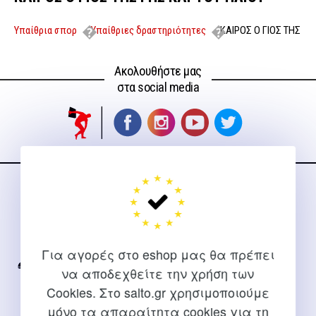
Υπαίθρια σπορ
Υπαίθριες δραστηριότητες
ΚΑΙΡΟΣ Ο ΓΙΟΣ ΤΗΣ
ΓΗΣ ΚΑΙ ΤΟΥ ΗΛΙΟΥ
Ακολουθήστε μας
στα social media
ΕΠΙΚΟΙΝΩΝΊΑ
Για διευκρινίσεις και υποστήριξη παραγγελιών μέσω του
Internet
Για αγορές στο eshop μας θα πρέπει
2310 267108
να αποδεχθείτε την χρήση των
Cookies. Στο salto.gr χρησιμοποιούμε
info@salto.gr
μόνο τα απαραίτητα cookies για τη