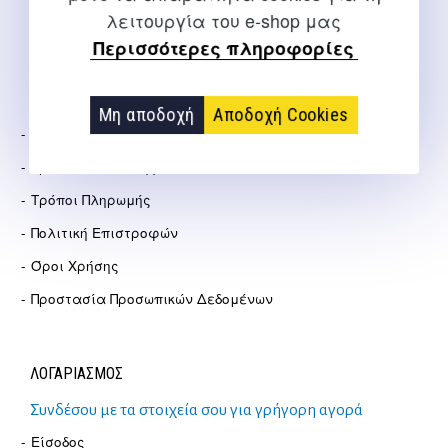
Αγγελάκη 21, Θεσσαλονίκη
λειτουργία του e-shop μας
Περισσότερες πληροφορίες
ΕΤΑΙΡΕΊΑ
Μη αποδοχή
Αποδοχή Cookies
Σχετικά Με Εμάς
Τρόποι Αποστολής
Τρόποι Πληρωμής
Πολιτική Επιστροφών
Όροι Χρήσης
Προστασία Προσωπικών Δεδομένων
ΛΟΓΑΡΙΑΣΜΟΣ
Συνδέσου με τα στοιχεία σου για γρήγορη αγορά
Είσοδος