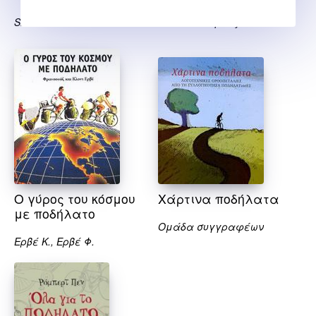
Shannon Sovdal
Alastair Humphreys
Ο γύρος του κόσμου
Χάρτινα ποδήλατα
με ποδήλατο
Ομάδα συγγραφέων
Ερβέ Κ., Ερβέ Φ.