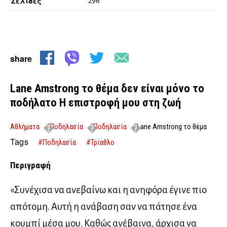
Σελίδες
296
share
Lane Amstrong το θέμα δεν είναι μόνο το
ποδήλατο Η επιστροφή μου στη ζωή
Αθλήματα
Ποδηλασία
Ποδηλασία
Lane Amstrong το θέμα
δεν είναι μόνο το ποδήλατο Η επιστροφή μου στη ζωή
Tags
#Ποδηλασία
#Τρίαθλο
Περιγραφή
«Συνέχισα να ανεβαίνω και η ανηφόρα έγινε πιο
απότομη. Αυτή η ανάβαση σαν να πάτησε ένα
κουμπί μέσα μου. Καθώς ανέβαινα, άρχισα να