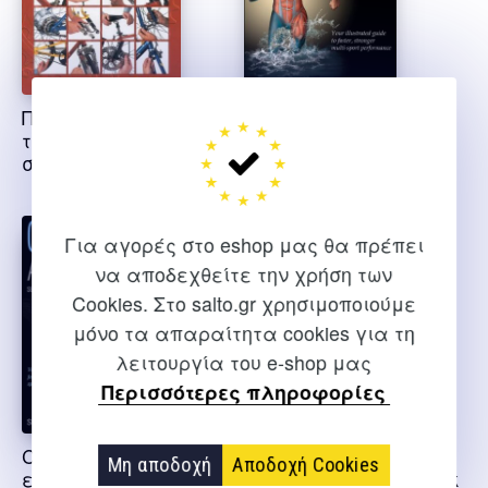
Ποδήλατο,
triathlon anatomy –
τεχνολογία,
εξαντλημένο
συντήρηση, επισκευή
Jacobson Troy, Klion Mark
Για αγορές στο eshop μας θα πρέπει
να αποδεχθείτε την χρήση των
Cookies. Στο salto.gr χρησιμοποιούμε
μόνο τα απαραίτητα cookies για τη
λειτουργία του e-shop μας
Περισσότερες πληροφορίες
Cycling Anatomy –
Ζήσε το όνειρο σου
Μη αποδοχή
Αποδοχή Cookies
εξαντλημένο
ποδηλασία-out of stock