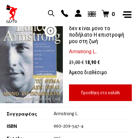
0
Lane Amstrong το θέμα
δεν είναι μόνο το
ποδήλατο Η επιστροφή
μου στη ζωή
Armstrong L.
Original
Η
21,00
€
18,90
€
price
τρέχουσα
Άμεσα διαθέσιμο
was:
τιμή
21,00 €.
είναι:
18,90 €.
Προσθήκη στο καλάθι
Συγγραφέας
Armstrong L.
ISBN
960-209-547-4