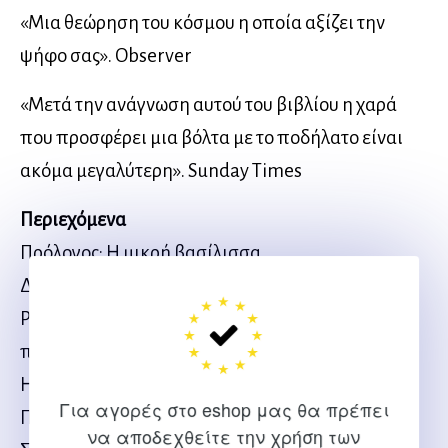
«Μια θεώρηση του κόσμου η οποία αξίζει την
ψήφο σας». Observer
«Μετά την ανάγνωση αυτού του βιβλίου η χαρά
που προσφέρει μια βόλτα με το ποδήλατο είναι
ακόμα μεγαλύτερη». Sunday Times
Περιεχόμενα
Πρόλογος: Η μικρή βασίλισσα
Διαμαντένια ψυχή: Ο σκελετός
Ρίξε τις λαβές και όχι βόμβες: Σύστημα
πηδαλιούχησης
Η ταχύτητα και οι ταχύτητες: Μετάδοση
Για αγορές στο eshop μας θα πρέπει
Πλευρική στάθμιση, μια άλλη αλήθεια: Τροχοί
να αποδεχθείτε την χρήση των