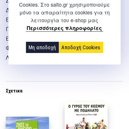
Στο πριτσίνι: Η σέλα
Cookies. Στο salto.gr χρησιμοποιούμε
Δεν μας καλεί μάταια ο δρόμος
μόνο τα απαραίτητα cookies για τη
λειτουργία του e-shop μας
Επίμετρο: Επιλεγμένα αναγνώσματα
Περισσότερες πληροφορίες
Παράρτημα: Χρήσιμες πληροφορίες
Ευχαριστίες
Μη αποδοχή
Αποδοχή Cookies
Φωτογραφικές άδειες
Λεπτομέρειες
Σχετικα