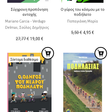
Σύγχρονη προπόνηση
Ο γύρος του κόσμου με το
αντοχής
ποδήλατο
Mariano Garcia - Verdugo
Παπαγιάννη Μαρία
Delmas, Σούλας Δημήτριος
Original
Η
5,50
€
4,95
€
Original
Η
27,77
€
19,00
€
price
τρέχουσ
price
τρέχουσα
was:
τιμή
was:
τιμή
5,50 €.
είναι:
27,77 €.
είναι:
4,95 €.
Σύντομα διαθέσιμο
19,00 €.