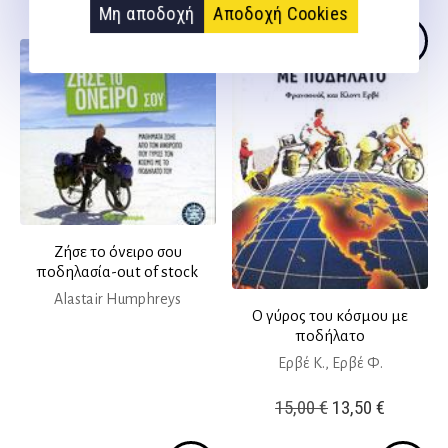
Μη αποδοχή
Αποδοχή Cookies
Ζήσε το όνειρο σου
ποδηλασία-out of stock
Alastair Humphreys
Ο γύρος του κόσμου με
ποδήλατο
Ερβέ Κ., Ερβέ Φ.
Original
Η
15,00
€
13,50
€
price
τρέχουσ