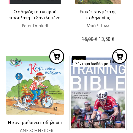
Ο οδηγός του νεαρού
Επικές στιγμές της
ποδηλάτη – εξαντλημένο
ποδηλασίας
Peter Drinkell
Μπέιλι Πωλ
Original
Η
15,00
€
13,50
€
price
τρέχουσ
was:
τιμή
15,00 €.
είναι:
Σύντομα διαθέσιμο
13,50 €.
Η κόνι μαθαίνει ποδηλασία
LIANE SCHNEIDER