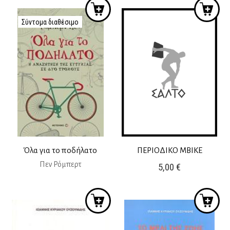
was:
τιμή
15,00 €.
είναι:
Σύντομα διαθέσιμο
13,50 €.
Όλα για το ποδήλατο
ΠΕΡΙΟΔΙΚΟ MBIKE
Πεν Ρόμπερτ
5,00
€