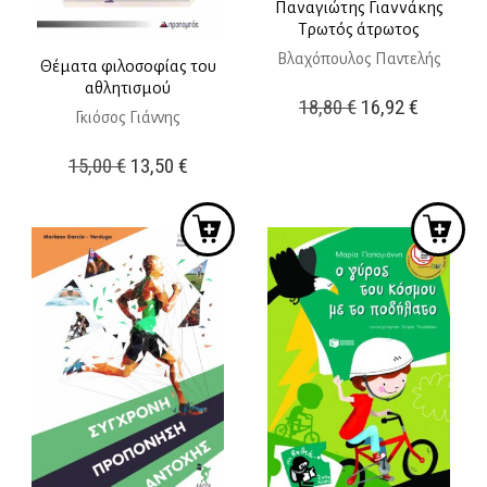
Παναγιώτης Γιαννάκης
Τρωτός άτρωτος
Βλαχόπουλος Παντελής
Θέματα φιλοσοφίας του
αθλητισμού
Original
Η
18,80
€
16,92
€
Γκιόσος Γιάννης
price
τρέχουσ
Original
Η
15,00
€
13,50
€
was:
τιμή
price
τρέχουσα
18,80 €.
είναι:
was:
τιμή
16,92 €.
15,00 €.
είναι:
13,50 €.