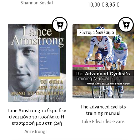
Shannon Sovdal
Original
Η
10,00
€
8,95
€
price
τρέχουσ
was:
τιμή
10,00 €.
είναι:
Σύντομα διαθέσιμο
8,95 €.
The advanced cyclists
Lane Amstrong το θέμα δεν
training manual
είναι μόνο το ποδήλατο Η
Luke Edwardes-Evans
επιστροφή μου στη ζωή
Armstrong L.