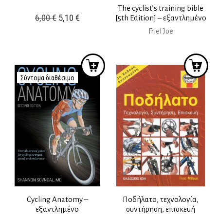
The cyclist’s training bible
Original
Η
6,00
€
5,10
€
[5th Edition] – εξαντλημένο
price
τρέχουσα
Friel Joe
was:
τιμή
6,00 €.
είναι:
5,10 €.
Σύντομα διαθέσιμο
Cycling Anatomy –
Ποδήλατο, τεχνολογία,
εξαντλημένο
συντήρηση, επισκευή