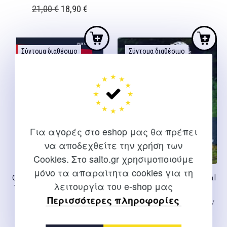
Original
Η
21,00
€
18,90
€
price
τρέχουσα
was:
τιμή
21,00 €.
είναι:
Σύντομα διαθέσιμο
Σύντομα διαθέσιμο
18,90 €.
Για αγορές στο eshop μας θα πρέπει
να αποδεχθείτε την χρήση των
Cookies. Στο salto.gr χρησιμοποιούμε
μόνο τα απαραίτητα cookies για τη
The cyclists training manual
Complete Book of Triathlon
λειτουργία του e-shop μας
– out of stock
Training: The Encyclopedia
Περισσότερες πληροφορίες
of Triathlon
Guy Andrews,Simon Doughty
Kleanthous Mark