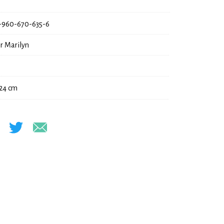
-960-670-635-6
r Marilyn
 24 cm