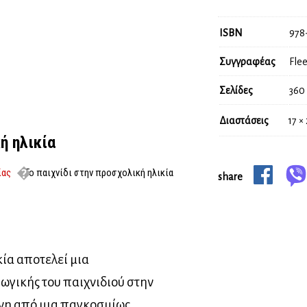
ISBN
978
Συγγραφέας
Flee
Σελίδες
360
Διαστάσεις
17 ×
ή ηλικία
ίας
Το παιχνίδι στην προσχολική ηλικία
share
κία αποτελεί μια
ωγικής του παιχνιδιού στην
νη από μια παγκοσμίως