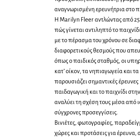
αναγνωρισμένη ερευνήτρια στο π
Η Marilyn Fleer αντλώντας από 25
πώς γίνεται αντιληπτό το παιχνίδ
με το πέρασμα του χρόνου σε δια
διαφορετικούς θεσμούς που απευ
όπως ο παιδικός σταθμός, οι υπη
κατ’ οίκον, τα νηπιαγωγεία και τα
παρουσιάζει σημαντικές έρευνες κ
παιδαγωγική και το παιχνίδι στη
αναλύει τη σχέση τους μέσα από ι
σύγχρονες προσεγγίσεις.
Βινιέτες, φωτογραφίες, παραδείγ
χώρες και προτάσεις για έρευνα,