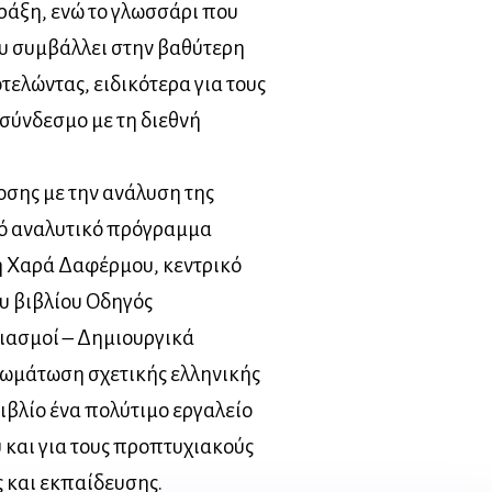
πράξη, ενώ το γλωσσάρι που
ου συμβάλλει στην βαθύτερη
ελώντας, ειδικότερα για τους
σύνδεσμο με τη διεθνή
οσης με την ανάλυση της
κό αναλυτικό πρόγραμμα
η Χαρά Δαφέρμου, κεντρικό
υ βιβλίου Οδηγός
ιασμοί – Δημιουργικά
σωμάτωση σχετικής ελληνικής
ιβλίο ένα πολύτιμο εργαλείο
υ και για τους προπτυχιακούς
 και εκπαίδευσης.