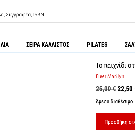
ΒΛΊΑ
ΣΕΙΡΆ ΚΆΛΛΙΣΤΟΣ
PILATES
ΣΑΛ
Το παιχνίδι σ
Fleer Marilyn
Origina
25,00
€
22,50
price
Άμεσα διαθέσιμο
was:
25,00 
Προσθήκη στ