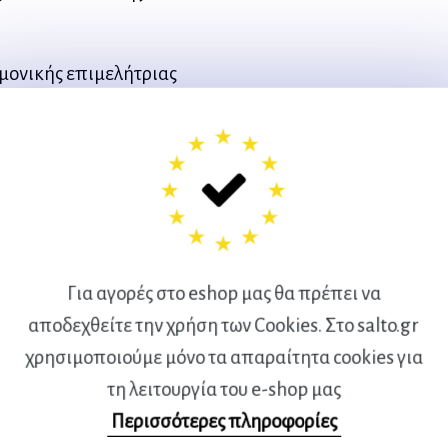
μονικής επιμελήτριας
ών παιδιών για το παιχνίδι
εις και σε εκπαιδευτικούς
 και μετα-αναπτυξιακές
Για αγορές στο eshop μας θα πρέπει να
αποδεχθείτε την χρήση των Cookies. Στο salto.gr
ραμμα
χρησιμοποιούμε μόνο τα απαραίτητα cookies για
αιχνιδιού
τη λειτουργία του e-shop μας
ο παιχνίδι
Περισσότερες πληροφορίες
παιχνίδι