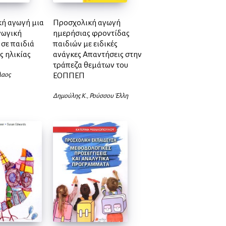
κή αγωγή μια
Προσχολική αγωγή
γωγική
ημερήσιας φροντίδας
σε παιδιά
παιδιών με ειδικές
 ηλικίας
ανάγκες Απαντήσεις στην
τράπεζα θεμάτων του
λαος
ΕΟΠΠΕΠ
Δημούλης Κ., Ρούσσου Έλλη