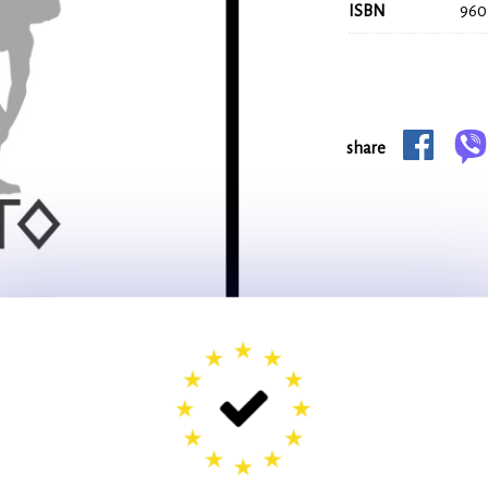
ISBN
960
share