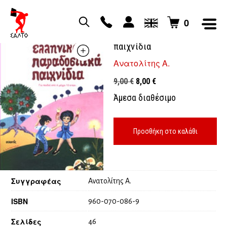
0
Ελληνικά παραδοσιακά
παιχνίδια
Ανατολίτης Α.
Original
Η
9,00
€
8,00
€
price
τρέχουσα
Άμεσα διαθέσιμο
was:
τιμή
9,00 €.
είναι:
8,00 €.
Προσθήκη στο καλάθι
Συγγραφέας
Ανατολίτης Α.
ISBN
960-070-086-9
Σελίδες
46