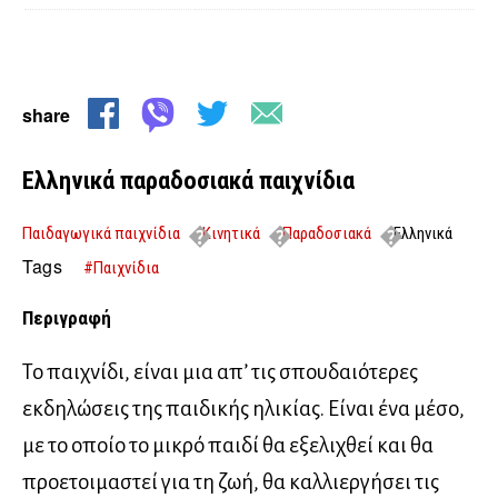
share
Ελληνικά παραδοσιακά παιχνίδια
Παιδαγωγικά παιχνίδια
Κινητικά
Παραδοσιακά
Ελληνικά
παραδοσιακά παιχνίδια
Tags
#Παιχνίδια
Περιγραφή
Το παιχνίδι, είναι μια απ’ τις σπουδαιότερες
εκδηλώσεις της παιδικής ηλικίας. Είναι ένα μέσο,
με το οποίο το μικρό παιδί θα εξελιχθεί και θα
προετοιμαστεί για τη ζωή, θα καλλιεργήσει τις