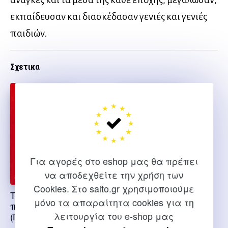
εκπαίδευσαν και διασκέδασαν γενιές και γενιές
παιδιών.
Σχετικα
Για αγορές στο eshop μας θα πρέπει
να αποδεχθείτε την χρήση των
Cookies. Στο salto.gr χρησιμοποιούμε
Τα ωραιότερα
Ελληνικά
μόνο τα απαραίτητα cookies για τη
παιχνίδια
παραδοσιακά
λειτουργία του e-shop μας
(Προσφορά)
παιχνίδια, τα
παιχνίδια που