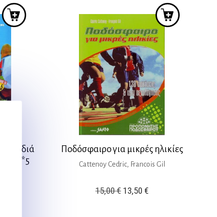
α παιδιά
Ποδόσφαιρο για μικρές ηλικίες
για 5*5
Cattenoy Cedric, Francois Gil
Original
Η
15,00
€
13,50
€
price
τρέχουσα