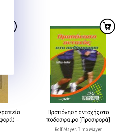
was:
τιμή
15,00 €.
είναι:
13,50 €.
εραπεία
Προπόνηση αντοχής στο
φορά) –
ποδόσφαιρο [Προσφορά]
Rolf Mayer, Timo Mayer