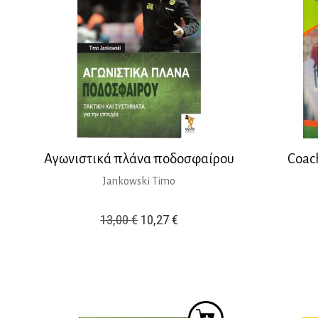
Αγωνιστικά πλάνα ποδοσφαίρου
Coac
Jankowski Timo
Original
Η
13,00
€
10,27
€
price
τρέχουσα
was:
τιμή
13,00 €.
είναι:
10,27 €.