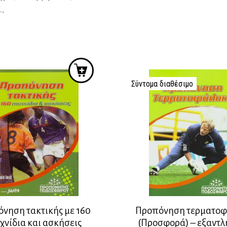
.,
Σύντομα διαθέσιμο
νηση τακτικής με 160
Προπόνηση τερματο
χνίδια και ασκήσεις
(Προσφορά) – εξαντλ