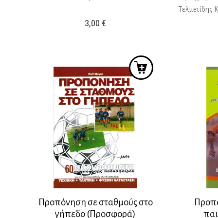
Τελμετίδης Κ
3,00
€
Προπόνηση σε σταθμούς στο
Προπό
γήπεδο (Προσφορά)
παι