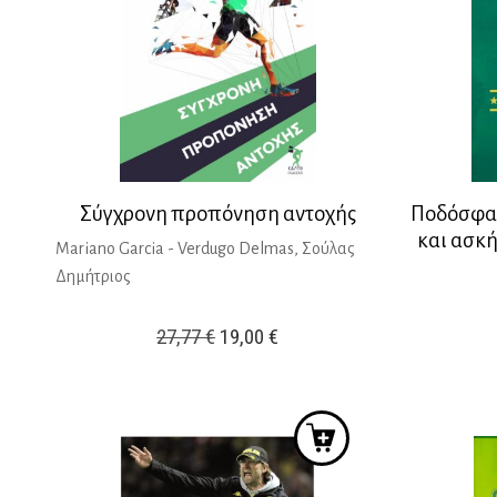
Σύγχρονη προπόνηση αντοχής
Ποδόσφαι
και ασκ
Mariano Garcia - Verdugo Delmas, Σούλας
Δημήτριος
Original
Η
27,77
€
19,00
€
price
τρέχουσα
was:
τιμή
27,77 €.
είναι:
19,00 €.