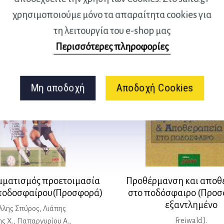
χρησιμοποιούμε μόνο τα απαραίτητα cookies για
τη λειτουργία του e-shop μας
Περισσότερες πληροφορίες
Σύντομα διαθέσιμο
Μη αποδοχή
Αποδοχή Cookies
ματισμός προετοιμασία
Προθέρμανση και αποθ
ποδοσφαίρου(Προσφορά)
στο ποδόσφαιρο (Προσ
εξαντλημένο
έλλης Σπύρος, Λιάπης
Freiwald J.
ης Χ., Παπαργυρίου Α.,