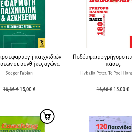
ρο εφαρμογή παιχνιδιών
Ποδόσφαιρο γρήγορο παι
ήσεων σε συνθήκες αγώνα
πάσες
Seeger Fabian
Hyballa Peter, Te Poel Hans
Original
Η
Original
Η
16,66
€
15,00
€
16,66
€
15,00
€
price
τρέχουσα
price
τ
was:
τιμή
was:
τ
16,66 €.
είναι:
16,66 €.
ε
15,00 €.
1