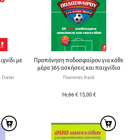
χνίδι με
Προπόνηση ποδοσφαίρου για κάθε
μέρα 365 ασκήσεις και παιχνίδια
 Dieter
Thommes Frank
Original
Η
16,66
€
15,00
€
ρέχουσα
price
τρέχουσα
ιμή
was:
τιμή
ίναι:
16,66 €.
είναι:
5,00 €.
15,00 €.