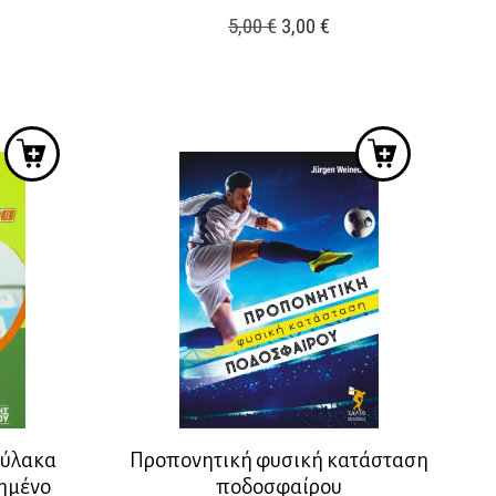
Original
Η
5,00
€
3,00
€
price
τρέχουσα
was:
τιμή
5,00 €.
είναι:
3,00 €.
φύλακα
Προπονητική φυσική κατάσταση
ημένο
ποδοσφαίρου