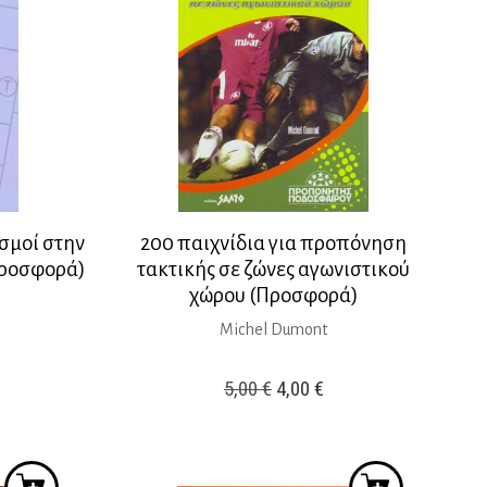
σμοί στην
200 παιχνίδια για προπόνηση
Προσφορά)
τακτικής σε ζώνες αγωνιστικού
χώρου (Προσφορά)
Michel Dumont
Original
Η
5,00
€
4,00
€
έχουσα
price
τρέχουσα
μή
was:
τιμή
ναι:
5,00 €.
είναι:
00 €.