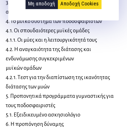
3.5.2.3. Οδηγίες για την επιλογή και εκτέλεση
Μη αποδοχή
Αποδοχή Cookies
ασκήσεων «Stretching»
4. Το μυϊκό σύστημα των ποδοσφαιριστών
4.1. Οι σπουδαιότερες μυϊκές ομάδες
4.1.1. Οι μύες και η λειτουργικότητά τους
4.2. Η αναγκαιότητα της διάτασης και
ενδυνάμωσης συγκεκριμένων
μυϊκών ομάδων
4.2.1. Τεστ για την διαπίστωση της ικανότητας
διάτασης των μυών
5. Προπονητικά προγράμματα γυμναστικής για
τους ποδοσφαιριστές
5.1. Εξειδικευμένο ασκησιολόγιο
6. Η προπόνηση δύναμης