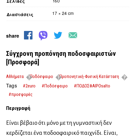
Σελίδες
160
17 × 24 cm
Διαστάσεις
share
Σύγχρονη προπόνηση ποδοσφαιριστών
[Προσφορά]
Αθλήματα
Ποδόσφαιρο
Προπονητική-Φυσική Κατάσταση
Σύγχρονη προπόνηση ποδοσφαιριστών [Προσφορά]
Tags
#2euro
#Ποδόσφαιρο
#ΠΟΔΟΣΦΑΙΡΟsalto
#προσφορές
Περιγραφή
Είναι βέβαιο ότι μόνο με τη γυμναστική δεν
κερδίζεται ένα ποδοοφαιρικό παιχνίδι. Είναι,