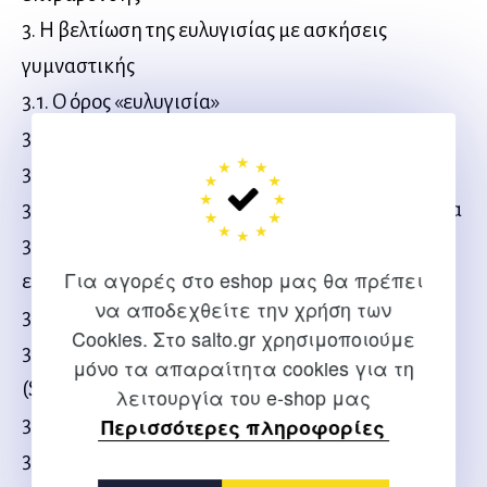
3. Η βελτίωση της ευλυγισίας με ασκήσεις
γυμναστικής
3.1. Ο όρος «ευλυγισία»
3.2. Μορφές ευλυγισίας
3.3. Ο ρόλος της ευλυγισίας
3.4. Παράγοντες που προσδιορίζουν την ευλυγισία
3.5. Η βελτίωση της ενεργητικής και παθητικής
Για αγορές στο eshop μας θα πρέπει
ευλυγισίας
να αποδεχθείτε την χρήση των
3.5.1. Η μέθοδος της δυναμικής διάτασης
Cookies. Στο salto.gr χρησιμοποιούμε
3.5.2. Η μέθοδος της στατικής διάτασης
μόνο τα απαραίτητα cookies για τη
(Stretching)
λειτουργία του e-shop μας
Περισσότερες πληροφορίες
3.5.2.1. Η σπουδαιότητα του «Stretching»
3.5.2.2. Η επίδραση του «Stretching»