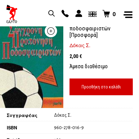
0
Σύγχρονη προπόνηση
ποδοσφαιριστών
[Προσφορά]
Δόκας Σ.
2,00
€
Άμεσα διαθέσιμο
Προσθήκη στο καλάθι
Συγγραφέας
Δόκας Σ.
ISBN
960-278-016-9