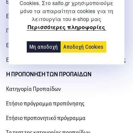
Ετήσιο πρόγραμμα προπόνησης
Cookies. Στο salto.gr χρησιμοποιούμε
μόνο τα απαραίτητα cookies για τη
Ετήσιο προπονητικό πρόγραμμα
λειτουργία του e-shop μας
Περισσότερες πληροφορίες
Προπονητική μονάδα αρχαρίων
Επεξήγηση συμβόλων
Μη αποδοχή
Αποδοχή Cookies
Εξοικείωση αρχαρίων – 28 προπονητικές μονάδες
Η ΠΡΟΠΟΝΗΣΗ ΤΩΝ ΠΡΟΠΑΙΔΩΝ
Κατηγορία Προπαίδων
Ετήσιο πρόγραμμα προπόνησης
Ετήσιο προπονητικό πρόγραμμα
Τα τεστ της κατηγορίας προπαίδων