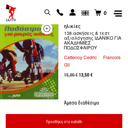
0
Ποδόσφαιρο για μικρές
ηλικίες
138 ασκήσεις & τεστ
αξιολόγησης ΙΔΑΝΙΚΟ ΓΙΑ
ΑΚΑΔΗΜΙΕΣ
ΠΟΔΟΣΦΑΙΡΟΥ
Cattenoy Cedric
Francois
Gil
Original
Η
15,00
€
13,50
€
price
τρέχουσα
was:
τιμή
15,00 €.
είναι:
Άμεσα διαθέσιμο
13,50 €.
Προσθήκη στο καλάθι