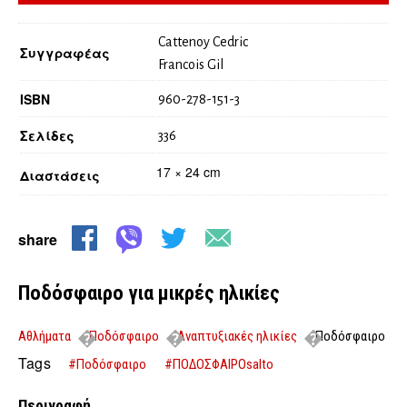
Cattenoy Cedric
Συγγραφέας
Francois Gil
ISBN
960-278-151-3
Σελίδες
336
17 × 24 cm
Διαστάσεις
share
Ποδόσφαιρο για μικρές ηλικίες
Αθλήματα
Ποδόσφαιρο
Αναπτυξιακές ηλικίες
Ποδόσφαιρο
για μικρές ηλικίες
Tags
#Ποδόσφαιρο
#ΠΟΔΟΣΦΑΙΡΟsalto
Περιγραφή