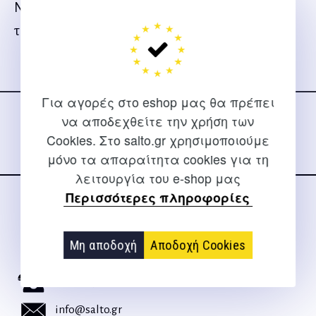
Νέμεα,καθώς και όσα στοιχεία προέκυψαν από
την επιτόπια έρευνα του συγγραφέως.
Ακολουθήστε μας
στα social media
Για αγορές στο eshop μας θα πρέπει
να αποδεχθείτε την χρήση των
Cookies. Στο salto.gr χρησιμοποιούμε
μόνο τα απαραίτητα cookies για τη
λειτουργία του e-shop μας
Περισσότερες πληροφορίες
ΕΠΙΚΟΙΝΩΝΊΑ
Για διευκρινίσεις και υποστήριξη παραγγελιών μέσω του
Μη αποδοχή
Αποδοχή Cookies
Internet
2310 267108
info@salto.gr