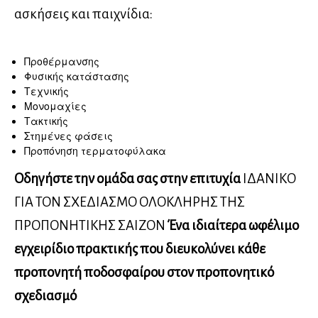
ασκήσεις και παιχνίδια:
Προθέρμανσης
Φυσικής κατάστασης
Τεχνικής
Μονομαχίες
Τακτικής
Στημένες φάσεις
Προπόνηση τερματοφύλακα
Οδηγήστε την ομάδα σας στην επιτυχία
ΙΔΑΝΙΚΟ
ΓΙΑ ΤΟΝ ΣΧΕΔΙΑΣΜΟ ΟΛΟΚΛΗΡΗΣ ΤΗΣ
ΠΡΟΠΟΝΗΤΙΚΗΣ ΣΑΙΖΟΝ
Ένα ιδιαίτερα ωφέλιμο
εγχειρίδιο πρακτικής που διευκολύνει κάθε
προπονητή ποδοσφαίρου στον προπονητικό
σχεδιασμό