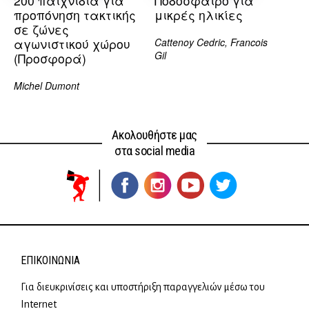
200 παιχνίδια για
Ποδόσφαιρο για
προπόνηση τακτικής
μικρές ηλικίες
σε ζώνες
αγωνιστικού χώρου
Cattenoy Cedric, Francois
Gil
(Προσφορά)
Michel Dumont
Ακολουθήστε μας
στα social media
ΕΠΙΚΟΙΝΩΝΊΑ
Για διευκρινίσεις και υποστήριξη παραγγελιών μέσω του
Internet