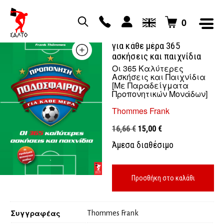
0
Προπόνηση ποδοσφαίρου
για κάθε μέρα 365
ασκήσεις και παιχνίδια
Οι 365 Καλύτερες
Ασκήσεις και Παιχνίδια
[Με Παραδείγματα
Προπονητικών Μονάδων]
Thommes Frank
Original
Η
16,66
€
15,00
€
price
τρέχουσα
Άμεσα διαθέσιμο
was:
τιμή
16,66 €.
είναι:
15,00 €.
Προσθήκη στο καλάθι
Συγγραφέας
Thommes Frank