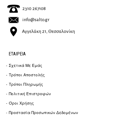
2310 267108
info@salto.gr
Αγγελάκη 21, Θεσσαλονίκη
ΕΤΑΙΡΕΊΑ
Σχετικά Με Εμάς
Τρόποι Αποστολής
Τρόποι Πληρωμής
Πολιτική Επιστροφών
Όροι Χρήσης
Προστασία Προσωπικών Δεδομένων