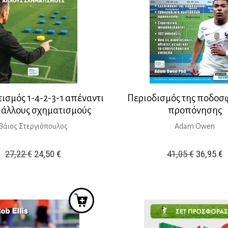
ισμός 1-4-2-3-1 απέναντι
Περιοδισμός της ποδοσ
 άλλους σχηματισμούς
προπόνησης
Βάιος Στεργιόπουλος
Adam Owen
Original
Η
Original
Η
27,22
€
24,50
€
41,05
€
36,95
€
price
τρέχουσα
price
τ
was:
τιμή
was:
τ
27,22 €.
είναι:
41,05 €.
ε
24,50 €.
3