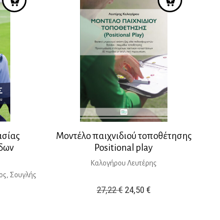
ασίας
Μοντέλο παιχνιδιού τοποθέτησης
άδων
Positional play
Καλογήρου Λευτέρης
ος, Σουγλής
Original
Η
27,22
€
24,50
€
price
τρέχουσα
was:
τιμή