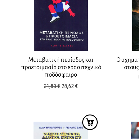
Μεταβατική περίοδος και
Ο σχηματ
προετοιμασία στο ερασιτεχνικό
στους
ποδόσφαιρο
Original
Η
31,80
€
28,62
€
price
τρέχουσα
was:
τιμή
31,80 €.
είναι:
28,62 €.