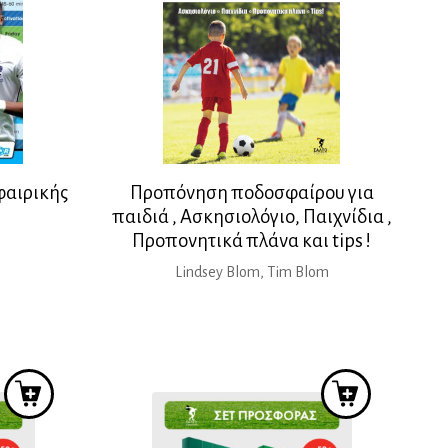
φαιρικής
Προπόνηση ποδοσφαίρου για
παιδιά , Ασκησιολόγιο, Παιχνίδια ,
Προπονητικά πλάνα και tips !
Lindsey Blom, Tim Blom
ρέχουσα
ιμή
ίναι:
6,95 €.