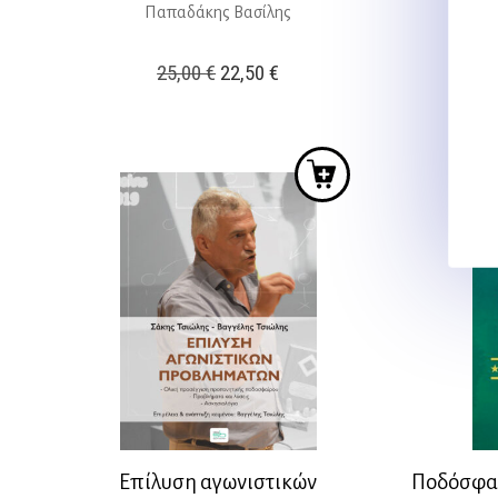
Παπαδάκης Βασίλης
Original
Η
25,00
€
22,50
€
price
τρέχουσα
was:
τιμή
25,00 €.
είναι:
22,50 €.
Επίλυση αγωνιστικών
Ποδόσφαι