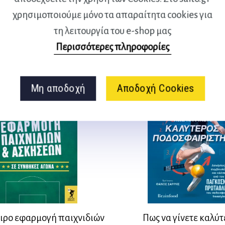
Original
Η
27,21
€
24,40
€
προϊόν
χρησιμοποιούμε μόνο τα απαραίτητα cookies για
έχει
price
τρέχουσα
τη λειτουργία του e-shop μας
πολλαπλές
was:
τιμή
παραλλαγές.
Περισσότερες πληροφορίες
27,21 €.
είναι:
Οι
24,40 €.
επιλογές
μπορούν
Μη αποδοχή
Αποδοχή Cookies
να
επιλεγούν
στη
σελίδα
του
προϊόντος
ρο εφαρμογή παιχνιδιών
Πως να γίνετε καλύτ