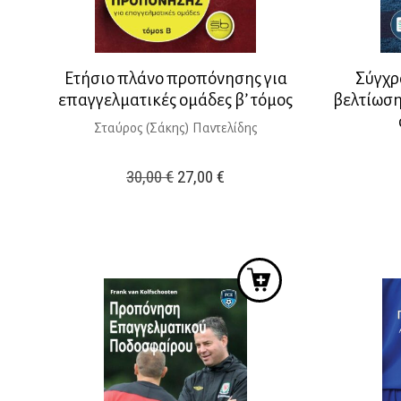
Ετήσιο πλάνο προπόνησης για
Σύγχρ
επαγγελματικές ομάδες β’ τόμος
βελτίωση
Σταύρος (Σάκης) Παντελίδης
Original
Η
30,00
€
27,00
€
price
τρέχουσα
was:
τιμή
30,00 €.
είναι:
27,00 €.