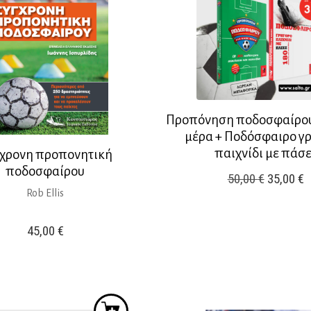
Προπόνηση ποδοσφαίρου
μέρα + Ποδόσφαιρο γ
παιχνίδι με πάσε
χρονη προπονητική
ποδοσφαίρου
Original
Η
50,00
€
35,00
€
Rob Ellis
price
τ
was:
τ
45,00
€
50,00 €.
ε
3