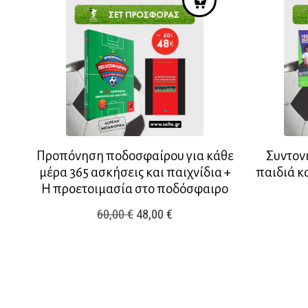
Προπόνηση ποδοσφαίρου για κάθε
Συντον
μέρα 365 ασκήσεις και παιχνίδια +
παιδιά κ
Η προετοιμασία στο ποδόσφαιρο
Original
Η
60,00
€
48,00
€
price
τρέχουσα
was:
τιμή
60,00 €.
είναι:
48,00 €.