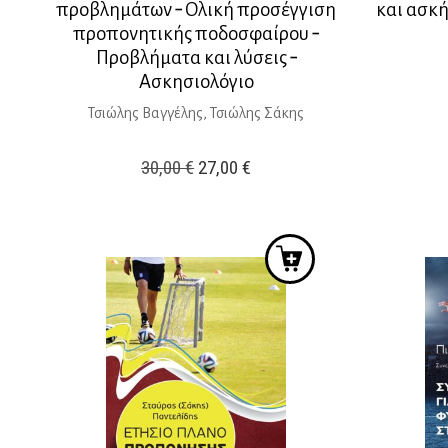
προβλημάτων ‐ Ολική προσέγγιση
και ασκ
προπονητικής ποδοσφαίρου ‐
Προβλήματα και λύσεις ‐
Ασκησιολόγιο
Τσιώλης Βαγγέλης, Τσιώλης Σάκης
Original
Η
30,00
€
27,00
€
price
τρέχουσα
was:
τιμή
30,00 €.
είναι:
27,00 €.