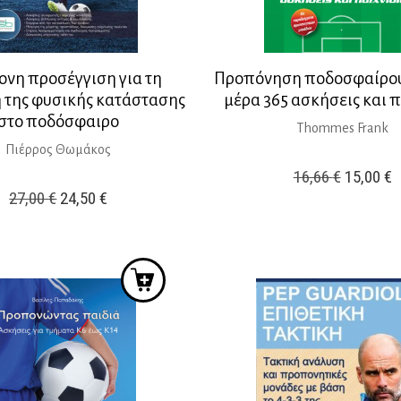
ονη προσέγγιση για τη
Προπόνηση ποδοσφαίρου
 της φυσικής κατάστασης
μέρα 365 ασκήσεις και π
στο ποδόσφαιρο
Thommes Frank
Πιέρρος Θωμάκος
Original
Η
16,66
€
15,00
€
Original
Η
27,00
€
24,50
€
price
τ
price
τρέχουσα
was:
τ
was:
τιμή
16,66 €.
ε
27,00 €.
είναι:
1
24,50 €.