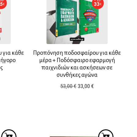
 για κάθε
Προπόνηση ποδοσφαίρου για κάθε
ρήγορο
μέρα + Ποδόσφαιρο εφαρμογή
ς
παιχνιδιών και ασκήσεων σε
συνθήκες αγώνα
Original
Η
53,00
€
33,00
€
ρέχουσα
price
τρέχουσα
ιμή
was:
τιμή
ίναι:
53,00 €.
είναι:
5,00 €.
33,00 €.