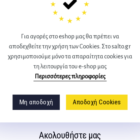
Για αγορές στο eshop μας θα πρέπει να
αποδεχθείτε την χρήση των Cookies. Στο salto.gr
χρησιμοποιούμε μόνο τα απαραίτητα cookies για
διεθνούς φήμης ισπανικό
τη λειτουργία του e-shop μας
ίρου AB Futbol και είναι
Περισσότερες πληροφορίες
την ομάδα του Mr Football.
Μη αποδοχή
Αποδοχή Cookies
Ακολουθήστε μας