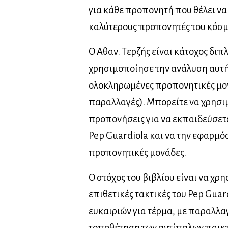
για κάθε προπονητή που θέλει να
καλύτερους προπονητές του κόσμ
Ο Αθαν. Τερζής είναι κάτοχος δι
χρησιμοποίησε την ανάλυση αυτή 
ολοκληρωμένες προπονητικές μον
παραλλαγές). Μπορείτε να χρησιμ
προπονήσεις για να εκπαιδεύσετε
Pep Guardiola και να την εφαρμόσ
προπονητικές μονάδες.
Ο στόχος του βιβλίου είναι να χρ
επιθετικές τακτικές του Pep Guar
ευκαιριών για τέρμα, με παραλλα
τοποθέτηση των αντίπαλων παικτώ