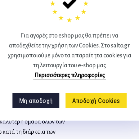
μυντικούς, μέσα από άσκηση
.
ντιπάλου για την καλύτερη
Για αγορές στο eshop μας θα πρέπει να
ν στα άκρα.
αποδεχθείτε την χρήση των Cookies. Στο salto.gr
αι υποδοχή στην πλάτη του
χρησιμοποιούμε μόνο τα απαραίτητα cookies για
αμικό παιχνίδι.
τη λειτουργία του e-shop μας
 τρίτου παίκτη, μέσα από
Περισσότερες πληροφορίες
αλης άμυνας και αλλαγή
Μη αποδοχή
Αποδοχή Cookies
11.
iola χρησιμοποίησε αυτές τις
 η καλύτερη ομάδα όλων των
 κατά τη διάρκεια των