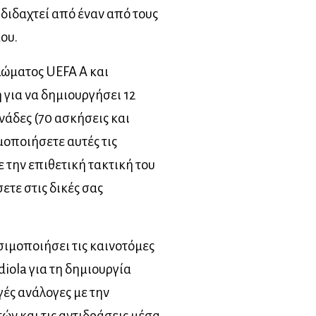
 διδαχτεί από έναν από τους
ου.
πλώματος UEFA A και
για να δημιουργήσει 12
άδες (70 ασκήσεις και
οποιήσετε αυτές τις
 την επιθετική τακτική του
ετε στις δικές σας
ησιμοποιήσει τις καινοτόμες
diola για τη δημιουργία
γές ανάλογες με την
ν και τις αντιδράσεις μέσα