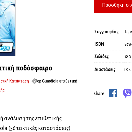
30,00 
Προσθήκη στ
Συγγραφέας
Τερ
ISBN
978
Σελίδες
180
ακτική ποδόσφαιρο
Διαστάσεις
18 ×
σική Κατάσταση
Pep Guardiola επιθετική
κής
share
κή ανάλυση της επιθετικής
ola (56 τακτικές καταστάσεις)