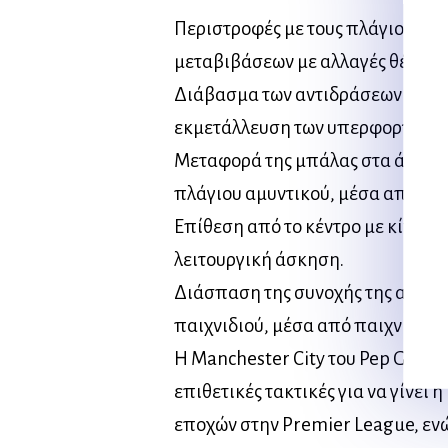
Περιστροφές με τους πλάγιους α
μεταβιβάσεων με αλλαγές θέσεων
Διάβασμα των αντιδράσεων του α
εκμετάλλευση των υπερφορτώσεω
Μεταφορά της μπάλας στα άκρα κ
πλάγιου αμυντικού, μέσα από δυν
Επίθεση από το κέντρο με κίνηση
λειτουργική άσκηση.
Διάσπαση της συνοχής της αντίπ
παιχνιδιού, μέσα από παιχνίδι 11ν
Η Manchester City του Pep Guard
επιθετικές τακτικές για να γίνει
εποχών στην Premier League, ενώ