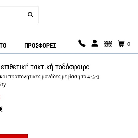
0
ΤΟ
ΠΡΟΣΦΟΡΕΣ
a επιθετική τακτική ποδόσφαιρο
και προπονητικές μονάδες με βάση το 4-3-3
ity
ς
l
Η
€
τρέχουσα
τιμή