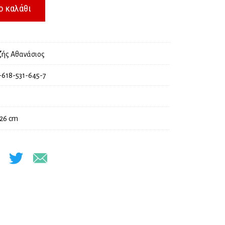
€.
είναι:
ο καλάθι
27,00 €.
ζής Αθανάσιος
-618-531-645-7
 26 cm