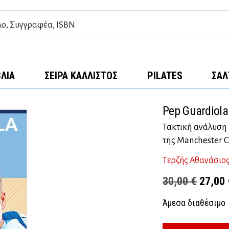
ΒΛΊΑ
ΣΕΙΡΆ ΚΆΛΛΙΣΤΟΣ
PILATES
ΣΑΛ
Pep Guardiol
Τακτική ανάλυση 
της Manchester C
Τερζής Αθανάσιο
Origina
30,00
€
27,00
price
Άμεσα διαθέσιμο
was: