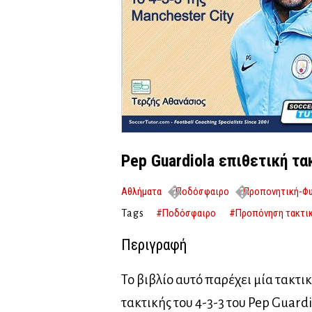
Pep Guardiola επιθετική τ
Αθλήματα
Ποδόσφαιρο
Προπονητική-Φυ
τακτική ποδόσφαιρο
#Ποδόσφαιρο
#Προπόνηση τακτι
Tags
Περιγραφή
Το βιβλίο αυτό παρέχει μία τακτι
τακτικής του 4-3-3 του Pep Guardi