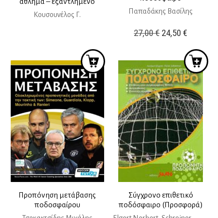
άθλημα – εξαντλημένο
Παπαδάκης Βασίλης
Κουσουνέλος Γ.
Original
Η
27,00
€
24,50
€
price
τρέχουσ
was:
τιμή
27,00 €.
είναι:
24,50 €.
Προπόνηση μετάβασης
Σύγχρονο επιθετικό
ποδοσφαίρου
ποδόσφαιρο (Προσφορά)
Τσοκακτσίδης Μιχάλης
Elgert Norbert, Schreiner