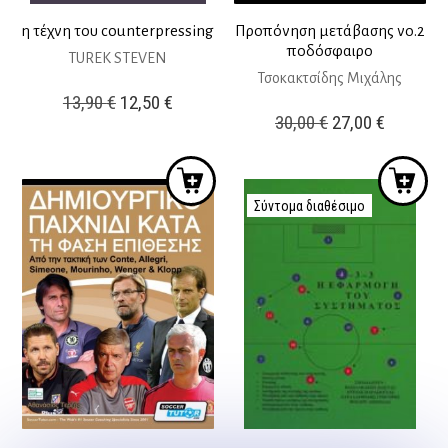
η τέχνη του counterpressing
Προπόνηση μετάβασης νο.2
ποδόσφαιρο
TUREK STEVEN
Τσοκακτσίδης Μιχάλης
Original
Η
13,90
€
12,50
€
Original
Η
30,00
€
27,00
€
price
τρέχουσα
price
τρέχουσ
was:
τιμή
was:
τιμή
13,90 €.
είναι:
30,00 €.
είναι:
Σύντομα διαθέσιμο
12,50 €.
27,00 €.