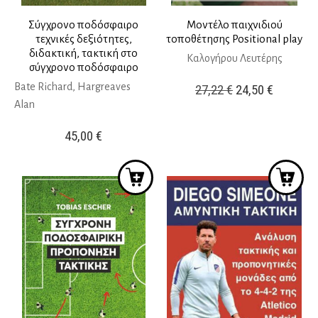
Σύγχρονο ποδόσφαιρο
Μοντέλο παιχνιδιού
τεχνικές δεξιότητες,
τοποθέτησης Positional play
διδακτική, τακτική στο
Καλογήρου Λευτέρης
σύγχρονο ποδόσφαιρο
Bate Richard, Hargreaves
Original
Η
27,22
€
24,50
€
Alan
price
τρέχουσ
was:
τιμή
45,00
€
27,22 €.
είναι:
24,50 €.