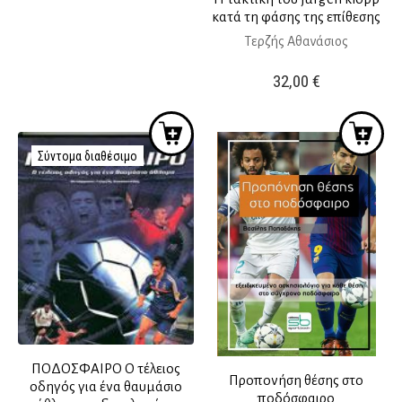
κατά τη φάσης της επίθεσης
20,00 €.
είναι:
Τερζής Αθανάσιος
18,00 €.
32,00
€
Σύντομα διαθέσιμο
ΠΟΔΟΣΦΑΙΡΟ Ο τέλειος
Προπονήση θέσης στο
οδηγός για ένα θαυμάσιο
ποδόσφαιρο