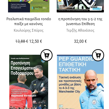
Ρεαλιστικά παιχνίδια rondo
η προπόνηση του 3-5-2 της
παίξε με κανόνες
juventus Επίθεση
Κουλούρης Σπύρος
Τερζής Αθανάσιος
Original
Η
13,88
€
12,50
€
32,00
€
price
τρέχουσα
was:
τιμή
13,88 €.
είναι:
12,50 €.