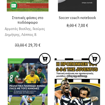
Στατικές φάσεις στο
Soccer coach notebook
ποδόσφαιρο
Original
Η
8,00
€
7,00
€
Αρματάς Βασίλης, Γκούμας
price
τρέχουσ
Δημήτρης, Λάππας Β.
was:
τιμή
Original
Η
8,00 €.
είναι:
33,00
€
29,70
€
price
τρέχουσα
7,00 €.
was:
τιμή
33,00 €.
είναι:
29,70 €.