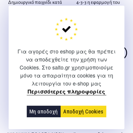
Δημιουργικό παιχνίδι κατά
4-3-3 η εφαρμογή του
τη φάση της επίθεσης
συστήματος ποδόσφαιρο
ποδόσφαιρο
Τερζής Αθανάσιος
Τερζής Αθανάσιος
Original
Η
27,00
€
24,00
€
Original
Η
28,00
€
25,20
€
price
τρέχουσ
price
τρέχουσα
was:
τιμή
Για αγορές στο eshop μας θα πρέπει
was:
τιμή
27,00 €.
είναι:
να αποδεχθείτε την χρήση των
28,00 €.
είναι:
Σύντομα διαθέσιμο
24,00 €.
Cookies. Στο salto.gr χρησιμοποιούμε
25,20 €.
μόνο τα απαραίτητα cookies για τη
λειτουργία του e-shop μας
Περισσότερες πληροφορίες
Μη αποδοχή
Αποδοχή Cookies