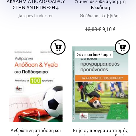
ΑΚΑΔΗΜΙΑ ΠΟΔΟΣΦΑΙΡΟΥ
Άμυνα σε ευθεία γραμμή
ΣΤΗΝ ΑΝΤΕΠΙΘΕΣΗ 4
Β’έκδοση
Jacques Lindecker
Θεόδωρος Σαββίδης
Original
Η
13,00
€
9,10
€
price
τρέχουσ
was:
τιμή
13,00 €.
είναι:
Σύντομα διαθέσιμο
9,10 €.
Ανθρώπινη απόδοση και
Ετήσιος προγραμματισμός