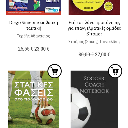
Diego Simeone επιθετική
Ετήσιο πλάνο προπόνησης
τακτική
για επαγγελματικές ομάδες
β’ τόμος
Τερζής Αθανάσιος
Σταύρος (Σάκης) Παντελίδης
Original
Η
25,55
€
23,00
€
Original
Η
30,00
€
27,00
€
price
τρέχουσα
price
τρέχουσ
was:
τιμή
was:
τιμή
25,55 €.
είναι:
30,00 €.
είναι:
23,00 €.
27,00 €.