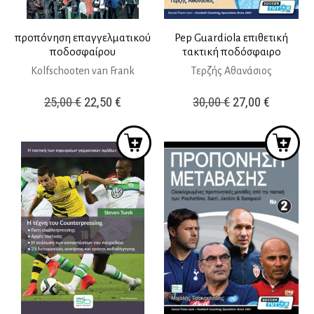
προπόνηση επαγγελματικού
Pep Guardiola επιθετική
ποδοσφαίρου
τακτική ποδόσφαιρο
Kolfschooten van Frank
Τερζής Αθανάσιος
Original
Η
Original
Η
25,00
€
22,50
€
30,00
€
27,00
€
price
τρέχουσα
price
τρέχουσ
was:
τιμή
was:
τιμή
25,00 €.
είναι:
30,00 €.
είναι:
22,50 €.
27,00 €.