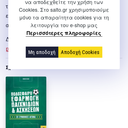
να αποδεχθείτε την χρήση των
τη δημιουργία ενός ποδοσφαιριστή υψηλού
Cookies. Στο salto.gr χρησιμοποιούμε
επιπέδου είτε για τη βελτίωση της ομάδας, μέσα
μόνο τα απαραίτητα cookies για τη
λειτουργία του e-shop μας
από την ατομικότητα του κάθε ποδοσφαιριστή.
Περισσότερες πληροφορίες
Δείτε δείγμα του βιβλίου
proponisi-thesis-sto-
podosfero
Μη αποδοχή
Αποδοχή Cookies
Σχετικα