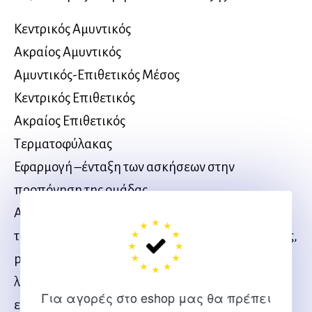
Κεντρικός Αμυντικός
Ακραίος Αμυντικός
Αμυντικός-Επιθετικός Μέσος
Κεντρικός Επιθετικός
Ακραίος Επιθετικός
Τερματοφύλακας
Εφαρμογή –ένταξη των ασκήσεων στην
προπόνηση της ομάδας.
Απευθύνεται σε προπονητές ποδοσφαίρου όλων
των ηλικιών, συνεργάτες προπονητών, γυμναστές,
personal trainers, οι οποίοι εστιάζουν στη
λεπτομέρεια, την ατομικότητα και την
Για αγορές στο eshop μας θα πρέπει
εξατομικευμένη προπόνηση βελτίωσης, είτε για