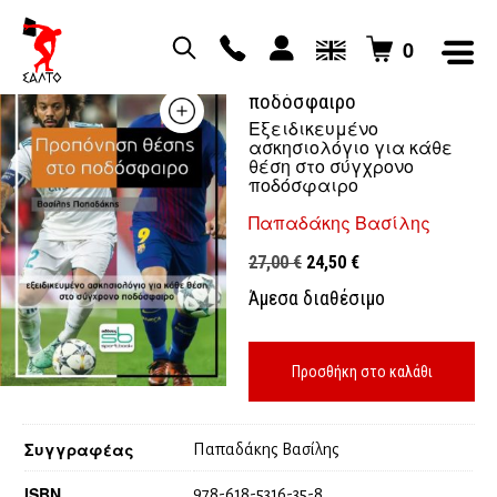
0
Προπονήση θέσης στο
ποδόσφαιρο
Εξειδικευμένο
ασκησιολόγιο για κάθε
θέση στο σύγχρονο
ποδόσφαιρο
Παπαδάκης Βασίλης
Original
Η
27,00
€
24,50
€
price
τρέχουσα
Άμεσα διαθέσιμο
was:
τιμή
27,00 €.
είναι:
24,50 €.
Προσθήκη στο καλάθι
Συγγραφέας
Παπαδάκης Βασίλης
ISBN
978-618-5316-35-8