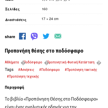
Σελίδες
160
17 × 24 cm
Διαστάσεις
share
Προπονήση θέσης στο ποδόσφαιρο
Αθλήματα
Ποδόσφαιρο
Προπονητική-Φυσική Κατάσταση
Προπονήση θέσης στο ποδόσφαιρο
Tags
#Ασκήσεις
#Ποδόσφαιρο
#Προπόνηση τακτικής
#Προπόνηση τεχνικής
Περιγραφή
Το βιβλίο «Προπόνηση Θέσης στο Ποδόσφαιρο»
είναι ένας αναλυτικός οδηγός για την