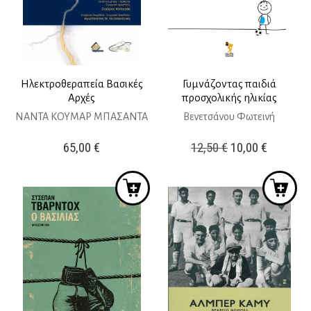
Ηλεκτροθεραπεία Βασικές
Γυμνάζοντας παιδιά
Αρχές
προσχολικής ηλικίας
ΝΑΝΤΑ ΚΟΥΜΑΡ ΜΠΑΣΑΝΤΑ
Βενετσάνου Φωτεινή
Original
Η
65,00
€
12,50
€
10,00
€
price
τρέχουσ
was:
τιμή
12,50 €.
είναι:
10,00 €.