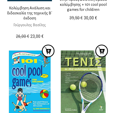
κολύμβησης + 101 cool pool
Κολύμβηση Ανάλυση και
games for children
διδασκαλία της τεχνικής Β΄
Original
Η
39,50
€
30,00
€
έκδοση
price
τρέχουσ
Γούργουλης Βασίλης
was:
τιμή
Original
Η
26,00
€
23,00
€
39,50 €.
είναι:
price
τρέχουσα
30,00 €.
was:
τιμή
26,00 €.
είναι:
23,00 €.