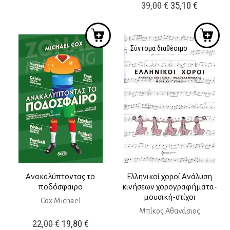
Original
Η
39,00
€
35,10
€
37,00 €.
είναι:
price
τρέχουσ
33,30 €.
was:
τιμή
39,00 €.
είναι:
Σύντομα διαθέσιμο
35,10 €.
Ανακαλύπτοντας το
Ελληνικοί χοροί Ανάλυση
ποδόσφαιρο
κινήσεων χορογραφήματα-
μουσική-στίχοι
Cox Michael
Μπίκος Αθανάσιος
Original
Η
22,00
€
19,80
€