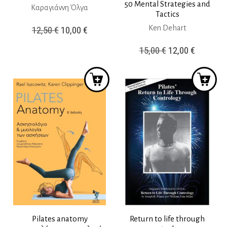
50 Mental Strategies and
Καραγιάννη Όλγα
Tactics
Ken Dehart
Original
Η
12,50
€
10,00
€
price
τρέχουσα
Original
Η
15,00
€
12,00
€
was:
τιμή
price
τρέχουσ
12,50 €.
είναι:
was:
τιμή
10,00 €.
15,00 €.
είναι:
12,00 €.
Pilates anatomy
Return to life through