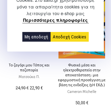
μόνο τα απαραίτητα cookies για τη
λειτουργία του e-shop μας
Περισσότερες πληροφορίες
Μη αποδοχή
Αποδοχή Cookies
Το ζαγόρι μου Τόπος και
Φυσικά μέσα και
πεζοπορία
ηλεκτροθεραπεία στην
αποκατάσταση : μια
Ματσούκα Π.
εφαρμοστική προσέγγιση με
βάση τις ενδείξεις (5Η ΕΚΔ.)
Original
Η
24,90
€
22,90
€
Cameron Michelle
price
τρέχουσα
was:
τιμή
50,00
€
24,90 €.
είναι: