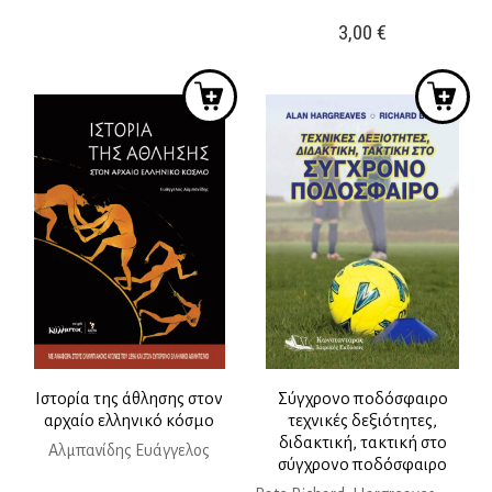
price
τρέχουσα
3,00
€
was:
τιμή
47,78 €.
είναι:
39,00 €.
Ιστορία της άθλησης στον
Σύγχρονο ποδόσφαιρο
αρχαίο ελληνικό κόσμο
τεχνικές δεξιότητες,
διδακτική, τακτική στο
Αλμπανίδης Ευάγγελος
σύγχρονο ποδόσφαιρο