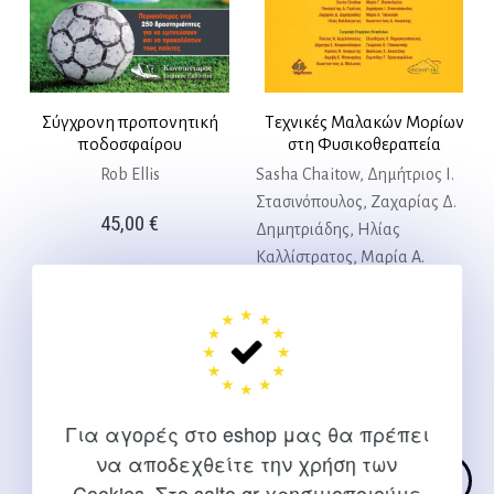
Σύγχρονη προπονητική
Τεχνικές Μαλακών Μορίων
ποδοσφαίρου
στη Φυσικοθεραπεία
Rob Ellis
Sasha Chaitow, Δημήτριος Ι.
Στασινόπουλος, Ζαχαρίας Δ.
45,00
€
Δημητριάδης, Ηλίας
Καλλίστρατος, Μαρία Α.
Τσεκούρα, Μαρία Γ.
Παπανδρέου, Παναγιώτης Δ.
Γκρίλιας, Φουσέκης Α.
Κωνσταντίνος
80,00
€
Για αγορές στο eshop μας θα πρέπει
να αποδεχθείτε την χρήση των
Cookies. Στο salto.gr χρησιμοποιούμε