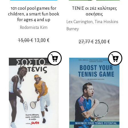
101 cool pool games for
ΤΕΝΙΣ οι 262 καλύτερες
children, a smart fun book
ασκήσεις
for ages 4 and up
Lex Carrington, Tina Hoskins
Rodomista Kim
Burney
Original
Η
15,00
€
13,00
€
Original
Η
27,77
€
25,00
€
price
τρέχουσα
price
τρέχουσ
was:
τιμή
was:
τιμή
15,00 €.
είναι:
27,77 €.
είναι:
13,00 €.
25,00 €.