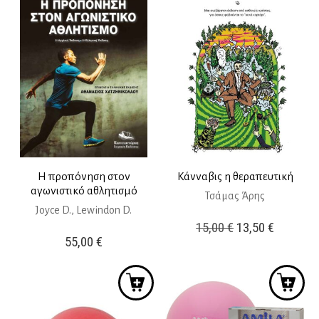
23,40 €.
Η προπόνηση στον
Κάνναβις η θεραπευτική
αγωνιστικό αθλητισμό
Τσάμας Άρης
Joyce D., Lewindon D.
Original
Η
15,00
€
13,50
€
55,00
€
price
τρέχουσ
was:
τιμή
15,00 €.
είναι:
13,50 €.