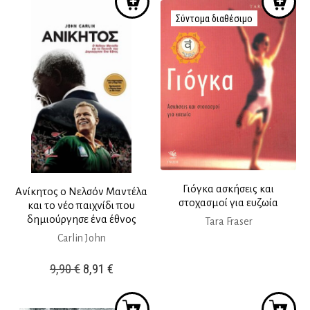
Σύντομα διαθέσιμο
Γιόγκα ασκήσεις και
Ανίκητος ο Νελσόν Μαντέλα
στοχασμοί για ευζωία
και το νέο παιχνίδι που
δημιούργησε ένα έθνος
Tara Fraser
Carlin John
Original
Η
9,90
€
8,91
€
price
τρέχουσα
was:
τιμή