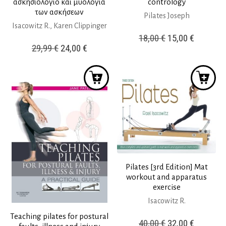
ασκησιολόγιο και μυολογία
contrology
των ασκήσεων
Pilates Joseph
Isacowitz R., Karen Clippinger
Original
Η
18,00
€
15,00
€
Original
Η
29,99
€
24,00
€
price
τρέχουσ
price
τρέχουσα
was:
τιμή
was:
τιμή
18,00 €.
είναι:
29,99 €.
είναι:
15,00 €.
24,00 €.
Pilates [3rd Edition] Mat
workout and apparatus
exercise
Isacowitz R.
Teaching pilates for postural
Original
Η
40,00
€
32,00
€