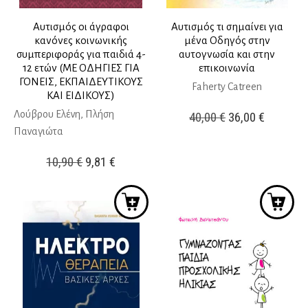
Αυτισμός οι άγραφοι
Αυτισμός τι σημαίνει για
κανόνες κοινωνικής
μένα Οδηγός στην
συμπεριφοράς για παιδιά 4-
αυτογνωσία και στην
12 ετών (ΜΕ ΟΔΗΓΙΕΣ ΓΙΑ
επικοινωνία
ΓΟΝΕΙΣ, ΕΚΠΑΙΔΕΥΤΙΚΟΥΣ
Faherty Catreen
ΚΑΙ ΕΙΔΙΚΟΥΣ)
Λούβρου Ελένη, Πλήση
Original
Η
40,00
€
36,00
€
Παναγιώτα
price
τρέχουσ
was:
τιμή
Original
Η
10,90
€
9,81
€
40,00 €.
είναι:
price
τρέχουσα
36,00 €.
was:
τιμή
10,90 €.
είναι:
9,81 €.