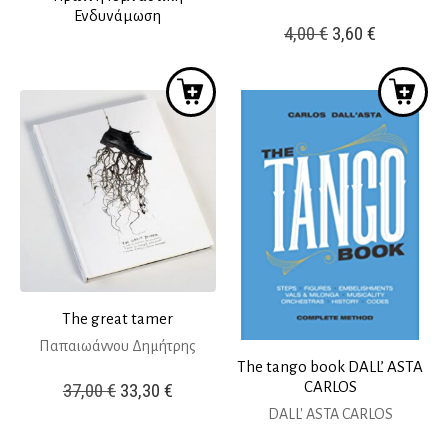
Ενδυνάμωση
Original
Η
4,00
€
3,60
€
price
τρέχουσ
was:
τιμή
4,00 €.
είναι:
3,60 €.
The great tamer
Παπαιωάννου Δημήτρης
The tango book DALL’ ASTA
Original
Η
CARLOS
37,00
€
33,30
€
price
τρέχουσα
DALL' ASTA CARLOS
was:
τιμή