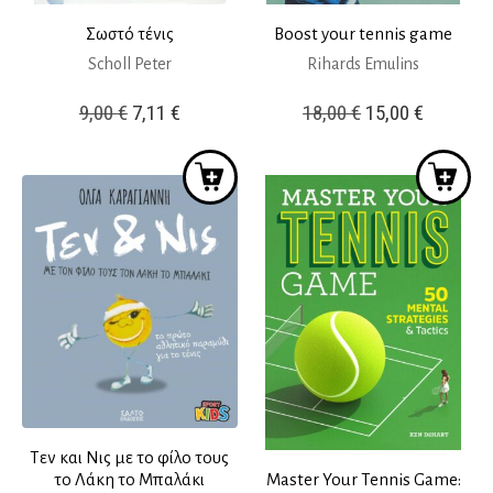
Σωστό τένις
Boost your tennis game
Scholl Peter
Rihards Emulins
Original
Η
Original
Η
9,00
€
7,11
€
18,00
€
15,00
€
price
τρέχουσα
price
τρέχουσ
was:
τιμή
was:
τιμή
9,00 €.
είναι:
18,00 €.
είναι:
7,11 €.
15,00 €.
Τεν και Νις με το φίλο τους
Master Your Tennis Game:
το Λάκη το Μπαλάκι