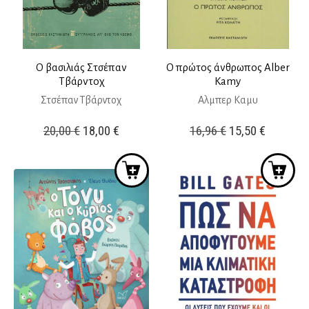
Ο βασιλιάς Στσέπαν
Ο πρώτος άνθρωπος Alber
Τβάρντοχ
Kamy
Στσέπαν Τβάρντοχ
Αλμπερ Καμυ
Original
Η
Original
Η
20,00
€
18,00
€
16,96
€
15,50
€
price
τρέχουσα
price
τρέχουσ
was:
τιμή
was:
τιμή
20,00 €.
είναι:
16,96 €.
είναι:
18,00 €.
15,50 €.