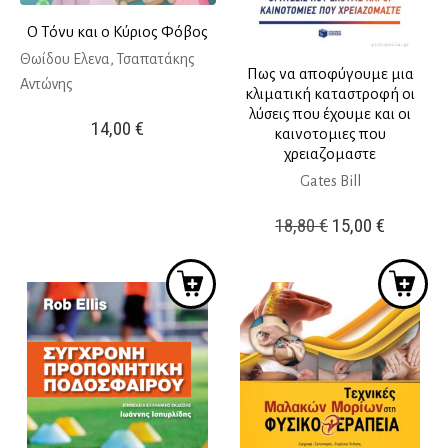
Ο Τόνυ και ο Κύριος Φόβος
Θωίδου Ελενα, Τσαπατάκης
Πως να αποφύγουμε μια
Αντώνης
κλιματική καταστροφή οι
λύσεις που έχουμε και οι
14,00
€
καινοτομιες που
χρειαζομαστε
Gates Bill
Original
Η
18,80
€
15,00
€
price
τρέχουσ
was:
τιμή
18,80 €.
είναι:
15,00 €.