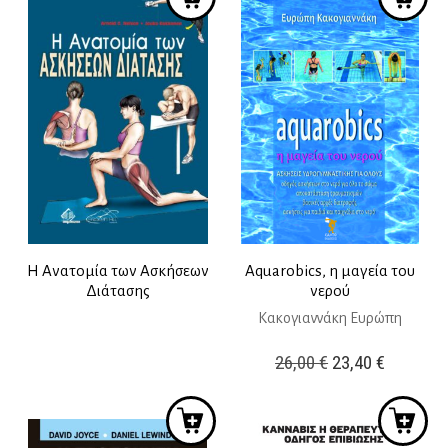
Η Ανατομία των Ασκήσεων
Aquarobics, η μαγεία του
Διάτασης
νερού
Κακογιαννάκη Ευρώπη
Original
Η
26,00
€
23,40
€
price
τρέχουσ
was:
τιμή
26,00 €.
είναι: