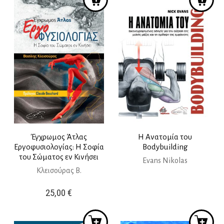
9,90 €.
είναι:
8,91 €.
Έγχρωμος Άτλας
Η Ανατομία του
Εργοφυσιολογίας: Η Σοφία
Bodybuilding
του Σώματος εν Κινήσει
Evans Nikolas
Κλεισούρας Β.
25,00
€