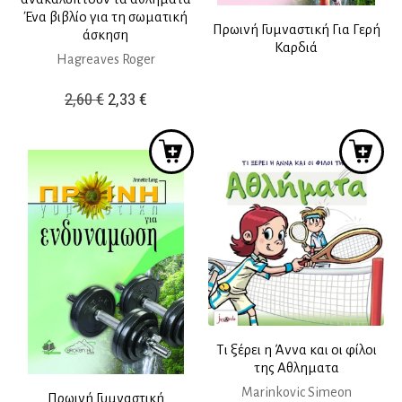
Ένα βιβλίο για τη σωματική
Πρωινή Γυμναστική Για Γερή
άσκηση
Καρδιά
Hagreaves Roger
Original
Η
2,60
€
2,33
€
price
τρέχουσα
was:
τιμή
2,60 €.
είναι:
2,33 €.
Τι ξέρει η Άννα και οι φίλοι
της Αθληματα
Marinkovic Simeon
Πρωινή Γυμναστική