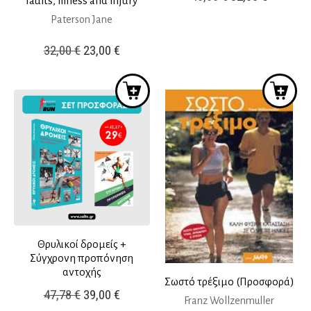
faults, illness and injury
price
τρέχουσ
Paterson Jane
was:
τιμή
Original
Η
32,00
€
23,00
€
40,00 €.
είναι:
price
τρέχουσα
32,00 €.
was:
τιμή
32,00 €.
είναι:
23,00 €.
Θρυλικοί δρομείς +
Σύγχρονη προπόνηση
αντοχής
Σωστό τρέξιμο (Προσφορά)
Original
Η
47,78
€
39,00
€
Franz Wollzenmuller