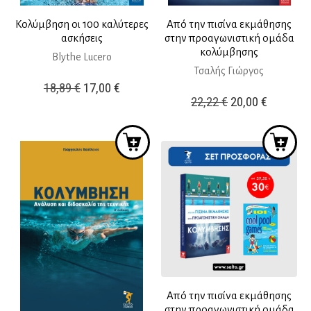
Κολύμβηση οι 100 καλύτερες
Από την πισίνα εκμάθησης
ασκήσεις
στην προαγωνιστική ομάδα
κολύμβησης
Blythe Lucero
Τσαλής Γιώργος
Original
Η
18,89
€
17,00
€
Original
Η
22,22
€
20,00
€
price
τρέχουσα
price
τρέχουσ
was:
τιμή
was:
τιμή
18,89 €.
είναι:
22,22 €.
είναι:
17,00 €.
20,00 €.
Από την πισίνα εκμάθησης
στην προαγωνιστική ομάδα