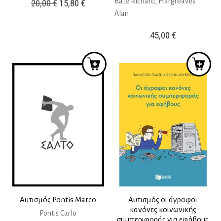
Original
Η
Bate Richard, Hargreaves
20,00
€
15,80
€
Alan
price
τρέχουσα
was:
τιμή
45,00
€
20,00 €.
είναι:
15,80 €.
Αυτισμός Pontis Marco
Αυτισμός οι άγραφοι
κανόνες κοινωνικής
Pontis Carlo
συμπεριφοράς για εφήβους