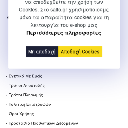
να αποδεχθείτε την χρήση των
Για διευκρινίσεις και υποστήριξη παραγγελιών μέσω του
Cookies. Στο salto.gr χρησιμοποιούμε
Internet
μόνο τα απαραίτητα cookies για τη
2310 267108
λειτουργία του e-shop μας
info@salto.gr
Περισσότερες πληροφορίες
Αγγελάκη 21, Θεσσαλονίκη
Μη αποδοχή
Αποδοχή Cookies
ΕΤΑΙΡΕΊΑ
Σχετικά Με Εμάς
Τρόποι Αποστολής
Τρόποι Πληρωμής
Πολιτική Επιστροφών
Όροι Χρήσης
Προστασία Προσωπικών Δεδομένων