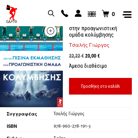
0
Από την πισίνα εκμάθησης
στην προαγωνιστική
ομάδα κολύμβησης
Τσαλής Γιώργος
Original
Η
22,22
€
20,00
€
price
τρέχουσα
Άμεσα διαθέσιμο
was:
τιμή
22,22 €.
είναι:
20,00 €.
Προσθήκη στο καλάθι
Συγγραφέας
Τσαλής Γιώργος
ISBN
978-960-278-191-3