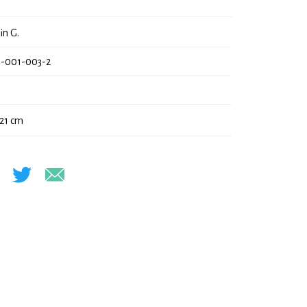
in G.
-001-003-2
 21 cm