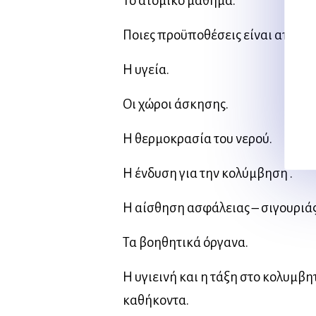
Το ατομικό μάθημα.
Ποιες προϋποθέσεις είναι απαραί
Η υγεία.
Οι χώροι άσκησης.
Η θερμοκρασία του νερού.
Η ένδυση για την κολύμβηση .
Η αίσθηση ασφάλειας – σιγουριάς
Τα βοηθητικά όργανα.
Η υγιεινή και η τάξη στο κολυμβη
καθήκοντα.