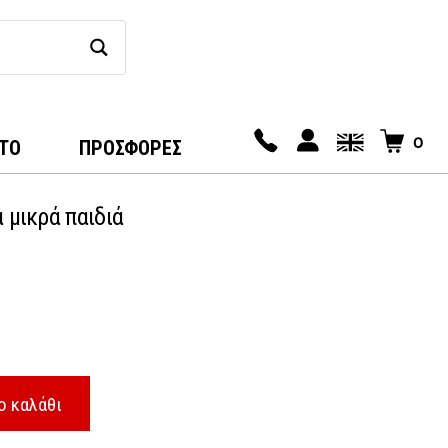
0
ΤΟ
ΠΡΟΣΦΟΡΕΣ
α μικρά παιδιά
ρέχουσα
ιμή
ίναι:
ο καλάθι
,11 €.