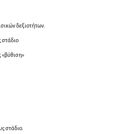
σικών δεξιοτήτων.
ς στάδιο
ς «βύθιση»
υς στάδιο.