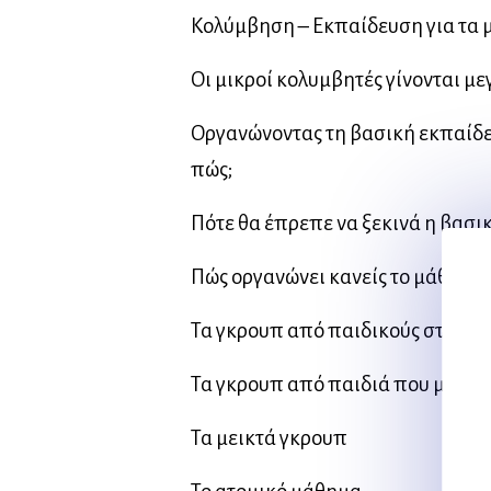
Κολύμβηση – Εκπαίδευση για τα 
Οι μικροί κολυμβητές γίνονται με
Οργανώνοντας τη βασική εκπαίδ
πώς;
Πότε θα έπρεπε να ξεκινά η βασι
Πώς οργανώνει κανείς το μάθημα 
Τα γκρουπ από παιδικούς σταθμο
Τα γκρουπ από παιδιά που μένουν 
Τα μεικτά γκρουπ