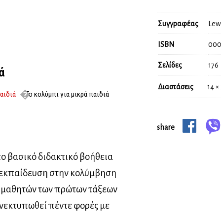
Συγγραφέας
Lew
ISBN
000
Σελίδες
176
ά
Διαστάσεις
14 ×
αιδιά
Το κολύμπι για μικρά παιδιά
share
το βασικό διδακτικό βοήθεια
ή εκπαίδευση στην κολύμβηση
ι μαθητών των πρώτων τάξεων
ανεκτυπωθεί πέντε φορές με