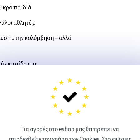
μικρά παιδιά
γάλοι αθλητές.
ευση στην κολύμβηση – αλλά
κή εκπαίδευση;.
σε γκρουπ.
ύς.
στο σπίτι τους.
Για αγορές στο eshop μας θα πρέπει να
αποδεχθείτε την χρήση των Cookies. Στο salto.gr