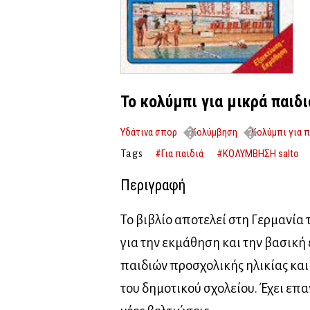
Το κολύμπι για μικρά παιδι
Υδάτινα σπορ
Κολύμβηση
Κολύμπι για π
#Για παιδιά
#ΚΟΛΥΜΒΗΣΗ salto
Tags
Περιγραφή
Το βιβλίο αποτελεί στη Γερμανία 
για την εκμάθηση και την βασικ
παιδιών προσχολικής ηλικίας κα
του δημοτικού σχολείου. Έχει επ