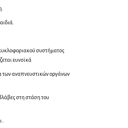
η.
αιδιά.
υ κυκλοφοριακού συστήματος
ζεται ευνοϊκά
τα των αναπνευστικών οργάνων
βλάβες στη στάση του
 .