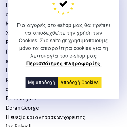
Πύλες συνειδητού μετασχηματισμού: Από την
αυθεντική κίνηση στην παράσταση
Marcia Plevin
Για αγορές στο eshop μας θα πρέπει
να αποδεχθείτε την χρήση των
Χορός butoh, noguchi taiso και θεραπεία
Cookies. Στο salto.gr χρησιμοποιούμε
Paola Esposito και Toshiharu Kasai
μόνο τα απαραίτητα cookies για τη
Ροή στο σώμα που χορεύει: Μια διυποκειμενική
λειτουργία του e-shop μας
εμπειρία
Περισσότερες πληροφορίες
Louise Douse
Κοινή αποδοχή: H ευεξία στη χορογραφία των
Μη αποδοχή
Αποδοχή Cookies
συμπεριληπτικών χορευτικών κοινοτήτων της
Rosemary Lee
Doran George
Η ευεξία και ο γηράσκων χορευτής
Jan Bolwell