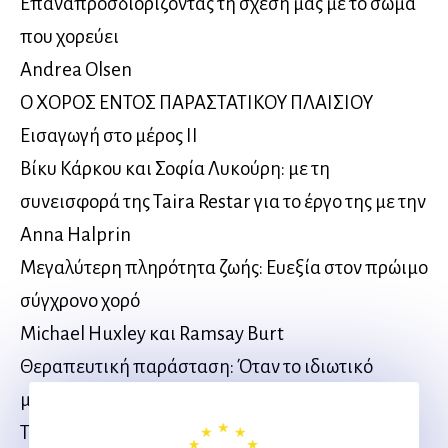
Επαναπροσδιορίζοντας τη σχέση μας με το σώμα
που χορεύει
Andrea Olsen
O ΧΟΡΟΣ ΕΝΤΟΣ ΠΑΡΑΣΤΑΤΙΚΟΥ ΠΛΑΙΣΙΟΥ
Εισαγωγή στο μέρος ΙΙ
Βίκυ Κάρκου και Σοφία Λυκούρη: με τη
συνεισφορά της Taira Restar για το έργο της με την
Anna Halprin
Μεγαλύτερη πληρότητα ζωής: Ευεξία στον πρώιμο
σύγχρονο χορό
Michael Huxley και Ramsay Burt
Θεραπευτική παράσταση: Όταν το ιδιωτικό
μεταφέρεται στο δημόσιο
Thania Acaron