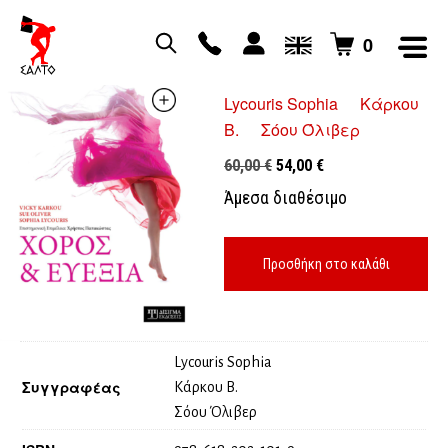
0
Χορός και ευεξία
Lycouris Sophia
Κάρκου
Β.
Σόου Όλιβερ
Original
Η
60,00
€
54,00
€
price
τρέχουσα
Άμεσα διαθέσιμο
was:
τιμή
60,00 €.
είναι:
54,00 €.
Προσθήκη στο καλάθι
Lycouris Sophia
Συγγραφέας
Κάρκου Β.
Σόου Όλιβερ