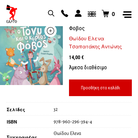
0
Ο Τόνυ και ο Κύριος
Φόβος
Θωίδου Ελενα
Τσαπατάκης Αντώνης
14,00
€
Άμεσα διαθέσιμο
Προσθήκη στο καλάθι
Σελίδες
32
ISBN
978-960-296-394-4
Θωίδου Ελενα
Συγγραφέας