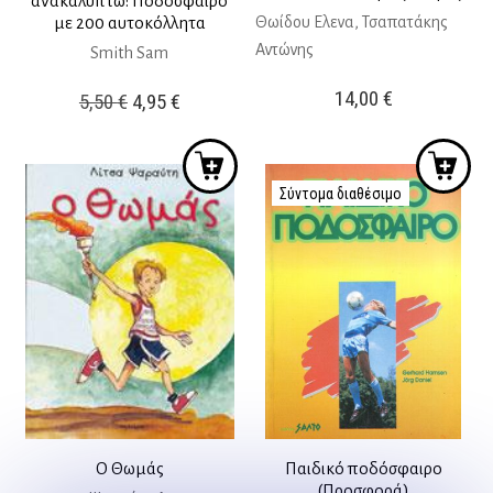
ανακαλύπτω: Ποδόσφαιρο
Θωίδου Ελενα, Τσαπατάκης
με 200 αυτοκόλλητα
Αντώνης
Smith Sam
14,00
€
Original
Η
5,50
€
4,95
€
price
τρέχουσα
was:
τιμή
5,50 €.
είναι:
Σύντομα διαθέσιμο
4,95 €.
Ο Θωμάς
Παιδικό ποδόσφαιρο
(Προσφορά)