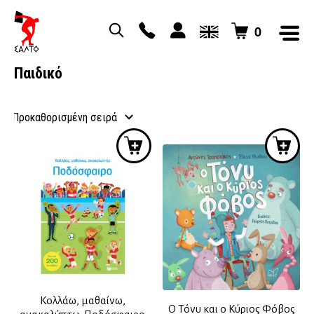
0
Παιδικό
Κολλάω, μαθαίνω,
Ο Τόνυ και ο Κύριος Φόβος