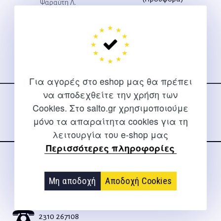
Ψαραύτη Λ.
Daniel J., Hanmsen G.
11,23
€
Ακολουθήστε μας
Για αγορές στο eshop μας θα πρέπει
στα social media
να αποδεχθείτε την χρήση των
Cookies. Στο salto.gr χρησιμοποιούμε
μόνο τα απαραίτητα cookies για τη
λειτουργία του e-shop μας
Περισσότερες πληροφορίες
ΕΠΙΚΟΙΝΩΝΊΑ
Μη αποδοχή
Αποδοχή Cookies
Για διευκρινίσεις και υποστήριξη παραγγελιών μέσω του
Internet
2310 267108