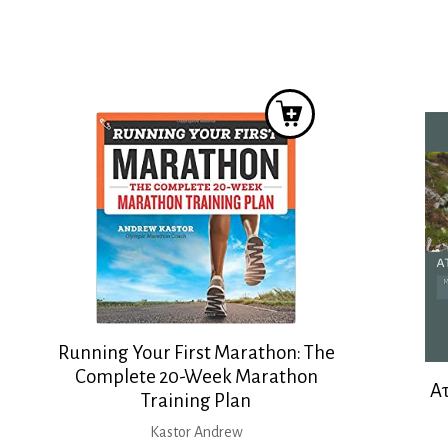
was:
τιμή
18,00 €.
είναι:
15,00 €.
Running Your First Marathon: The
Complete 20-Week Marathon
Α
Training Plan
Kastor Andrew