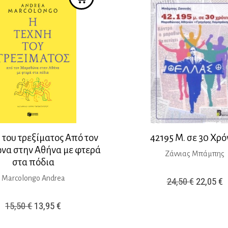
 του τρεξίματος Από τον
42195 Μ. σε 30 Χρό
α στην Αθήνα με φτερά
Ζάννιας Μπάμπης
στα πόδια
Marcolongo Andrea
Original
Η
24,50
€
22,05
€
price
τ
Original
Η
15,50
€
13,95
€
was:
τ
price
τρέχουσα
24,50 €.
ε