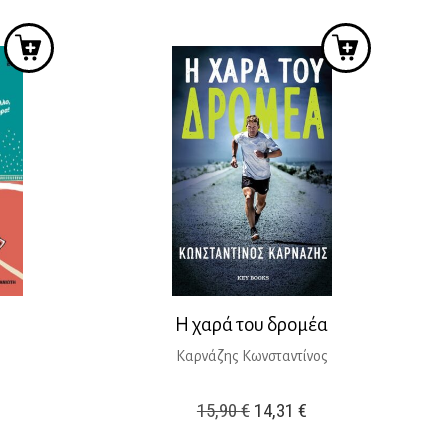
2,05 €.
13,50 €.
Η χαρά του δρομέα
Καρνάζης Κωνσταντίνος
Original
Η
15,90
€
14,31
€
ρέχουσα
price
τρέχουσα