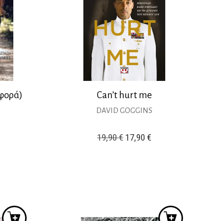
φορά)
Can’t hurt me
DAVID GOGGINS
Original
Η
19,90
€
17,90
€
price
τρέχουσα
was:
τιμή
19,90 €.
είναι:
17,90 €.