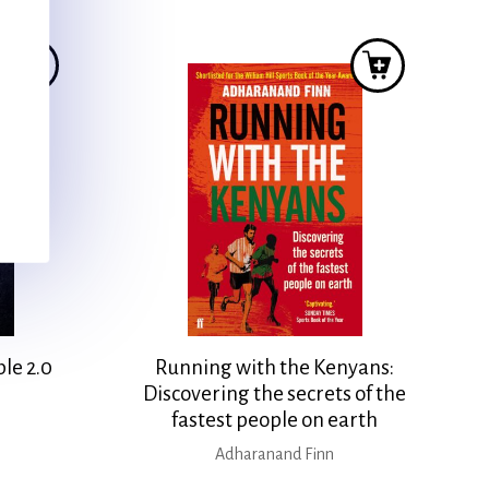
ιμή
was:
τιμή
ίναι:
17,00 €.
είναι:
4,30 €.
15,30 €.
le 2.0
Running with the Kenyans:
Discovering the secrets of the
fastest people on earth
Adharanand Finn