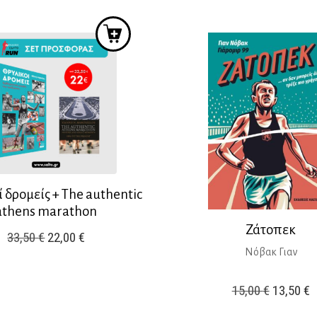
was:
τιμή
2
15,50 €.
είναι:
13,95 €.
 δρομείς + The authentic
athens marathon
Ζάτοπεκ
Original
Η
33,50
€
22,00
€
Νόβακ Γιαν
price
τρέχουσα
was:
τιμή
Original
Η
15,00
€
13,50
€
33,50 €.
είναι:
price
τ
22,00 €.