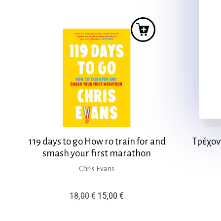
119 days to go How ro train for and
Τρέχοντ
smash your first marathon
Chris Evans
Original
Η
18,00
€
15,00
€
price
τρέχουσα