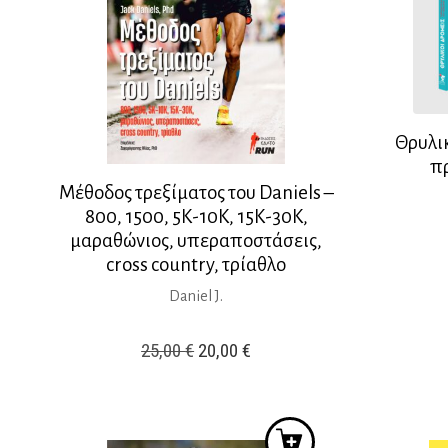
Θρυλικ
π
Μέθοδος τρεξίματος του Daniels –
800, 1500, 5Κ-10Κ, 15Κ-30Κ,
μαραθώνιος, υπεραποστάσεις,
cross country, τρίαθλο
Daniel J.
Original
Η
25,00
€
20,00
€
price
τρέχουσα
was:
τιμή
25,00 €.
είναι: