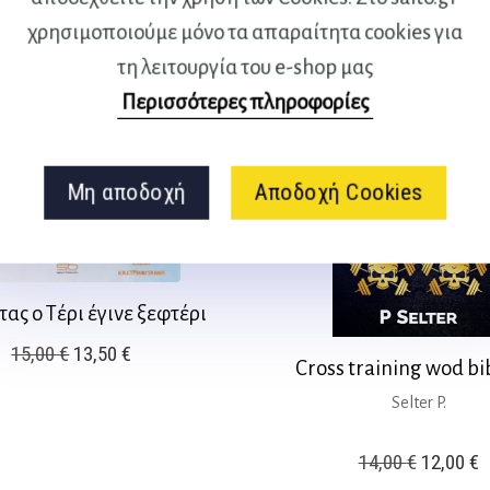
was:
τ
5,00 €.
χρησιμοποιούμε μόνο τα απαραίτητα cookies για
15,90 €.
ε
τη λειτουργία του e-shop μας
1
Περισσότερες πληροφορίες
Μη αποδοχή
Αποδοχή Cookies
ας ο Τέρι έγινε ξεφτέρι
Original
Η
15,00
€
13,50
€
Cross training wod bib
price
τρέχουσα
Selter P.
was:
τιμή
15,00 €.
είναι:
Original
Η
14,00
€
12,00
€
13,50 €.