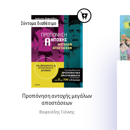
was:
τιμή
14,45 €.
είναι:
13,00 €.
Σύντομα διαθέσιμο
Επι
JEN
Προπόνηση αντοχής μεγάλων
αποστάσεων
Βαφειάδης Γιάννης