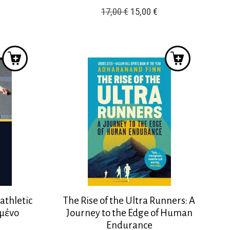
ρέχουσα
Original
Η
17,00
€
15,00
€
ιμή
price
τρέχουσα
ίναι:
was:
τιμή
2,00 €.
17,00 €.
είναι:
15,00 €.
athletic
The Rise of the Ultra Runners: A
μένο
Journey to the Edge of Human
Endurance