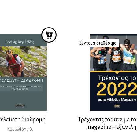
price
τ
was:
τ
14,00 €.
ε
1
Σύντομα διαθέσιμο
τελείωτη διαδρομή
Τρέχοντας το 2022 με το 
magazine – εξαντλη
Κυριλλίδης Β.