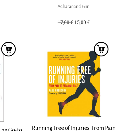
Adharanand Finn
Original
Η
17,00
€
15,00
€
price
τρέχουσα
was:
τιμή
17,00 €.
είναι:
15,00 €.
Running Free of Injuries: From Pain
The Go-to