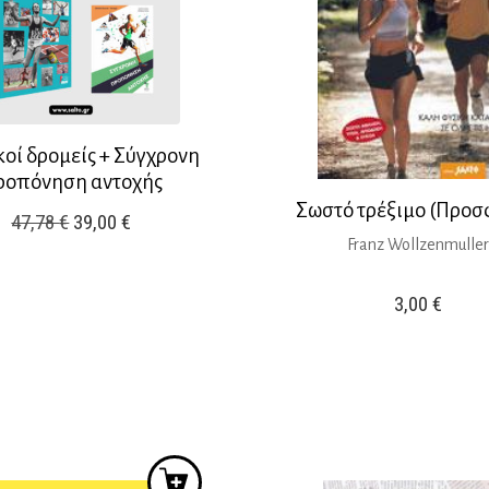
οί δρομείς + Σύγχρονη
ροπόνηση αντοχής
Σωστό τρέξιμο (Προσ
Original
Η
47,78
€
39,00
€
Franz Wollzenmuller
price
τρέχουσα
was:
τιμή
3,00
€
47,78 €.
είναι:
39,00 €.