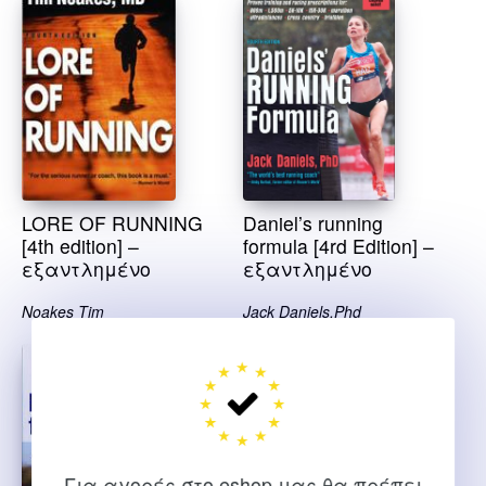
LORE OF RUNNING
Daniel’s running
[4th edition] –
formula [4rd Edition] –
εξαντλημένο
εξαντλημένο
Noakes Tim
Jack Daniels,Phd
Για αγορές στο eshop μας θα πρέπει