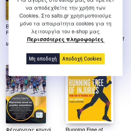
να αποδεχθείτε την χρήση των
Cookies. Στο salto.gr χρησιμοποιούμε
μόνο τα απαραίτητα cookies για τη
BRAIN TRAINING
The Lost Art of Running:
λειτουργία του e-shop μας
FOR RUNNERS
A Journey to Rediscover
the Forgotten Essence of
Περισσότερες πληροφορίες
Matt Fitzgerald
Human Movement
Shane Benzie
Μη αποδοχή
Αποδοχή Cookies
Φέρνοντας κοντά
Running Free of