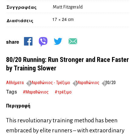
Συγγραφέας
Matt Fitzgerald
17 × 24 cm
Διαστάσεις
share
80/20 Running: Run Stronger and Race Faster
by Training Slower
Αθλήματα
Μαραθώνιος - Τρέξιμο
Μαραθώνιος
80/20
Running: Run Stronger and Race Faster by Training Slower
Tags
#Μαραθώνιος
#τρέξιμο
Περιγραφή
This revolutionary training method has been
embraced by elite runners – with extraordinary