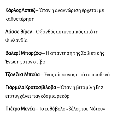
Κάρλος Λοπέζ
– Όταν η αναγνώριση έρχεται με
καθυστέρηση
Λάσσε Βίρεν
– Ο ξανθός αστυνομικός από τη
Φινλανδία
Βαλερί Μπορζόφ
– Η απάντηση της Σοβιετικής
Ένωσης στον στίβο
Τζον Άκι Μπούα
– Ένας σίφουνας από το πουθενά
Γιάρμιλα Κρατοσβίλοβα
– Όταν η βιταμίνη Β12
επιτυγχάνει παγκόσμια ρεκόρ
Πιέτρο Μενέα
– Το ευθύβολο «βέλος του Νότου»