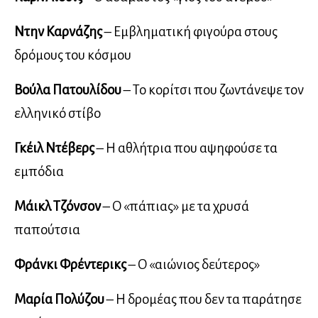
Ντην Καρνάζης
– Εμβληματική φιγούρα στους
δρόμους του κόσμου
Βούλα Πατουλίδου
– Το κορίτσι που ζωντάνεψε τον
ελληνικό στίβο
Γκέιλ Ντέβερς
– Η αθλήτρια που αψηφούσε τα
εμπόδια
Μάικλ Τζόνσον
– Ο «πάπιας» με τα χρυσά
παπούτσια
Φράνκι Φρέντερικς
– Ο «αιώνιος δεύτερος»
Μαρία Πολύζου
– Η δρομέας που δεν τα παράτησε