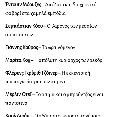
Έντουιν Μόουζες
– Απόλυτο και διαχρονικό
φαβορί στα χαμηλά εμπόδια
Σεμπάστιαν Κόου
– Ο βαρόνος των μεσαίων
αποστάσεων
Γιάννης Κούρος
– Το «φαινόμενο»
Μαρίτα Κοχ
– Η απόλυτη κυρίαρχος των ρεκόρ
Φλόρενς Γκρίφιθ Τζόινερ
– Η εκκεντρική
πρωταγωνίστρια των σπριντ
Μέρλιν Ότεϊ
– Το ασήμι και ο μπρούντζος είναι
παντοτινά
Καρλ Λιούις
– Ο αδάμαστος «γιος του ανέμου»