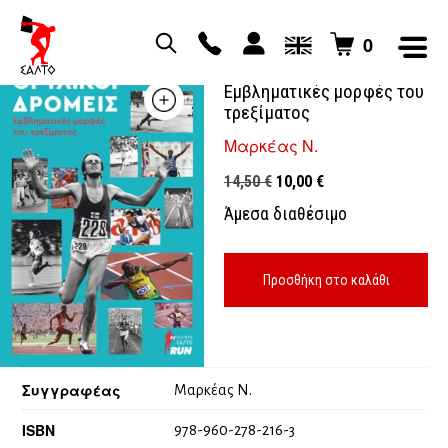
0
Θρυλικοί δρομείς
Εμβληματικές μορφές του
τρεξίματος
Μαρκέας Ν.
Original
Η
14,50
€
10,00
€
price
τρέχουσα
Άμεσα διαθέσιμο
was:
τιμή
14,50 €.
είναι:
10,00 €.
Προσθήκη στο καλάθι
Συγγραφέας
Μαρκέας Ν.
ISBN
978-960-278-216-3