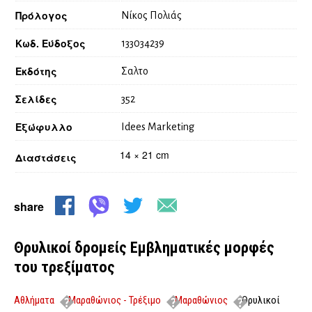
Πρόλογος
Νίκος Πολιάς
Κωδ. Εύδοξος
133034239
Εκδότης
Σαλτο
Σελίδες
352
Εξώφυλλο
Idees Marketing
14 × 21 cm
Διαστάσεις
share
Θρυλικοί δρομείς Εμβληματικές μορφές
του τρεξίματος
Αθλήματα
Μαραθώνιος - Τρέξιμο
Μαραθώνιος
Θρυλικοί