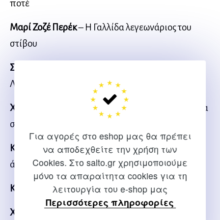
ποτέ
Μαρί Ζοζέ Περέκ
– Η Γαλλίδα λεγεωνάριος του
στίβου
Στέφανο Μπαλντίνι
– Στα χνάρια του Σπύρου
Λούη
Χαϊλέ Γκεμπρεσελασιέ
– Τρέχοντας ακατάπαυστα
σε ρουμάνια και στίβους
Για αγορές στο eshop μας θα πρέπει
να αποδεχθείτε την χρήση των
Κώστας Κεντέρης
– Η άνοδος και η πτώση ενός
Cookies. Στο salto.gr χρησιμοποιούμε
άστρου
μόνο τα απαραίτητα cookies για τη
λειτουργία του e-shop μας
Κάθι Φρήμαν
– Το καμάρι των Αβορίγινων
Περισσότερες πληροφορίες
Χισάμ Ελ Γκερούζ
– Ένας «βασιλιάς» από το