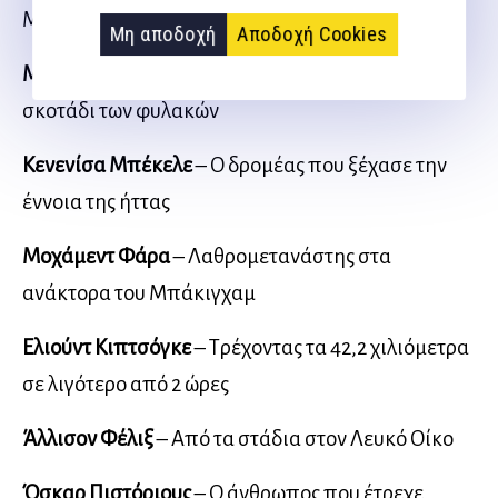
Μαρόκο
Μη αποδοχή
Αποδοχή Cookies
Μάριον Τζόουνς
– Από το βάθρο των νικητών στο
σκοτάδι των φυλακών
Κενενίσα Μπέκελε
– Ο δρομέας που ξέχασε την
έννοια της ήττας
Μοχάμεντ Φάρα
– Λαθρομετανάστης στα
ανάκτορα του Μπάκιγχαμ
Ελιούντ Κιπτσόγκε
– Τρέχοντας τα 42,2 χιλιόμετρα
σε λιγότερο από 2 ώρες
Άλλισον Φέλιξ
– Από τα στάδια στον Λευκό Οίκο
Όσκαρ Πιστόριους
– Ο άνθρωπος που έτρεχε