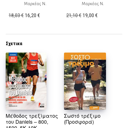
Μαρκέας Ν.
Μαρκέας Ν.
Original
Η
Original
Η
18,03
€
16,20
€
21,10
€
19,00
€
price
τρέχουσα
price
τρέχουσα
was:
τιμή
was:
τιμή
18,03 €.
είναι:
21,10 €.
είναι:
Σχετικα
16,20 €.
19,00 €.
Μέθοδος τρεξίματος
Σωστό τρέξιμο
του Daniels – 800,
(Προσφορά)
1500, 5Κ-10Κ,