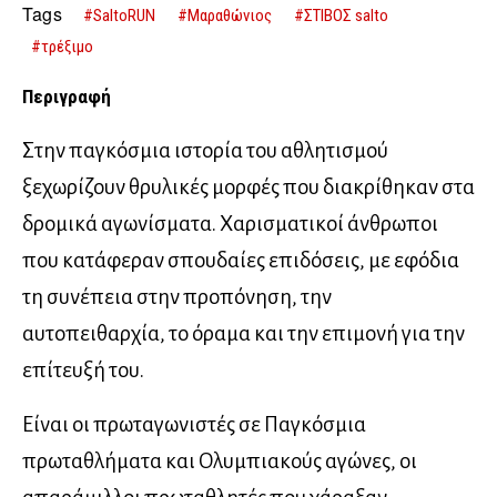
δρομείς Εμβληματικές μορφές του τρεξίματος
Tags
#SaltoRUN
#Μαραθώνιος
#ΣΤΙΒΟΣ salto
#τρέξιμο
Περιγραφή
Στην παγκόσμια ιστορία του αθλητισμού
ξεχωρίζουν θρυλικές μορφές που διακρίθηκαν στα
δρομικά αγωνίσματα. Χαρισματικοί άνθρωποι
που κατάφεραν σπουδαίες επιδόσεις, με εφόδια
τη συνέπεια στην προπόνηση, την
αυτοπειθαρχία, το όραμα και την επιμονή για την
επίτευξή του.
Είναι οι πρωταγωνιστές σε Παγκόσμια
πρωταθλήματα και Ολυμπιακούς αγώνες, οι