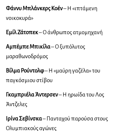
Φάννυ Μπλάνκερς Κοέν
– Η «ιπτάμενη
νοικοκυρά»
Εμίλ Ζάτοπεκ
– Ο άνθρωπος ατμομηχανή
Αμπέμπε Μπικίλα
– Ο ξυπόλυτος
μαραθωνοδρόμος
Βίλμα Ρούντολφ
– Η «μαύρη γαζέλα» του
παγκόσμιου στίβου
Γκαμπριέλα Άντερσεν
– Η ηρωίδα του Λος
Άντζελες
Ιρίνα Σεβίνσκα
– Πανταχού παρούσα στους
Ολυμπιακούς αγώνες