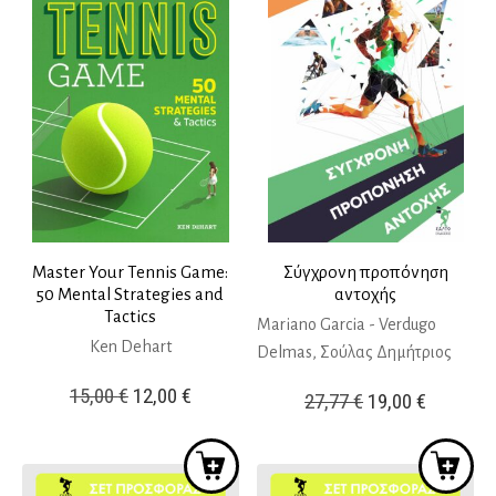
32,00 €.
32,00 €.
Master Your Tennis Game:
Σύγχρονη προπόνηση
50 Mental Strategies and
αντοχής
Tactics
Mariano Garcia - Verdugo
Ken Dehart
Delmas, Σούλας Δημήτριος
Original
Η
15,00
€
12,00
€
Original
Η
27,77
€
19,00
€
price
τρέχουσα
price
τρέχουσ
was:
τιμή
was:
τιμή
15,00 €.
είναι:
27,77 €.
είναι: