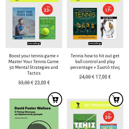
12,00 €.
19,00 €.
Boost your tennis game +
Tennis how to hit out get
Master Your Tennis Game:
ball control and play
50 Mental Strategies and
percentage + Σωστό τένις
Tactics
Original
Η
24,00
€
17,00
€
Original
Η
33,00
€
23,00
€
price
τρέχουσ
price
τρέχουσα
was:
τιμή
was:
τιμή
24,00 €.
είναι:
33,00 €.
είναι:
17,00 €.
23,00 €.