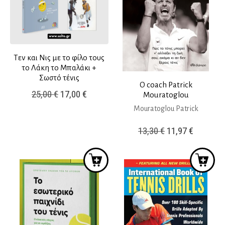
Τεν και Νις με το φίλο τους
το Λάκη το Μπαλάκι +
Σωστό τένις
Ο coach Patrick
Original
Η
25,00
€
17,00
€
Mouratoglou
price
τρέχουσα
Mouratoglou Patrick
was:
τιμή
Original
Η
13,30
€
11,97
€
25,00 €.
είναι:
price
τρέχουσ
17,00 €.
was:
τιμή
13,30 €.
είναι:
11,97 €.