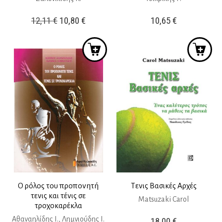
Original
Η
12,11
€
10,80
€
10,65
€
price
τρέχουσα
was:
τιμή
12,11 €.
είναι:
10,80 €.
Ο ρόλος του προπονητή
Τενις Βασικές Αρχές
τενις και τένις σε
Matsuzaki Carol
τροχοκαρέκλα
Αθαναηλίδης Ι., Λημνιούδης Ι.
18,00
€