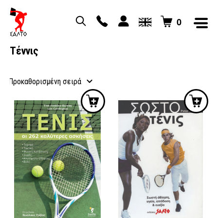
0
Τέννις