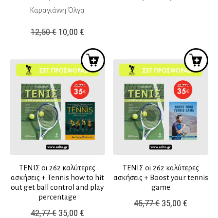
price
τρέχουσ
Καραγιάννη Όλγα
was:
τιμή
Original
Η
12,50
€
10,00
€
36,77 €.
είναι:
price
τρέχουσα
30,00 €.
was:
τιμή
12,50 €.
είναι:
10,00 €.
ΤΕΝΙΣ οι 262 καλύτερες
ΤΕΝΙΣ οι 262 καλύτερες
ασκήσεις + Tennis how to hit
ασκήσεις + Boost your tennis
out get ball control and play
game
percentage
Original
Η
45,77
€
35,00
€
Original
Η
42,77
€
35,00
€
price
τρέχουσ