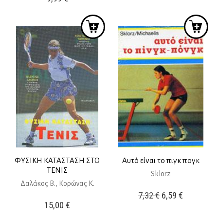
price
τρέχουσ
was:
τιμή
40,00 €.
είναι:
35,00 €.
ΦΥΣΙΚΗ ΚΑΤΑΣΤΑΣΗ ΣΤΟ
Αυτό είναι το πιγκ πογκ
ΤΕΝΙΣ
Sklorz
Δαλάκος Β., Κορώνας Κ.
Original
Η
7,32
€
6,59
€
15,00
€
price
τρέχουσ