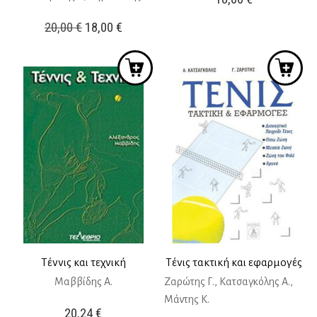
Original
Η
20,00
€
18,00
€
price
τρέχουσα
was:
τιμή
20,00 €.
είναι:
18,00 €.
Τέννις και τεχνική
Τένις τακτική και εφαρμογές
Μαββίδης Α.
Ζαρώτης Γ., Κατσαγκόλης Α.,
Μάντης Κ.
20,24
€