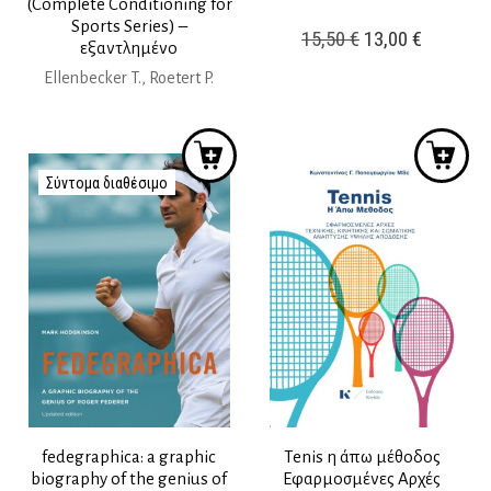
(Complete Conditioning for
Sports Series) –
Original
Η
15,50
€
13,00
€
εξαντλημένο
price
τρέχουσ
Ellenbecker T., Roetert P.
was:
τιμή
15,50 €.
είναι:
13,00 €.
Σύντομα διαθέσιμο
fedegraphica: a graphic
Tenis η άπω μέθοδος
biography of the genius of
Εφαρμοσμένες Αρχές