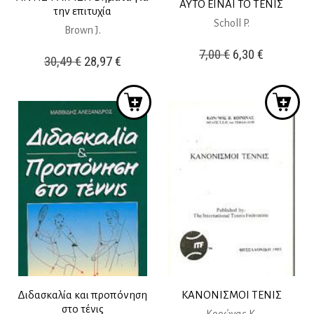
ΑΥΤΟ ΕΙΝΑΙ ΤΟ ΤΕΝΙΣ
την επιτυχία
Scholl P.
Brown J.
Original
Η
7,00
€
6,30
€
Original
Η
30,49
€
28,97
€
price
τρέχουσ
price
τρέχουσα
was:
τιμή
was:
τιμή
7,00 €.
είναι:
30,49 €.
είναι:
6,30 €.
28,97 €.
Διδασκαλία και προπόνηση
ΚΑΝΟΝΙΣΜΟΙ ΤΕΝΙΣ
στο τένις
Κορώνας Κ.