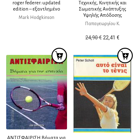
roger federer: updated
Τεχνικής, Κινητικής και
edition – εξαντλημένο
Σωματικής Ανάπτυξης
Υψηλής Απόδοσης
Mark Hodgkinson
Παπαγεωργίου Κ.
Original
Η
24,90
€
22,41
€
price
τρέχουσ
was:
τιμή
24,90 €.
είναι:
22,41 €.
ΑΝΤΙΣΦΑΙΡΙΣΗ Βήματα για