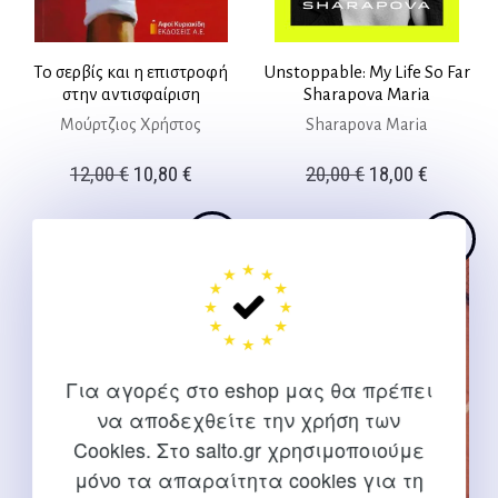
Το σερβίς και η επιστροφή
Unstoppable: My Life So Far
στην αντισφαίριση
Sharapova Maria
Μούρτζιος Χρήστος
Sharapova Maria
Original
Η
Original
Η
12,00
€
10,80
€
20,00
€
18,00
€
price
τρέχουσα
price
τρέχουσ
was:
τιμή
was:
τιμή
12,00 €.
είναι:
20,00 €.
είναι:
10,80 €.
18,00 €.
Για αγορές στο eshop μας θα πρέπει
να αποδεχθείτε την χρήση των
Cookies. Στο salto.gr χρησιμοποιούμε
μόνο τα απαραίτητα cookies για τη
Ο ρόλος του προπονητή