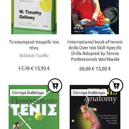
Το εσωτερικό παιχνίδι του
International book of tennis
τένις
drills Over 100 Skill-Specific
Drills Adopted by Tennis
Γκάλουει Τιμόθυ
Professionals Worldwide
Original
Η
17,70
€
15,93
€
Original
Η
20,00
€
15,00
€
price
τρέχουσα
price
τρέχουσ
was:
τιμή
was:
τιμή
17,70 €.
είναι:
20,00 €.
είναι:
Σύντομα διαθέσιμο
Σύντομα διαθέσιμο
15,93 €.
15,00 €.