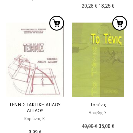
Original
Η
20,28
€
18,25
€
price
τρέχουσ
was:
τιμή
20,28 €.
είναι:
18,25 €.
ΤΕΝΝΙΣ ΤΑΚΤΙΚΗ ΑΠΛΟΥ
Το τένις
ΔΙΠΛΟΥ
Δουβής Σ.
Κορώνας Κ.
Original
Η
40,00
€
35,00
€
9,99
€