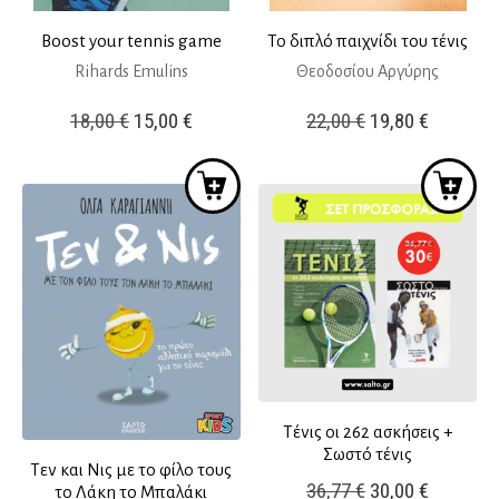
Boost your tennis game
Το διπλό παιχνίδι του τένις
Rihards Emulins
Θεοδοσίου Αργύρης
Original
Η
Original
Η
18,00
€
15,00
€
22,00
€
19,80
€
price
τρέχουσα
price
τρέχουσ
was:
τιμή
was:
τιμή
18,00 €.
είναι:
22,00 €.
είναι:
15,00 €.
19,80 €.
Τένις οι 262 ασκήσεις +
Σωστό τένις
Τεν και Νις με το φίλο τους
Original
Η
36,77
€
30,00
€
το Λάκη το Μπαλάκι