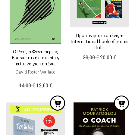
Προπόνηση στο τένις +
International book of tennis
drills
Ο Ρότζερ Φέντερερ ως
Original
Η
33,00
€
20,00
€
θρησκευτική εμπειρία 5
κείμενα για το τένις
price
τρέχουσ
David Foster Wallace
was:
τιμή
33,00 €.
είναι:
Original
Η
14,00
€
12,60
€
20,00 €.
price
τρέχουσα
was:
τιμή
14,00 €.
είναι:
12,60 €.