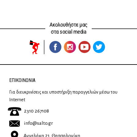
was:
τιμή
7,32 €.
είναι:
6,59 €.
Ακολουθήστε μας
στα social media
ΕΠΙΚΟΙΝΩΝΊΑ
Για διευκρινίσεις και υποστήριξη παραγγελιών μέσω του
Internet
2310 267108
info@salto.gr
Αγγελάκη 21, Θεσσαλονίκη