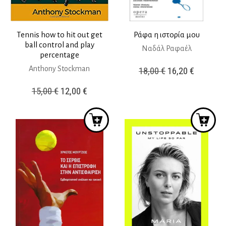
Tennis how to hit out get
Ράφα η ιστορία μου
ball control and play
Ναδάλ Ραφαέλ
percentage
Anthony Stockman
Original
Η
18,00
€
16,20
€
price
τρέχουσ
Original
Η
15,00
€
12,00
€
was:
τιμή
price
τρέχουσα
18,00 €.
είναι:
was:
τιμή
16,20 €.
15,00 €.
είναι:
12,00 €.