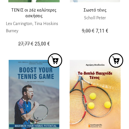
ΤΕΝΙΣ οι 262 καλύτερες
Σωστό τένις
ασκήσεις
Scholl Peter
Lex Carrington, Tina Hoskins
Original
Η
9,00
€
7,11
€
Burney
price
τρέχουσ
Original
Η
27,77
€
25,00
€
was:
τιμή
price
τρέχουσα
9,00 €.
είναι:
was:
τιμή
7,11 €.
27,77 €.
είναι:
25,00 €.