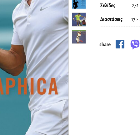
Σελίδες
272
Διαστάσεις
17 ×
share