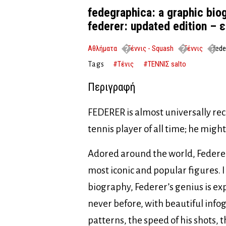
fedegraphica: a graphic biog
federer: updated edition –
Αθλήματα
Τέννις - Squash
Τέννις
fede
federer: updated edition – εξαντλημένο
#Τένις
#ΤΕΝΝΙΣ salto
Tags
Περιγραφή
FEDERER is almost universally re
tennis player of all time; he might
Adored around the world, Federer
most iconic and popular figures. I
biography, Federer’s genius is ex
never before, with beautiful infog
patterns, the speed of his shots, 