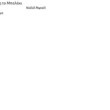
η το Μπαλάκι
Ναδάλ Ραφαέλ
γα