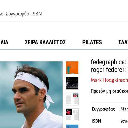
ΒΛΊΑ
ΣΕΙΡΆ ΚΆΛΛΙΣΤΟΣ
PILATES
ΣΑΛ
fedegraphica: 
roger federer
Mark Hodgkinso
Προιόν μη διαθέσ
Συγγραφέας
Mar
ISBN
978