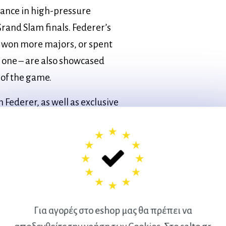
mance in high-pressure
Grand Slam finals. Federer’s
s won more majors, or spent
one – are also showcased
 of the game.
 Federer, as well as exclusive
e Swiss, Mark Hodgkinson tells
d from Basel transformed
thlete who came to dominate
 thirties, has continued to
e men many years younger
ort’s biggest prizes.
Για αγορές στο eshop μας θα πρέπει να