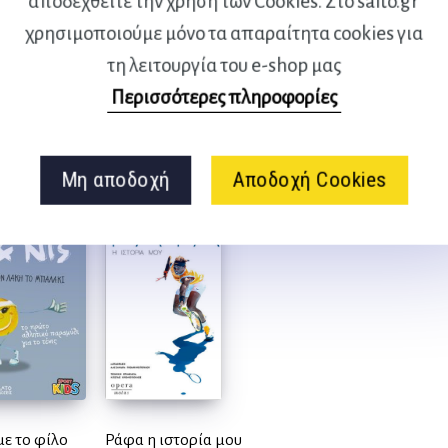
αποδεχθείτε την χρήση των Cookies. Στο salto.gr
ography and insight and
χρησιμοποιούμε μόνο τα απαραίτητα cookies για
 idols, coaches and members of
τη λειτουργία του e-shop μας
new appreciation of his
Περισσότερες πληροφορίες
s moved so many people.
Μη αποδοχή
Αποδοχή Cookies
με το φίλο
Ράφα η ιστορία μου