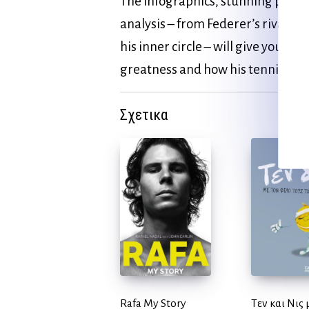
The infographics, stunning phot
analysis – from Federer’s rivals,
his inner circle – will give you a 
greatness and how his tennis ha
Σχετικα
Rafa My Story
Τεν και Νις 