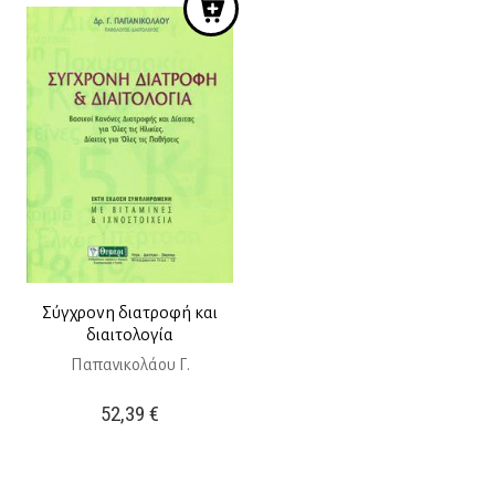
25,00 €.
είναι:
22,50 €.
Σύγχρονη διατροφή και
διαιτολογία
Παπανικολάου Γ.
52,39
€