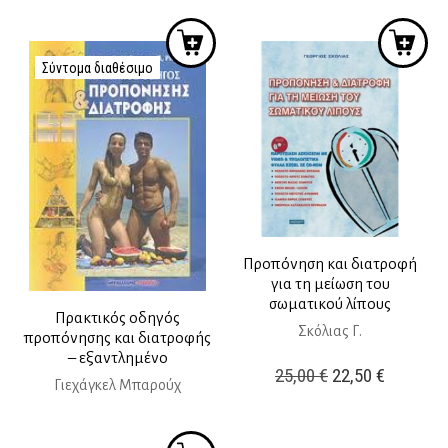
price
τρέχουσ
22,00 €.
was:
τιμή
16,00 €.
είναι:
Σύντομα διαθέσιμο
14,40 €.
Προπόνηση και διατροφή
για τη μείωση του
σωματικού λίπους
Πρακτικός οδηγός
Σκόλιας Γ.
προπόνησης και διατροφής
– εξαντλημένο
Original
Η
25,00
€
22,50
€
Γιεχάγκελ Μπαρούχ
price
τρέχουσ
was:
τιμή