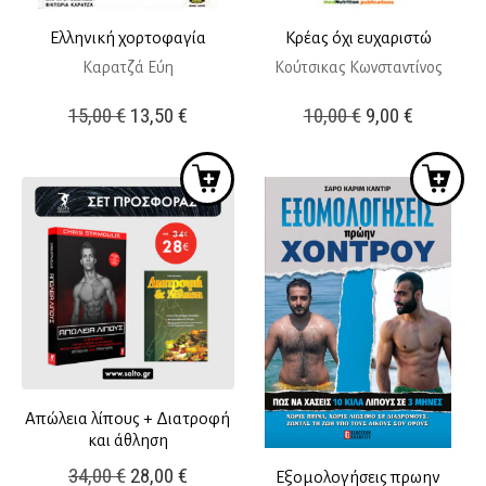
Ελληνική χορτοφαγία
Κρέας όχι ευχαριστώ
Καρατζά Εύη
Κούτσικας Κωνσταντίνος
Original
Η
Original
Η
15,00
€
13,50
€
10,00
€
9,00
€
price
τρέχουσα
price
τρέχουσ
was:
τιμή
was:
τιμή
15,00 €.
είναι:
10,00 €.
είναι:
13,50 €.
9,00 €.
Απώλεια λίπους + Διατροφή
και άθληση
Original
Η
34,00
€
28,00
€
Εξομολογήσεις πρωην