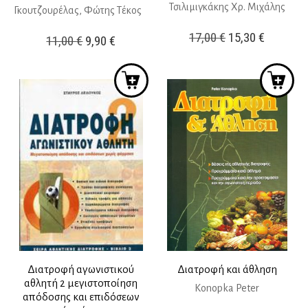
Τσιλιμιγκάκης Χρ. Μιχάλης
Γκουτζουρέλας, Φώτης Τέκος
Original
Η
17,00
€
15,30
€
Original
Η
11,00
€
9,90
€
price
τρέχουσ
price
τρέχουσα
was:
τιμή
was:
τιμή
17,00 €.
είναι:
11,00 €.
είναι:
15,30 €.
9,90 €.
Διατροφή αγωνιστικού
Διατροφή και άθληση
αθλητή 2 μεγιστοποίηση
Konopka Peter
απόδοσης και επιδόσεων