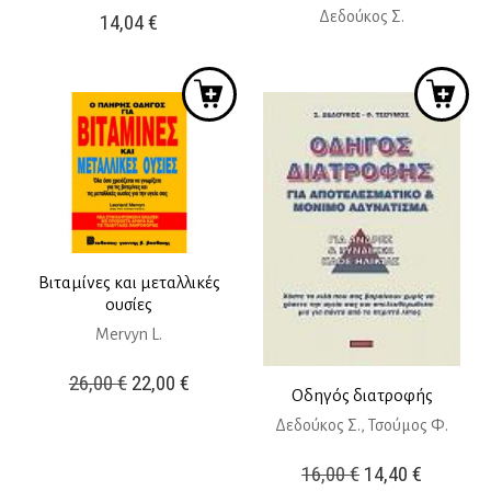
Δεδούκος Σ.
14,04
€
Βιταμίνες και μεταλλικές
ουσίες
Mervyn L.
Original
Η
26,00
€
22,00
€
Οδηγός διατροφής
price
τρέχουσα
Δεδούκος Σ., Τσούμος Φ.
was:
τιμή
Original
Η
26,00 €.
είναι:
16,00
€
14,40
€