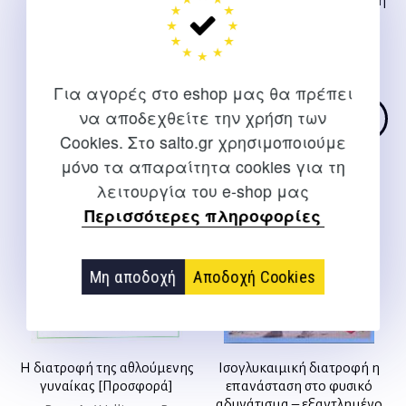
Φαρμακοδιέγερση Β’εκδοση
Williams M.
Τουλιάτος Ν. Γιώργος
50,00
€
Original
Η
26,50
€
23,85
€
price
τρέχουσ
Για αγορές στο eshop μας θα πρέπει
was:
τιμή
να αποδεχθείτε την χρήση των
Cookies. Στο salto.gr χρησιμοποιούμε
26,50 €.
είναι:
Σύντομα διαθέσιμο
μόνο τα απαραίτητα cookies για τη
23,85 €.
λειτουργία του e-shop μας
Περισσότερες πληροφορίες
Μη αποδοχή
Αποδοχή Cookies
Η διατροφή της αθλούμενης
Ισογλυκαιμική διατροφή η
γυναίκας [Προσφορά]
επανάσταση στο φυσικό
αδυνάτισμα – εξαντλημένο