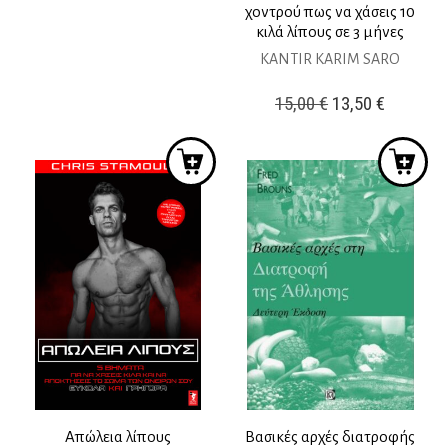
χοντρού πως να χάσεις 10
price
τρέχουσα
κιλά λίπους σε 3 μήνες
was:
τιμή
KANTIR KARIM SARO
34,00 €.
είναι:
28,00 €.
Original
Η
15,00
€
13,50
€
price
τρέχουσ
was:
τιμή
15,00 €.
είναι:
13,50 €.
Απώλεια λίπους
Βασικές αρχές διατροφής