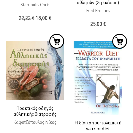
αθλητών (2η έκδοση)
Stamoulis Chris
Fred Brounes
Original
Η
22,22
€
18,00
€
25,00
€
price
τρέχουσα
was:
τιμή
22,22 €.
είναι:
18,00 €.
Πρακτικός οδηγός
αθλητικής διατροφής
Καφετζόπουλος Νίκος
Η δίαιτα του πολεμιστή
warrior diet