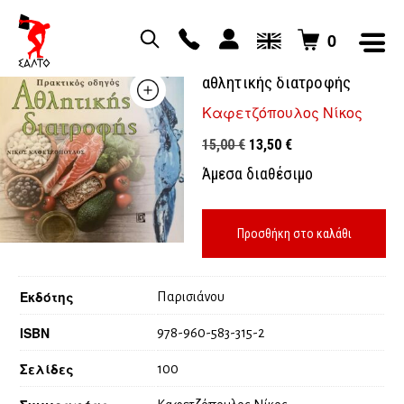
0
Πρακτικός οδηγός
αθλητικής διατροφής
Καφετζόπουλος Νίκος
Original
Η
15,00
€
13,50
€
price
τρέχουσα
Άμεσα διαθέσιμο
was:
τιμή
15,00 €.
είναι:
13,50 €.
Προσθήκη στο καλάθι
Εκδότης
Παρισιάνου
ISBN
978-960-583-315-2
Σελίδες
100