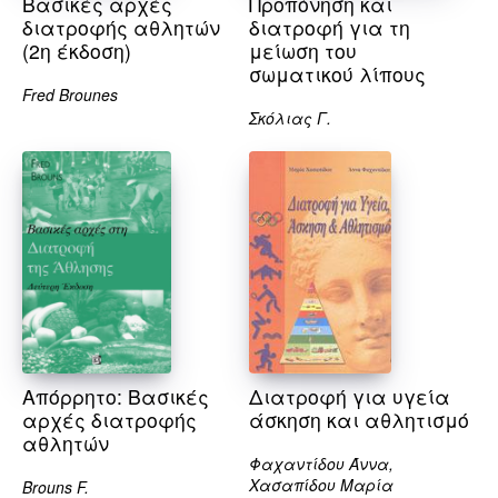
Βασικές αρχές
Προπόνηση και
διατροφής αθλητών
διατροφή για τη
(2η έκδοση)
μείωση του
σωματικού λίπους
Fred Brounes
Σκόλιας Γ.
Απόρρητο: Βασικές
Διατροφή για υγεία
αρχές διατροφής
άσκηση και αθλητισμό
αθλητών
Φαχαντίδου Άννα,
Χασαπίδου Μαρία
Brouns F.