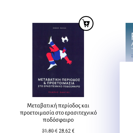
was:
τιμή
14,45 €.
είναι:
13,00 €.
Μεταβατική περίοδος και
Pila
προετοιμασία στο ερασιτεχνικό
ποδόσφαιρο
Original
Η
31,80
€
28,62
€