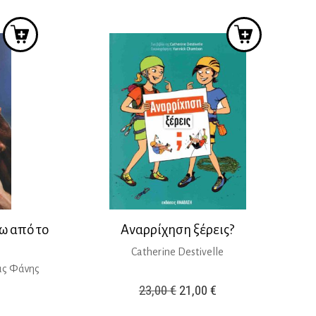
ίναι:
17,99 €.
είναι:
2,05 €.
16,99 €.
ω από το
Αναρρίχηση ξέρεις?
Catherine Destivelle
άς Φάνης
Original
Η
23,00
€
21,00
€
price
τρέχουσα