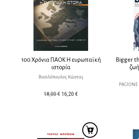
100 Χρόνια ΠΑΟΚ Η ευρωπαϊκή
Bigger t
ιστορία
ζωή
Βασιλόπουλος Κώστας
PACIONE
Original
Η
18,00
€
16,20
€
price
τρέχουσα
was:
τιμή
18,00 €.
είναι:
16,20 €.