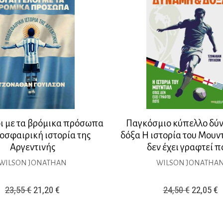
οι με τα βρόμικα πρόσωπα
Παγκόσμιο κύπελλο δύν
οσφαιρική ιστορία της
δόξα Η ιστορία του Μουν
Αργεντινής
δεν έχει γραφτεί π
WILSON JONATHAN
WILSON JONATHA
Original
Η
Original
Η
23,55
€
21,20
€
24,50
€
22,05
€
price
τρέχουσα
price
τ
was:
τιμή
was:
τ