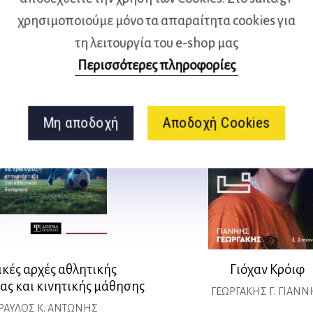
Original
Η
16,65
€
14,98
€
price
τρέχουσα
χρησιμοποιούμε μόνο τα απαραίτητα cookies για
price
τ
was:
τιμή
τη λειτουργία του e-shop μας
was:
τ
44,44 €.
είναι:
Περισσότερες πληροφορίες
16,65 €.
ε
39,99 €.
1
Μη αποδοχή
Αποδοχή Cookies
κές αρχές αθλητικής
Γιόχαν Κρόιφ
ας και κινητικής μάθησης
ΓΕΩΡΓΑΚΗΣ Γ. ΓΙΑΝΝ
ΡΑΥΛΟΣ Κ. ΑΝΤΩΝΗΣ