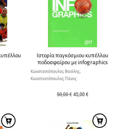
κυπέλλου
Ιστορία παγκόσμιου κυπέλλου
ποδοσφαίρου με infographics
Κωνσταντόπουλος Βασίλης,
έχουσα
Κωνσταντόπουλος Πάνος
μή
ναι:
Original
Η
50,00
€
45,00
€
98 €.
price
τρέχουσα
was:
τιμή
50,00 €.
είναι:
45,00 €.