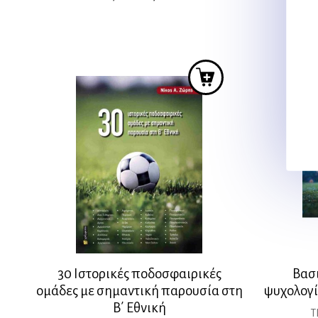
price
τρέχουσα
was:
τιμή
31,80 €.
είναι:
28,62 €.
30 Ιστορικές ποδοσφαιρικές
Βασι
ομάδες με σημαντική παρουσία στη
ψυχολογί
Β΄ Εθνική
Τ