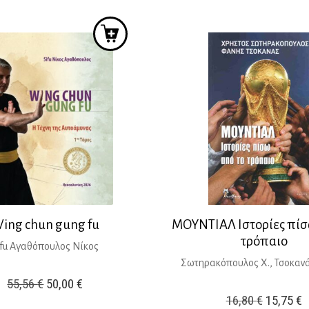
23,55 €.
είναι:
24,50 €.
ε
21,20 €.
2
ing chun gung fu
ΜΟΥΝΤΙΑΛ Ιστορίες πίσ
τρόπαιο
ifu Αγαθόπουλος Νίκος
Σωτηρακόπουλος Χ., Τσοκαν
Original
Η
55,56
€
50,00
€
Original
Η
16,80
€
15,75
€
price
τρέχουσα