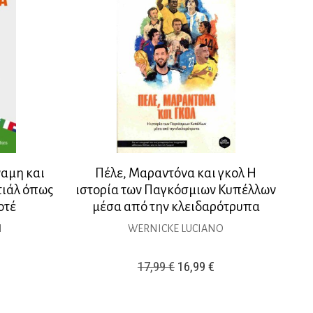
αμη και
Πέλε, Μαραντόνα και γκολ Η
τιάλ όπως
ιστορία των Παγκόσμιων Κυπέλλων
οτέ
μέσα από την κλειδαρότρυπα
N
WERNICKE LUCIANO
Original
Η
17,99
€
16,99
€
ρέχουσα
price
τρέχουσα
ιμή
was:
τιμή