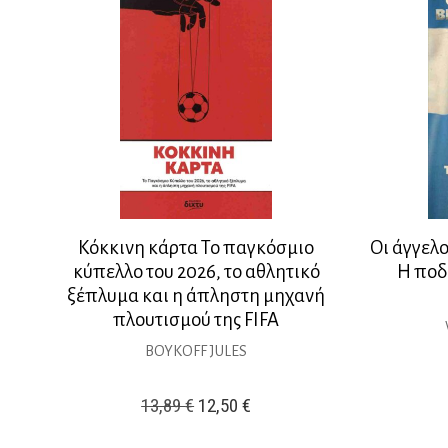
Κόκκινη κάρτα Το παγκόσμιο
Οι άγγελ
κύπελλο του 2026, το αθλητικό
Η ποδ
ξέπλυμα και η άπληστη μηχανή
πλουτισμού της FIFA
BOYKOFF JULES
Original
Η
13,89
€
12,50
€
price
τρέχουσα