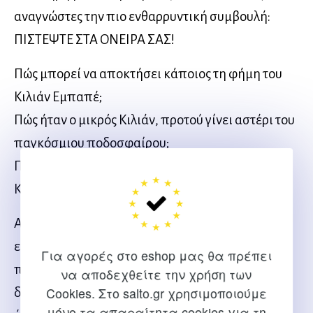
αναγνώστες την πιο ενθαρρυντική συμβουλή:
ΠΙΣΤΕΨΤΕ ΣΤΑ ΟΝΕΙΡΑ ΣΑΣ!
Πώς μπορεί να αποκτήσει κάποιος τη φήμη του
Κιλιάν Εμπαπέ;
Πώς ήταν ο μικρός Κιλιάν, προτού γίνει αστέρι του
παγκόσμιου ποδοσφαίρου;
Ποια ήταν η πορεία του;
Και ποια ήταν τα μυστικά της επιτυχίας του;
Αυτό το βιβλίο θα δώσει απαντήσεις σε όλες τις
ερωτήσεις σας: μέσα από μια ζωντανή,
Για αγορές στο eshop μας θα πρέπει
πρωτοπρόσωπη αφήγηση, παρακολουθεί τη
να αποδεχθείτε την χρήση των
Cookies. Στο salto.gr χρησιμοποιούμε
διαδρομή του Κιλιάν Εμπαπέ και εξιστορεί πώς
μόνο τα απαραίτητα cookies για τη