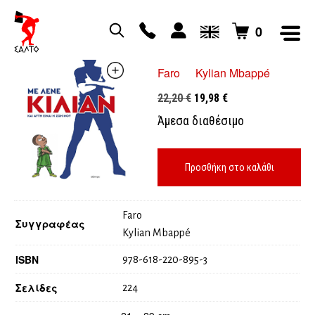
0
Με λένε Κιλιάν
Faro
Kylian Mbappé
Original
Η
22,20
€
19,98
€
price
τρέχουσα
Άμεσα διαθέσιμο
was:
τιμή
22,20 €.
είναι:
19,98 €.
Προσθήκη στο καλάθι
Faro
Συγγραφέας
Kylian Mbappé
ISBN
978-618-220-895-3
Σελίδες
224