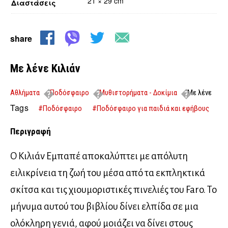
21 × 29 cm
Διαστάσεις
share
Με λένε Κιλιάν
Αθλήματα
Ποδόσφαιρο
Μυθιστορήματα - Δοκίμια
Με λένε
Κιλιάν
Tags
#Ποδόσφαιρο
#Ποδόσφαιρο για παιδιά και εφήβους
Περιγραφή
Ο Κιλιάν Εμπαπέ αποκαλύπτει με απόλυτη
ειλικρίνεια τη ζωή του μέσα από τα εκπληκτικά
σκίτσα και τις χιουμοριστικές πινελιές του Faro. Το
μήνυμα αυτού του βιβλίου δίνει ελπίδα σε μια
ολόκληρη γενιά, αφού μοιάζει να δίνει στους