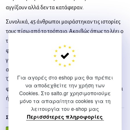
αγγίξουν αλλά δεν τα κατάφεραν.
Συνολικά, 45 άνθρωποι μοιράστηκαν τις ιστορίες
τους πίσω από το τρόπαιο. Ακριβώς όπως το λέει ο
τίτλος του βιβλίου και ακριβώς ό,τι δείχνει η
φωτογραφία στο εξώφυλλό του, µε πολλά χέρια
γύρω από το τρόπαιο να προσπαθούν να το
αγγίξουν. Κάποια το βίωσαν. Κάποια άλλα, όχι.
Για αγορές στο eshop μας θα πρέπει
Όλοι, όμως, όπως κι αν το έζησαν και σε όποια
να αποδεχθείτε την χρήση των
φάση της ζωής τους, είτε ως παιδιά είτε ως έφηβοι
Cookies. Στο salto.gr χρησιμοποιούμε
ή ενήλικες, ένιωσαν τη μαγεία του.
μόνο τα απαραίτητα cookies για τη
λειτουργία του e-shop μας
Περισσότερες πληροφορίες
Σχετικα