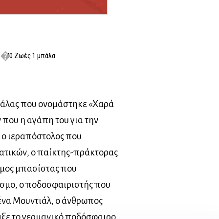
40 Ζωές 1 μπάλα
μπάλας που ονομάστηκε «Χαρά
 που η αγάπη του για την
, ο ιεραπόστολος που
ατικών, ο παίκτης-πράκτορας
ημος μπασίστας που
όσμο, ο ποδοσφαιριστής που
ένα Μουντιάλ, ο άνθρωπος
αξε το γερμανικό ποδόσφαιρο,