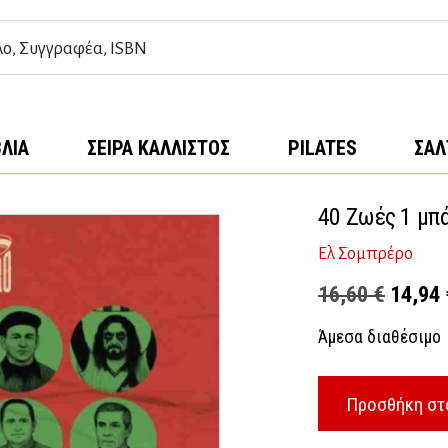
ΒΛΊΑ
ΣΕΙΡΆ ΚΆΛΛΙΣΤΟΣ
PILATES
ΣΑΛ
40 Ζωές 1 μπ
Ελ Σομπρέρο
Origina
16,60
€
14,94
price
Άμεσα διαθέσιμο
was:
16,60 
Προσθήκη στ