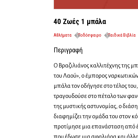
40 Ζωές 1 μπάλα
Αθλήματα
Ποδόσφαιρο
Παιδικά Βιβλία
Περιγραφή
Ο Βραζιλιάνος καλλιτέχνης της 
του Λαού», ο έμπορος ναρκωτικών
μπάλα τον οδήγησε στο τέλος του
τραγουδούσε στο πέταλο των φαν
της μυστικής αστυνομίας, ο διάσ
διαφημίζει την ομάδα του στον κ
προτίμησε μια επανάσταση από 
που έδωσε μια σφαλιάρα και άλλ