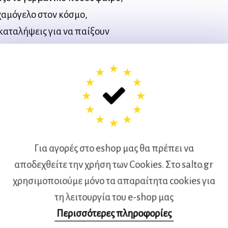
χαμόγελο στον κόσμο,
καταλήψεις για να παίξουν
αλαν με δικτατορίες.
πρωταγωνιστούν σε σαράντα
ε συγκίνηση και χιούμορ, για
μου, το ποδόσφαιρο. 40
ς που με κάποιο τρόπο
δωσαν μάχη με τις
Για αγορές στο eshop μας θα πρέπει να
ι την αδικία και μέσω του
αποδεχθείτε την χρήση των Cookies. Στο salto.gr
ρουν την αλλαγή στην
χρησιμοποιούμε μόνο τα απαραίτητα cookies για
ο ποδόσφαιρο καθόρισε την
τη λειτουργία του e-shop μας
ωή και ιστορίες αφανών
Περισσότερες πληροφορίες
α. Από τους αγαπημένους