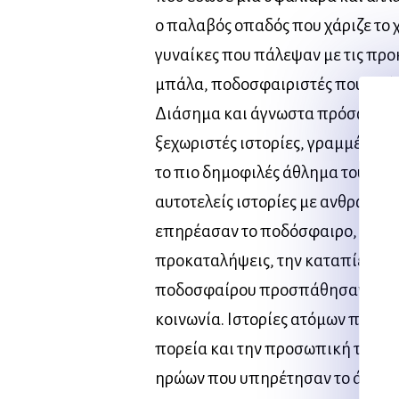
ο παλαβός οπαδός που χάριζε το 
γυναίκες που πάλεψαν με τις προ
μπάλα, ποδοσφαιριστές που τα έβ
Διάσημα και άγνωστα πρόσωπα 
ξεχωριστές ιστορίες, γραμμένες μ
το πιο δημοφιλές άθλημα του κόσ
αυτοτελείς ιστορίες με ανθρώπου
επηρέασαν το ποδόσφαιρο, που έ
προκαταλήψεις, την καταπίεση κα
ποδοσφαίρου προσπάθησαν να φέ
κοινωνία. Ιστορίες ατόμων που τ
πορεία και την προσωπική τους ζ
ηρώων που υπηρέτησαν το άθλημ