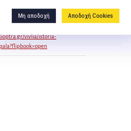
ες ιστορίες που
ποδοσφαίρου αντανακλά τη
Μη αποδοχή
Αποδοχή Cookies
ioptra.gr/vivlia/istoria-
mpala?flipbook=open