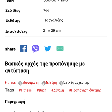
ISBN
000-001-139-0
Σελίδες
766
Εκδότης
Πασχαλίδης
21 × 29 cm
Διαστάσεις
share
Βασικές αρχές της προπόνησης με
αντίσταση
Fitness
Ενδυνάμωση
Με Βάρη
Βασικές αρχές της
προπόνησης με αντίσταση
Tags
#Fitness
#Βάρη
#Δύναμη
#Προπόνηση δύναμης
Περιγραφή