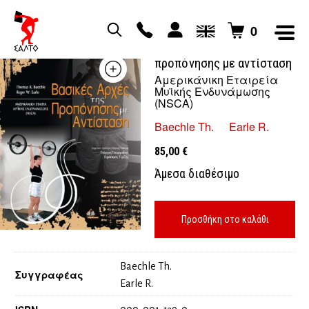
0
Βασικές αρχές της
προπόνησης με αντίσταση
Αμερικάνικη Εταιρεία
Μυϊκής Ενδυνάμωσης
(NSCA)
Baechle Th.
Earle R.
85,00
€
Άμεσα διαθέσιμο
Προσθήκη στο καλάθι
Baechle Th.
Συγγραφέας
Earle R.