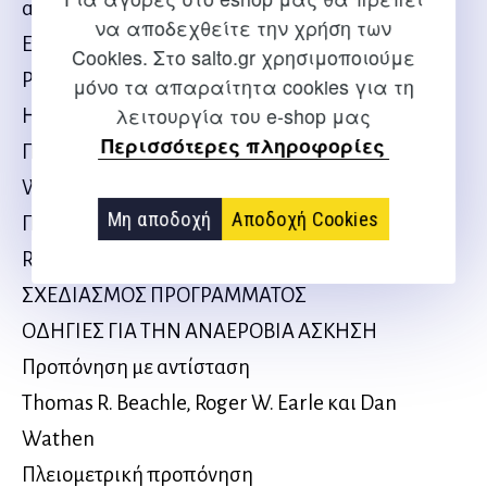
αξιολόγηση και ερμηνεία των αποτελεσμάτων
να αποδεχθείτε την χρήση των
Everett Harman, John Garhammer και Clay
Cookies. Στο salto.gr χρησιμοποιούμε
Pandorf
μόνο τα απαραίτητα cookies για τη
λειτουργία του e-shop μας
Η ΤΕΧΝΙΚΗ ΤΩΝ ΑΣΚΗΣΕΩΝ
Περισσότερες πληροφορίες
Προθέρμανση και διατάσεις
William R. Holcomb
Μη αποδοχή
Αποδοχή Cookies
Προπόνηση με αντίσταση και τεχνικές βοήθειας
Roger W. Earle και Thomas R. Baechle
ΣΧΕΔΙΑΣΜΟΣ ΠΡΟΓΡΑΜΜΑΤΟΣ
ΟΔΗΓΙΕΣ ΓΙΑ ΤΗΝ ΑΝΑΕΡΟΒΙΑ ΑΣΚΗΣΗ
Προπόνηση με αντίσταση
Thomas R. Beachle, Roger W. Earle και Dan
Wathen
Πλειομετρική προπόνηση