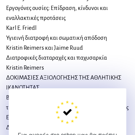
Εργογόνες ουσίες: Επίδραση, κίνδυνοι και
εναλλακτικές προτάσεις
Karl E. Friedl
Υγιεινή διατροφή και σωματική απόδοση
Kristin Reimers και Jaime Ruud
Διατροφικές διαταραχές και παχυσαρκία
Kristin Reimers
ΔΟΚΙΜΑΣΙΕΣ ΑΞΙΟΛΟΓΗΣΗΣ ΤΗΣ ΑΘΛΗΤΙΚΗΣ
ΙΚΑΝΟΤΗΤΑΣ
Βασικές αρχές για την επιλογή και την εφαρμογή
των δοκιμασιών ελέγχου της σωματικής απόδοσης
Everett Harman και Clay Pandorf
Δοκιμασίες σωματικής απόδοσης: Οργάνωση,
Για αγορές στο eshop μας θα πρέπει