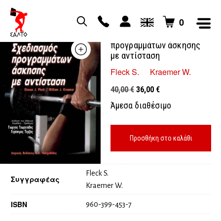
0
Σχεδιασμός
προγραμμάτων άσκησης
με αντίσταση
Fleck S.
Kraemer W.
Original
Η
40,00
€
36,00
€
price
τρέχουσα
Άμεσα διαθέσιμο
was:
τιμή
40,00 €.
είναι:
36,00 €.
Προσθήκη στο καλάθι
Fleck S.
Συγγραφέας
Kraemer W.
ISBN
960-399-453-7