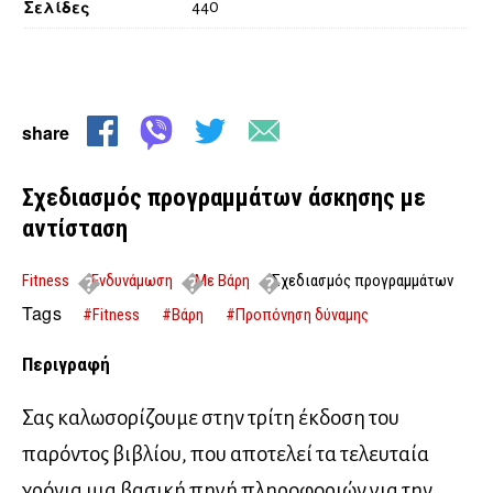
Σελίδες
440
share
Σχεδιασμός προγραμμάτων άσκησης με
αντίσταση
Fitness
Ενδυνάμωση
Με Βάρη
Σχεδιασμός προγραμμάτων
άσκησης με αντίσταση
Tags
#Fitness
#Βάρη
#Προπόνηση δύναμης
Περιγραφή
Σας καλωσορίζουμε στην τρίτη έκδοση του
παρόντος βιβλίου, που αποτελεί τα τελευταία
χρόνια μια βασική πηγή πληροφοριών για την