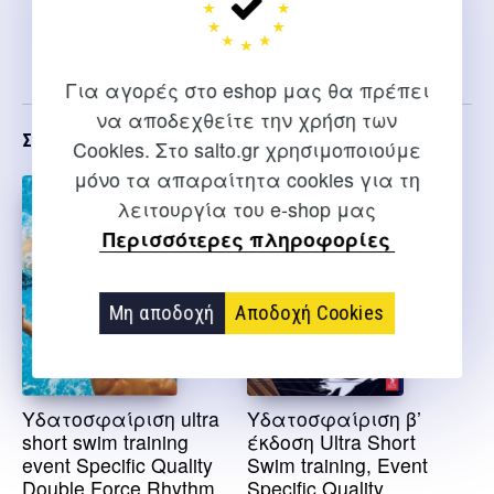
Πλατάνου Θ.
Πλατάνου Θ.
Για αγορές στο eshop μας θα πρέπει
να αποδεχθείτε την χρήση των
Σχετικα
Cookies. Στο salto.gr χρησιμοποιούμε
μόνο τα απαραίτητα cookies για τη
λειτουργία του e-shop μας
Περισσότερες πληροφορίες
Μη αποδοχή
Αποδοχή Cookies
Υδατοσφαίριση ultra
Υδατοσφαίριση β’
short swim training
έκδοση Ultra Short
event Specific Quality
Swim training, Event
Double Force Rhythm
Specific Quality,