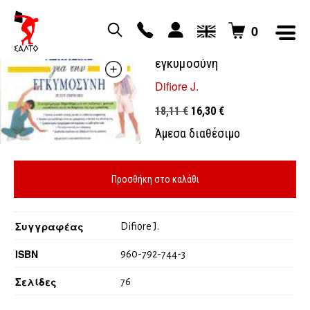
0
Ασκήσεις για την
εγκυμοσύνη
Difiore J.
Original
Η
18,11
€
16,30
€
price
τρέχουσα
Άμεσα διαθέσιμο
was:
τιμή
18,11 €.
είναι:
16,30 €.
Προσθήκη στο καλάθι
Συγγραφέας
Difiore J.
ISBN
960-792-744-3
Σελίδες
76