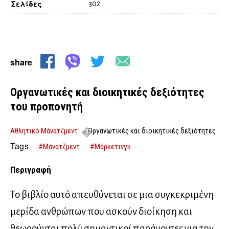
Σελίδες
302
share
Οργανωτικές και διοικητικές δεξιότητες
του προπονητή
Αθλητικό Μάνατζμεντ
Οργανωτικές και διοικητικές δεξιότητες
του προπονητή
Tags
#Μάνατζμεντ
#Μάρκετινγκ
Περιγραφή
Το βιβλίο αυτό απευθύνεται σε μια συγκεκριμένη
μερίδα ανθρώπων που ασκούν διοίκηση και
θεωρούνται πολύ σημαντικοί παράγοντες για την