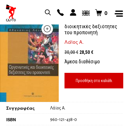
0
Οργανωτικές και
διοικητικές δεξιότητες
του προπονητή
Λάϊος Α.
Original
Η
30,00
€
28,50
€
price
τρέχουσα
Άμεσα διαθέσιμο
was:
τιμή
30,00 €.
είναι:
28,50 €.
Προσθήκη στο καλάθι
Συγγραφέας
Λάϊος Α.
ISBN
960-121-438-0