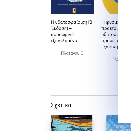
Η υδατοσφαίριση [Β’
Η φυσική
Έκδοση] –
προετοιμασία
προσωρινά
υδατοσφαιρισ
εξαντλημένο
προσωρινά
εξαντλημένο
Πλατάνου Θ.
Πλατάνου 
Σχετικα