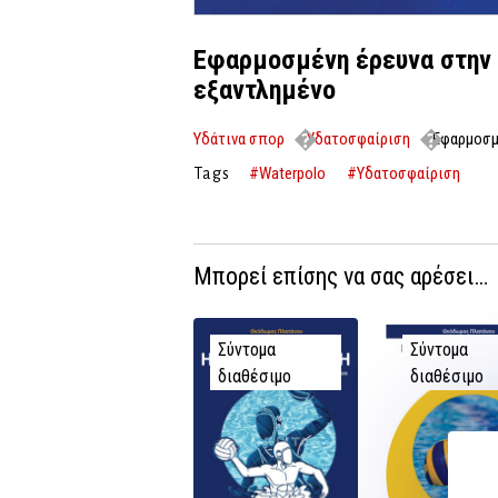
Εφαρμοσμένη έρευνα στην
εξαντλημένο
Υδάτινα σπορ
Υδατοσφαίριση
Εφαρμοσμ
εξαντλημένο
#Waterpolo
#Υδατοσφαίριση
Tags
Μπορεί επίσης να σας αρέσει…
Σύντομα
Σύντομα
διαθέσιμο
διαθέσιμο