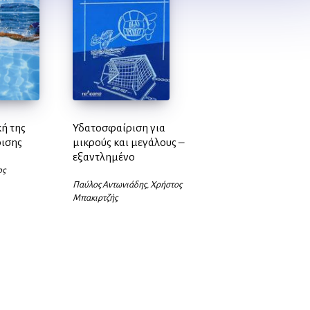
ή της
Υδατοσφαίριση για
ισης
μικρούς και μεγάλους –
εξαντλημένο
ος
Παύλος Αντωνιάδης, Χρήστος
Μπακιρτζής