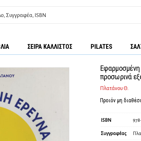
ΒΛΊΑ
ΣΕΙΡΆ ΚΆΛΛΙΣΤΟΣ
PILATES
ΣΑΛ
Εφαρμοσμένη 
προσωρινά εξ
Πλατάνου Θ.
Προιόν μη διαθέσ
ISBN
978
Συγγραφέας
Πλα