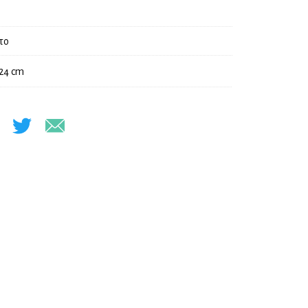
το
 24 cm